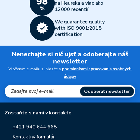
na Heureka a viac ako
12000 recenzií
We guarantee quality
with ISO 9001:2015
certification
Nenechajte si nič ujsť a odoberajte náš
newsletter
Vložením e-mailu súhlasíte s
podmienkami spracovania osobných
údajov
Odoberať newsletter
Zostaňte s nami v kontakte
+421 940 644 668
Kontaktný formulár