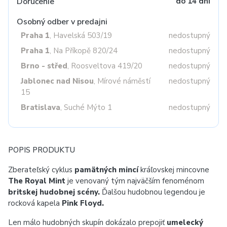
Doručenie
do 14 dní
Osobný odber v predajni
Praha 1
, Havelská 503/19
nedostupný
Praha 1
, Na Příkopě 820/24
nedostupný
Brno - střed
, Roosveltova 419/20
nedostupný
Jablonec nad Nisou
, Mírové náměstí
nedostupný
15
Bratislava
, Suché Mýto 1
nedostupný
POPIS PRODUKTU
Zberateľský cyklus
pamätných mincí
kráľovskej mincovne
The Royal Mint
je venovaný tým najväčším fenoménom
britskej hudobnej scény.
Ďalšou hudobnou legendou je
rocková kapela
Pink Floyd.
Len málo hudobných skupín dokázalo prepojiť
umelecký