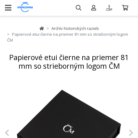
Archív historických razieb
Papierové etui čierne na priemer 81 mm so strieborným logom
ČM
Papierové etui čierne na priemer 81
mm so strieborným logom ČM
Previous
N