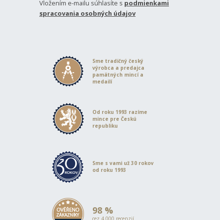
Vložením e-mailu súhlasíte s
podmienkami
spracovania osobných údajov
Sme tradičný český
výrobca a predajca
pamätných mincí a
medailí
Od roku 1993 razíme
mince pre Českú
republiku
Sme s vami už 30 rokov
od roku 1993
98 %
cez 4 000 recenzií