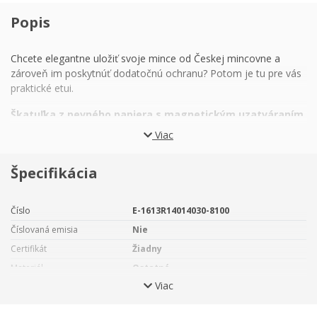
Popis
Chcete elegantne uložiť svoje mince od Českej mincovne a
zároveň im poskytnúť dodatočnú ochranu? Potom je tu pre vás
praktické etui.
Škatuľka z pevného papiera s magnetickým uzatváraním
obsiahne 1 kus striebornej mince Českej mincovne
Viac
s hmotnosťou 10 trojských uncí.
Ideálne sa hodí na strieborné investičné mince, ktoré sa
Špecifikácia
predávajú v ochranných kapsliach a svoju vlastnú škatuľku
nemajú:
Číslo
E-1613R14014030-8100
Český lev
Číslovaná emisia
Nie
Orol
Certifikát
Žiadny
Tolar
Materiál
Ostatné
Viac
Hmotnosť
170 g