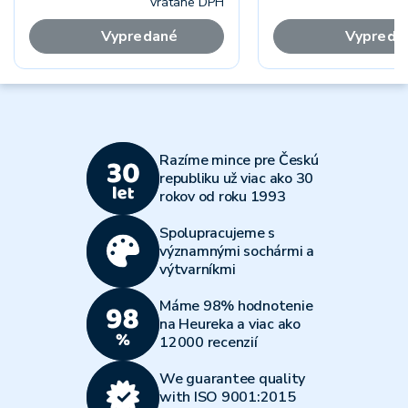
vrátane DPH
vr
Vypredané
Vypreda
Razíme mince pre Českú
republiku už viac ako 30
rokov od roku 1993
Spolupracujeme s
významnými sochármi a
výtvarníkmi
Máme 98% hodnotenie
na Heureka a viac ako
12000 recenzií
We guarantee quality
with ISO 9001:2015