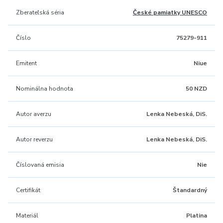
Zberateľská séria
České pamiatky UNESCO
Číslo
75279-911
Emitent
Niue
Nominálna hodnota
50 NZD
Autor averzu
Lenka Nebeská, DiS.
Autor reverzu
Lenka Nebeská, DiS.
Číslovaná emisia
Nie
Certifikát
Štandardný
Materiál
Platina