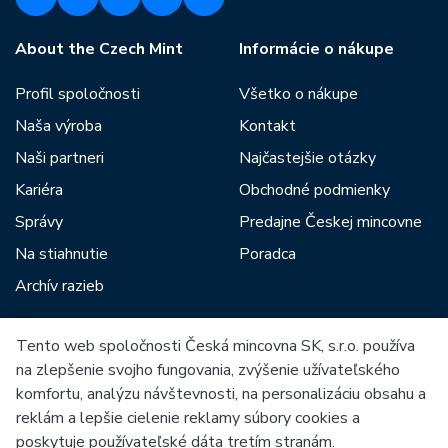
About the Czech Mint
Informácie o nákupe
Profil spoločnosti
Všetko o nákupe
Naša výroba
Kontakt
Naši partneri
Najčastejšie otázky
Kariéra
Obchodné podmienky
Správy
Predajne Českej mincovne
Na stiahnutie
Poradca
Archív razieb
Tento web spoločnosti Česká mincovna SK, s.r.o. používa
Medzi našich partnerov patria:
na zlepšenie svojho fungovania, zvýšenie užívateľského
komfortu, analýzu návštevnosti, na personalizáciu obsahu a
reklám a lepšie cielenie reklamy súbory cookies a
poskytuje používateľské dáta tretím stranám.