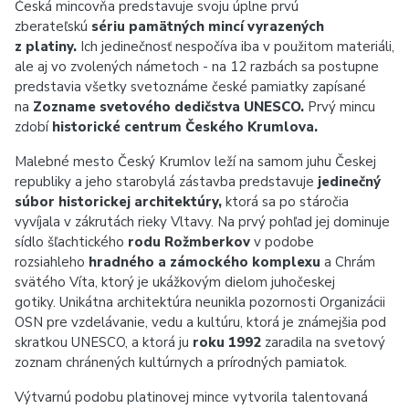
Česká mincovňa predstavuje svoju úplne prvú
zberateľskú
sériu pamätných mincí vyrazených
z platiny.
Ich jedinečnosť nespočíva iba v použitom materiáli,
ale aj vo zvolených námetoch - na 12 razbách sa postupne
predstavia všetky svetoznáme české pamiatky zapísané
na
Zozname svetového dedičstva UNESCO.
Prvý mincu
zdobí
historické centrum Českého Krumlova.
Malebné mesto Český Krumlov leží na samom juhu Českej
republiky a jeho starobylá zástavba predstavuje
jedinečný
súbor historickej architektúry,
ktorá sa po stáročia
vyvíjala v zákrutách rieky Vltavy. Na prvý pohľad jej dominuje
sídlo šľachtického
rodu Rožmberkov
v podobe
rozsiahleho
hradného a zámockého komplexu
a Chrám
svätého Víta, ktorý je ukážkovým dielom juhočeskej
gotiky. Unikátna architektúra neunikla pozornosti Organizácii
OSN pre vzdelávanie, vedu a kultúru, ktorá je známejšia pod
skratkou UNESCO, a ktorá ju
roku 1992
zaradila na svetový
zoznam chránených kultúrnych a prírodných pamiatok.
Výtvarnú podobu platinovej mince vytvorila talentovaná