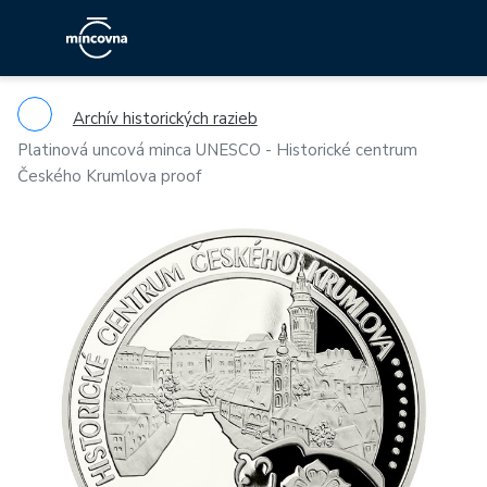
Archív historických razieb
Platinová uncová minca UNESCO - Historické centrum
Českého Krumlova proof
Previous
Ne