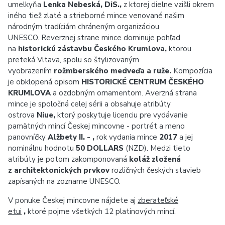
umelkyňa
Lenka Nebeská, DiS.,
z ktorej dielne vzišli okrem
iného tiež zlaté a strieborné mince venované našim
národným tradíciám chráneným organizáciou
UNESCO. Reverznej strane mince dominuje pohľad
na
historickú zástavbu Českého Krumlova,
ktorou
preteká Vltava, spolu so štylizovaným
vyobrazením
rožmberského medveďa a ruže.
Kompozícia
je obklopená opisom
HISTORICKÉ CENTRUM ČESKÉHO
KRUMLOVA
a ozdobným ornamentom. Averzná strana
mince je spoločná celej sérii a obsahuje atribúty
ostrova
Niue,
ktorý poskytuje licenciu pre vydávanie
pamätných mincí Českej mincovne - portrét a meno
panovníčky
Alžbety II. - ,
rok vydania mince
2017
a jej
nominálnu hodnotu
50 DOLLARS
(NZD). Medzi tieto
atribúty je potom zakomponovaná
koláž zložená
z architektonických prvkov
rozličných českých stavieb
zapísaných na zozname UNESCO.
V ponuke Českej mincovne nájdete aj
zberateľské
etui
,
ktoré pojme všetkých 12 platinových mincí.