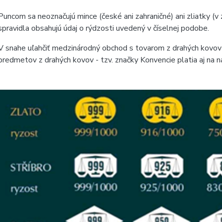
Puncom sa neoznačujú mince (české ani zahraničné) ani zliatky (
spravidla obsahujú údaj o rýdzosti uvedený v číselnej podobe.
V snahe uľahčiť medzinárodný obchod s tovarom z drahých kovov 
predmetov z drahých kovov - tzv. značky Konvencie platia aj na 