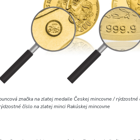
puncová značka na zlatej medaile Českej mincovne / rýdzostné č
rýdzostné číslo na zlatej minci Rakúskej mincovne