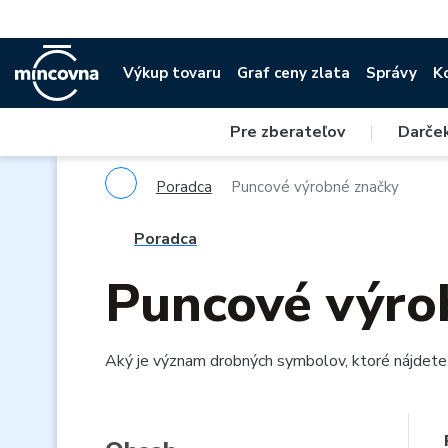
Výkup tovaru
Graf ceny zlata
Správy
K
Pre zberateľov
|
Darče
Poradca
Puncové výrobné značky
Poradca
Puncové výro
Aký je význam
drobných
symbolov
,
ktoré nájdete