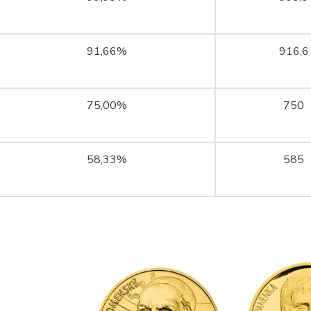
91,66%
916,6
75,00%
750
58,33%
585