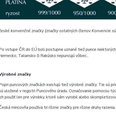
české konvenčné značky (značky ostatných členov Konvencie s
Po vstupe ČR do EÚ boli postupne uznané tiež punce niektorých 
Nemecko, Taliansko či Rakúsko nepuncujú vôbec..
Výrobné značky
Popri puncových značkách existujú tiež výrobné značky. Tie sú p
sú uložené v registri Puncového úradu. Označovanie pomocou tý
ich použiť len pre výrobky, ktoré sám vyrobil alebo skompletizova
Česká mincovňa používa tri rôzne značky pre rôzne druhy razenia.