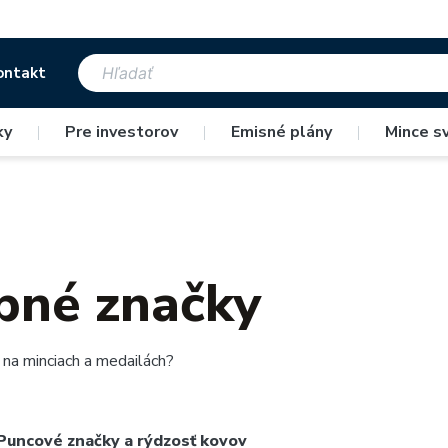
ontakt
ky
|
Pre investorov
|
Emisné plány
|
Mince s
bné značky
 na
minciach
a
medailách
?
Puncové značky a rýdzosť kovov