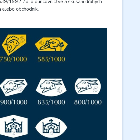
539/1992 Zb. o puncovníctve a skúšaní drahých
a alebo obchodník.