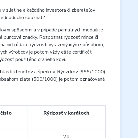
 zliatine a každého investora či zberateľov
ta jednoducho spoznať?
koľkými spôsobmi a v prípade pamätných medailí je
nné puncové značky. Rozpoznať rýdzosť mince či
ak na nich údaj o rýdzosti vyrazený iným spôsobom,
ych výrobcov je potom vždy ešte certifikát
ž rýdzosť použitého drahého kovu.
v oblasti klenotov a šperkov. Rýdzi kov (999/1000)
m obsahom zlata (500/1000) je potom označovaná
číslo
Rýdzosť v karátoch
24