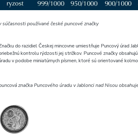
v súčasnosti používané české puncové značky
Značku do razidiel Českej mincovne umiestňuje Puncový úrad Jab
priebežnú kontrolu rýdzosti jej strižkov. Puncové značky obsahuj
úradu v podobe miniatúrnych písmen, ktoré sú orientované kolmo 
puncová značka Puncového úradu v Jablonci nad Nisou obsahuj