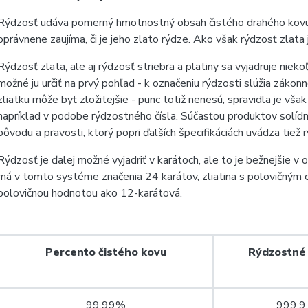
Rýdzosť udáva pomerný hmotnostný obsah čistého drahého kovu v
oprávnene zaujíma, či je jeho zlato rýdze. Ako však rýdzosť zla
Rýdzosť zlata, ale aj rýdzosť striebra a platiny sa vyjadruje nie
možné ju určiť na prvý pohľad - k označeniu rýdzosti slúžia záko
zliatku môže byť zložitejšie - punc totiž nenesú, spravidla je vš
napríklad v podobe rýdzostného čísla. Súčasťou produktov solídn
pôvodu a pravosti, ktorý popri ďalších špecifikáciách uvádza tie
Rýdzosť je ďalej možné vyjadriť v karátoch, ale to je bežnejšie 
má v tomto systéme značenia 24 karátov, zliatina s polovičný
polovičnou hodnotou ako 12-karátová.
Percento čistého kovu
Rýdzostné 
99,99%
999,9