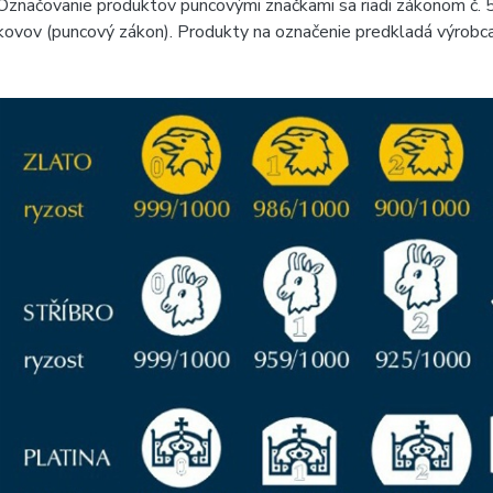
Označovanie produktov puncovými značkami sa riadi zákonom č. 
kovov (puncový zákon). Produkty na označenie predkladá výrobc