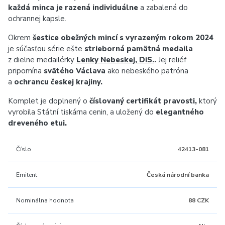
každá minca je razená individuálne
a zabalená do
ochrannej kapsle.
Okrem
šestice obežných mincí s vyrazeným rokom 2024
je súčasťou série ešte
strieborná pamätná medaila
z dielne medailérky
Lenky Nebeskej, DiS.
.
Jej reliéf
pripomína
svätého Václava
ako nebeského patróna
a
ochrancu českej krajiny.
Komplet je doplnený o
číslovaný certifikát pravosti,
ktorý
vyrobila Státní tiskárna cenin, a uložený do
elegantného
dreveného etui.
Číslo
42413-081
Emitent
Česká národní banka
Nominálna hodnota
88 CZK