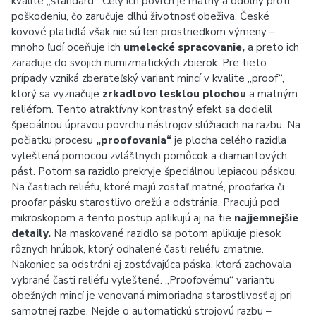
kvalite „štandard“. Celý ich povrch je matný a odolný proti
poškodeniu, čo zaručuje dlhú životnosť obeživa. České
kovové platidlá však nie sú len prostriedkom výmeny –
mnoho ľudí oceňuje ich
umelecké spracovanie,
a preto ich
zaraďuje do svojich numizmatických zbierok. Pre tieto
prípady vzniká zberateľský variant mincí v kvalite „proof“,
ktorý sa vyznačuje
zrkadlovo lesklou plochou
a matným
reliéfom. Tento atraktívny kontrastný efekt sa docielil
špeciálnou úpravou povrchu nástrojov slúžiacich na razbu. Na
počiatku procesu
„proofovania“
je plocha celého razidla
vyleštená pomocou zvláštnych pomôcok a diamantových
pást. Potom sa razidlo prekryje špeciálnou lepiacou páskou.
Na častiach reliéfu, ktoré majú zostať matné, proofarka či
proofar pásku starostlivo orežú a odstránia. Pracujú pod
mikroskopom a tento postup aplikujú aj na tie
najjemnejšie
detaily.
Na maskované razidlo sa potom aplikuje piesok
rôznych hrúbok, ktorý odhalené časti reliéfu zmatnie.
Nakoniec sa odstráni aj zostávajúca páska, ktorá zachovala
vybrané časti reliéfu vyleštené. „Proofovému“ variantu
obežných mincí je venovaná mimoriadna starostlivosť aj pri
samotnej razbe. Nejde o automatickú strojovú razbu –