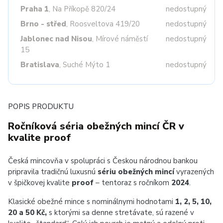
Praha 1
, Na Příkopě 820/24
nedostupný
Brno - střed
, Roosveltova 419/20
nedostupný
Jablonec nad Nisou
, Mírové náměstí
nedostupný
15
Bratislava
, Suché Mýto 1
nedostupný
POPIS PRODUKTU
Ročníková séria obežných mincí ČR v
kvalite proof
Česká mincovňa v spolupráci s Českou národnou bankou
pripravila tradičnú luxusnú
sériu obežných mincí
vyrazených
v špičkovej kvalite
proof
– tentoraz s ročníkom
2024
.
Klasické obežné mince s nominálnymi hodnotami
1, 2, 5, 10,
20 a 50 Kč,
s ktorými sa denne stretávate, sú razené v