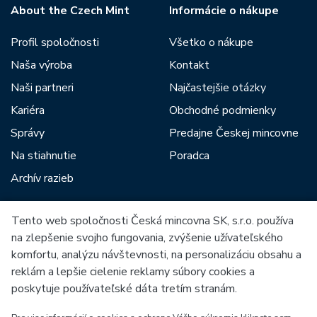
About the Czech Mint
Informácie o nákupe
Profil spoločnosti
Všetko o nákupe
Naša výroba
Kontakt
Naši partneri
Najčastejšie otázky
Kariéra
Obchodné podmienky
Správy
Predajne Českej mincovne
Na stiahnutie
Poradca
Archív razieb
Tento web spoločnosti Česká mincovna SK, s.r.o. používa
Medzi našich partnerov patria:
na zlepšenie svojho fungovania, zvýšenie užívateľského
komfortu, analýzu návštevnosti, na personalizáciu obsahu a
reklám a lepšie cielenie reklamy súbory cookies a
poskytuje používateľské dáta tretím stranám.