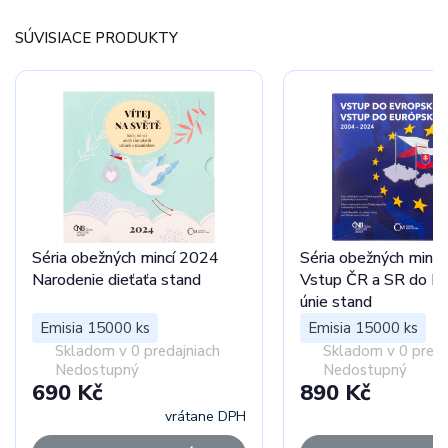
SÚVISIACE PRODUKTY
Séria obežných mincí 2024
Séria obežných minc
Narodenie dieťaťa stand
Vstup ČR a SR do Eu
únie stand
Emisia 15000 ks
Emisia 15000 ks
Skladom v 0 predajniach
Skladom v 0 preda
Nedostupný
Nedostupný
690 Kč
890 Kč
vrátane DPH
vr