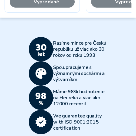
Vypredané
Vypreda
Razíme mince pre Českú
republiku už viac ako 30
rokov od roku 1993
Spolupracujeme s
významnými sochármi a
výtvarníkmi
Máme 98% hodnotenie
na Heureka a viac ako
12000 recenzií
We guarantee quality
with ISO 9001:2015
certification