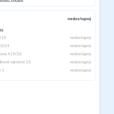
avidel výkupu
nedostupný
ni
3/19
nedostupný
20/24
nedostupný
tova 419/20
nedostupný
Mírové náměstí 15
nedostupný
o 1
nedostupný