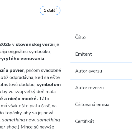
1 ďalší
Číslo
2025
v
slovenskej verzii
je
ja originálnu symboliku,
Emitent
vyrytého venovania
.
cií a povier
, pričom svadobné
Autor averzu
totiž odpradávna, keď sa ešte
i plastovú obdobu,
symbolom
Autor reverzu
a by vo svoj veľký deň mala
né a niečo modré.
Táto
Číslovaná emisia
, má však ešte piatu časť, na
do topánky, aby sa jej nová
, something new, something
Certifikát
her shoe.
) Mince sú navyše