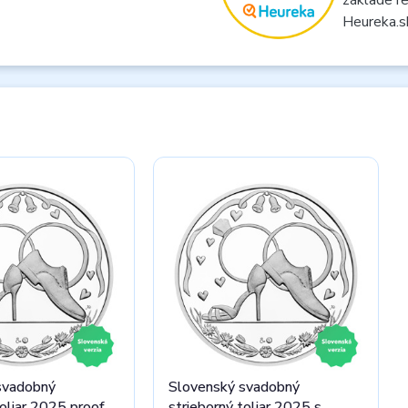
Heureka.s
svadobný
Slovenský svadobný
toliar 2025 proof
strieborný toliar 2025 s