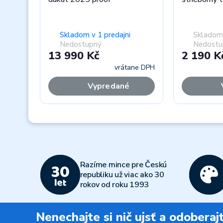
Skladom v 1 predajni
Skladom 
Nedostupný
Nedostu
13 990 Kč
2 190 K
vrátane DPH
Vypredané
Previous
Razíme mince pre Českú
republiku už viac ako 30
rokov od roku 1993
Nenechajte si nič ujsť a odobera