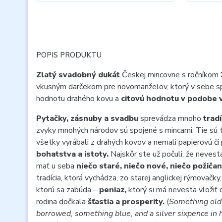
POPIS PRODUKTU
Zlatý svadobný dukát
Českej mincovne s ročníkom
vkusným darčekom pre novomanželov, ktorý v sebe spá
hodnotu drahého kovu a
citovú hodnotu v podobe 
Pytačky, zásnuby a svadbu
sprevádza mnoho
tradí
zvyky mnohých národov sú spojené s mincami. Tie sú 
všetky vyrábali z drahých kovov a nemali papierovú č
bohatstva a istoty.
Najskôr ste už počuli, že nevest
mať u seba
niečo staré, niečo nové, niečo požiča
tradícia, ktorá vychádza, zo starej anglickej rýmovačky
ktorú sa zabúda –
peniaz,
ktorý si má nevesta vložiť 
rodina dočkala
šťastia a prosperity.
(
Something old
borrowed, something blue, and a silver sixpence in 