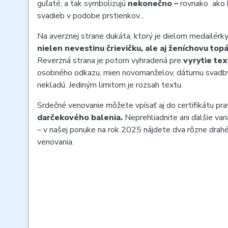
guľaté, a tak symbolizujú
nekonečno –
rovnako ako 
svadieb v podobe prstienkov...
Na averznej strane dukáta, ktorý je dielom medailérk
nielen nevestinu črievičku, ale aj ženíchovu top
Reverzná strana je potom vyhradená pre
vyrytie tex
osobného odkazu, mien novomanželov, dátumu svadby,
nekladú. Jediným limitom je rozsah textu.
Srdečné venovanie môžete vpísať aj do certifikátu prav
darčekového balenia.
Neprehliadnite ani ďalšie va
– v našej ponuke na rok 2025 nájdete dva rôzne drahé
venovania.