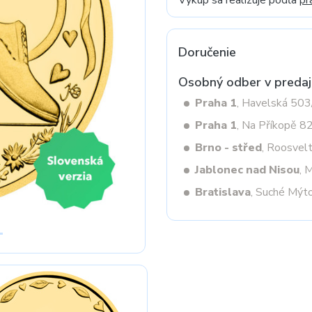
Výkup sa realizuje podľa
pr
Doručenie
Next
Osobný odber v predaj
Praha 1
, Havelská 50
Praha 1
, Na Příkopě 8
Brno - střed
, Roosvel
Jablonec nad Nisou
, 
Bratislava
, Suché Mýt