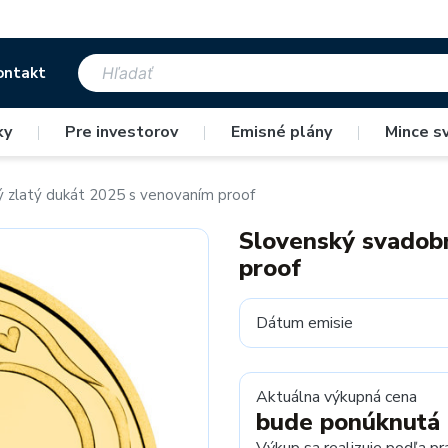
ontakt
ky
|
Pre investorov
|
Emisné plány
|
Mince s
 zlatý dukát 2025 s venovaním proof
Slovenský svadobn
proof
Dátum emisie
Aktuálna výkupná cena
bude ponúknutá