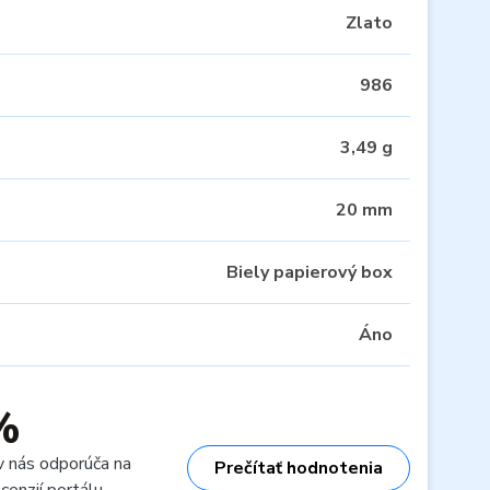
Zlato
986
3,49 g
20 mm
Biely papierový box
Áno
%
v nás odporúča na
Prečítať hodnotenia
cenzií portálu