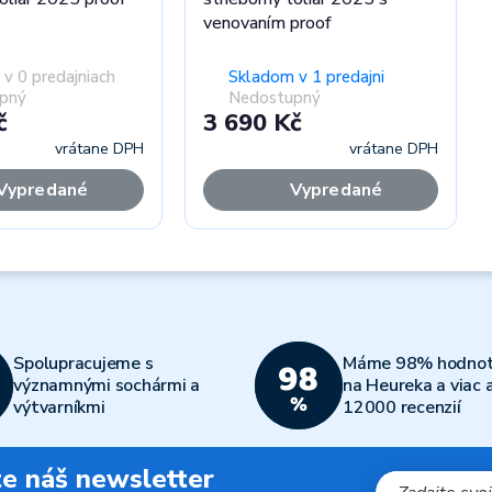
venovaním proof
v 0 predajniach
Skladom v 1 predajni
pný
Nedostupný
č
3 690 Kč
vrátane DPH
vrátane DPH
Vypredané
Vypredané
Spolupracujeme s
Máme 98% hodnot
významnými sochármi a
na Heureka a viac 
výtvarníkmi
12000 recenzií
jte náš newsletter