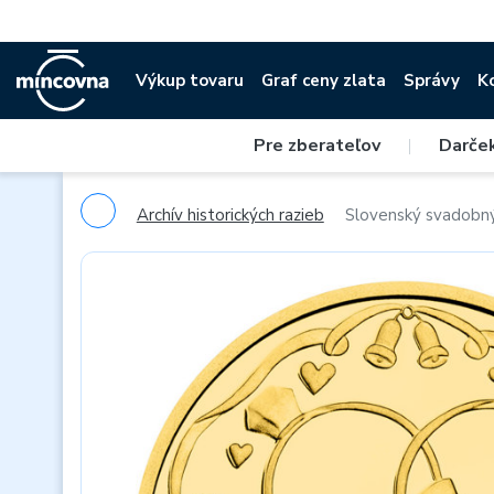
Výkup tovaru
Graf ceny zlata
Správy
K
Pre zberateľov
|
Darče
Archív historických razieb
Slovenský svadobný