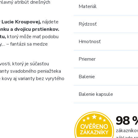
hlavný atribút dnešných
Materiál
y
Lucie Kroupovej,
nájdete
Rýdzosť
ánku a dvojicu prstienkov.
tu,
ktorý môže mať podobu
Hmotnosť
...
– fantázii sa medze
Priemer
osti, ktorý je súčasťou
rianty svadobného peniažteka
Balenie
 kovy aj varianty bez vyrytého
Balenie kapsule
98 
zákazníko
základe re