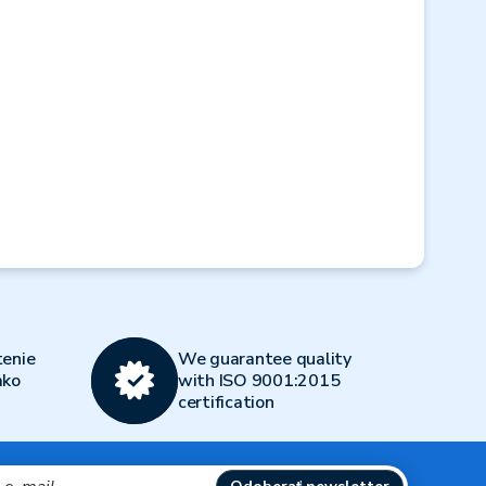
Next
enie
We guarantee quality
ako
with ISO 9001:2015
certification