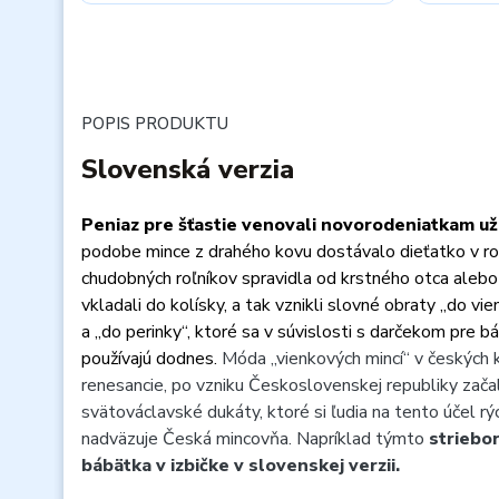
POPIS PRODUKTU
Slovenská verzia
Peniaz pre šťastie
venovali novorodeniatkam už 
podobe mince z drahého kovu dostávalo dieťatko
v r
chudobných roľníkov
spravidla od krstného otca alebo
vkladali do kolísky, a tak vznikli slovné obraty
„do vie
a
„do perinky“,
ktoré sa v súvislosti s darčekom pre b
používajú dodnes.
Móda „vienkových mincí“ v českých k
renesancie, po vzniku Československej republiky začal
svätováclavské dukáty, ktoré si ľudia na tento účel rýc
nadväzuje Česká mincovňa. Napríklad týmto
striebo
bábätka v izbičke v slovenskej verzii.