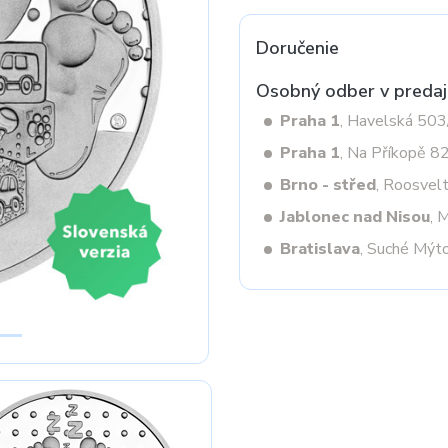
Doručenie
Next
Osobný odber v predaj
Praha 1
, Havelská 50
Praha 1
, Na Příkopě 8
Brno - střed
, Roosvel
Jablonec nad Nisou
, 
Bratislava
, Suché Mýt