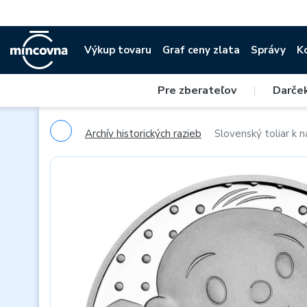
Výkup tovaru
Graf ceny zlata
Správy
K
Pre zberateľov
|
Darče
Archív historických razieb
Slovenský toliar k 