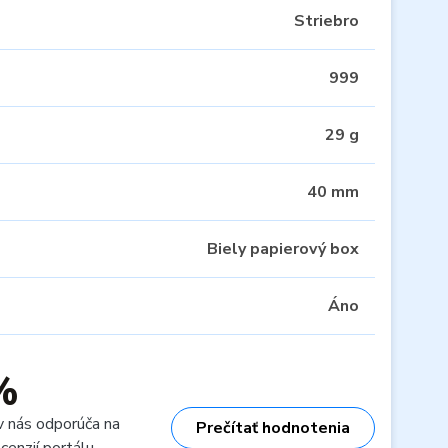
Striebro
999
29 g
40 mm
Biely papierový box
Áno
%
v nás odporúča na
Prečítať hodnotenia
cenzií portálu