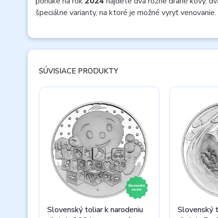
ponuke na rok
2024
nájdete dva rôzne drahé kovy, dv
špeciálne varianty, na ktoré je možné vyryť venovanie.
SÚVISIACE PRODUKTY
Slovenský toliar k narodeniu
Slovenský t