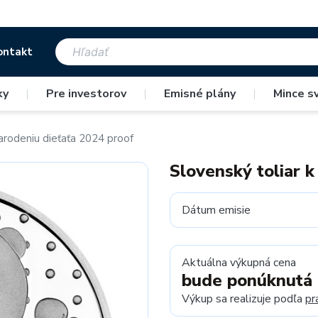
ontakt
ky
|
Pre investorov
|
Emisné plány
|
Mince s
narodeniu dieťaťa 2024 proof
Slovenský toliar k
Dátum emisie
Aktuálna výkupná cena
bude ponúknutá
Výkup sa realizuje podľa
pr