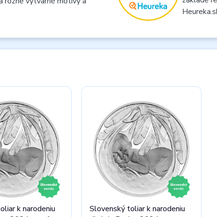
a rôzne výtvarné motívy a
Heureka.s
oliar k narodeniu
Slovenský toliar k narodeniu