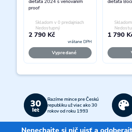
dieťaťa 2024 s venovaním
dieťa
proof
Skladom v 0 predajniach
Skladom 
Nedostupný
Nedostu
2 790 Kč
1 790 K
vrátane DPH
Vypredané
Previous
Razíme mince pre Českú
republiku už viac ako 30
rokov od roku 1993
Nenechajte si nič ujsť a odobera