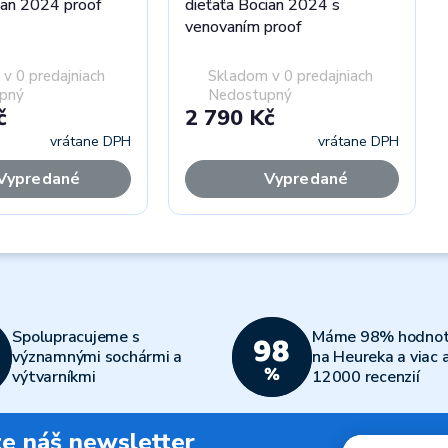
ťa Bocian 2024 proof
dieťaťa Bocian 2024 s
venovaním proof
v 0 predajniach
Skladom v 0 predajniach
pný
Nedostupný
č
2 790 Kč
vrátane DPH
vrátane DPH
Vypredané
Vypredané
Spolupracujeme s
Máme 98% hodnot
významnými sochármi a
na Heureka a viac 
výtvarníkmi
12000 recenzií
jte náš newsletter