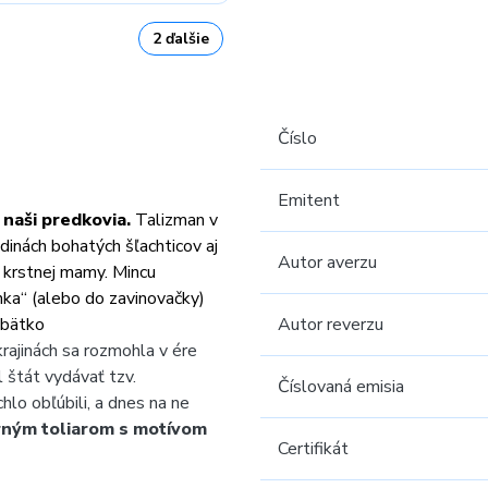
2 ďalšie
Číslo
Emitent
naši predkovia.
Talizman v
odinách bohatých šľachticov aj
Autor averzu
 krstnej mamy. Mincu
nka“
(alebo do zavinovačky)
ábätko
Autor reverzu
rajinách sa rozmohla v ére
 štát vydávať tzv.
Číslovaná emisia
hlo obľúbili, a dnes na ne
rným toliarom s motívom
Certifikát