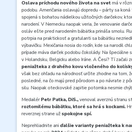
Oslava príchodu nového života
na svet
má v rôzny
podobu.
Američania
oslavujú dopredu – párty sa koná 
spojená s bohatou nádielkou užitočných darčekov, kto
narodení. V
Nemecku
naopak veria, že venovanie darč
osláv ešte pred narodením bábätka prináša smolu.
Ru
potrpia na praktickosť a gratulanti sa bábätku nezrie
výbavičku.
Mexičania
nosia do rodín, kde sa narodil ch
prípade máva darček podobu čokolády. Na špeciálne sl
v
Holandsku, Belgicku alebo Iráne.
A
Česi?
Tí začali 
peniažteka z drahého kovu vloženého
do kolísk
však bez ohľadu na národnosť určite zhodne na tom, že
posledné, na čo majú pred pôrodom a po návrate z pô
silu. Naopak oteckovské zapitie potomka nesmie chýbať
Medailér
Petr Patka, DiS.,
venoval averznú stranu st
roztomilému bábätku, ktoré sa hrá s kockami.
Hra
reverznej strane už
spokojne spí.
Neprehliadnite ani
ďalšie varianty peniažteka k na