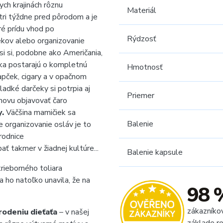
ch krajinách rôznu
Materiál
tri týždne pred pôrodom a je
ré prídu vhod po
Rýdzosť
ekov alebo organizovanie
si
si, podobne ako Američania,
dka postarajú o kompletnú
Hmotnosť
lapček, cigary a v opačnom
adké darčeky si potrpia aj
Priemer
znovu objavovať čaro
y.
Väčšina mamičiek sa
Balenie
 organizovanie osláv je to
rodnice
 takmer v žiadnej kultúre...
Balenie kapsule
rieborného toliara
 ho natoľko unavila, že na
98 
zákazníko
rodeniu dieťaťa
– v našej
základe re