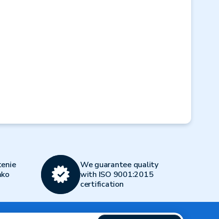
Next
enie
We guarantee quality
ako
with ISO 9001:2015
certification