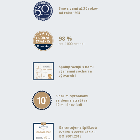
Sme s vami už 30 rokov
od roku 1993
98 %
cez 4 000 recenzií
Spolupracujú s nami
významní sochári a
výtvarníci
S našimi výrobkami
sa denne stretáva
10 miliónov ľudí
Garantujeme špičkovú
kvalitu s certifikáciou
ISO 9001:2015