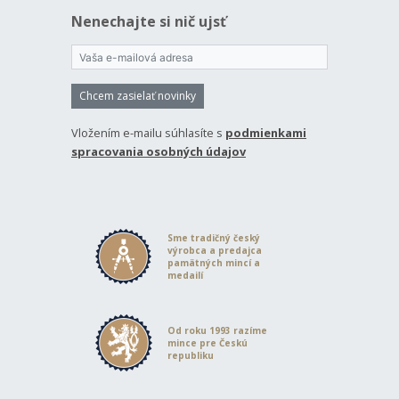
Nenechajte si nič ujsť
Chcem zasielať novinky
Vložením e-mailu súhlasíte s
podmienkami
spracovania osobných údajov
Sme tradičný český
výrobca a predajca
pamätných mincí a
medailí
Od roku 1993 razíme
mince pre Českú
republiku