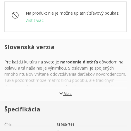
Na produkt nie je možné uplatniť zľavový poukaz.
Zistiť viac
Slovenská verzia
Pre každú kultúru na svete je
narodenie dieťaťa
dôvodom na
oslavu a tá naša nie je výnimkou. S oslavami je spojených
mnoho rituálov vrátane odovzdávania
darčekov novorodencom.
Taká pozornosť môže mať rozličnú podobu, ale
tradičným
darom je od nepamäti
peniaz z drahého kovu
– napríklad tento
strieborný toliar
Českej mincovne
v slovenskej verzii
, na
Viac
ktorý je možné
vyryť venovanie.
Talizman v podobe mince
dostávalo dieťatko v rodinách bohatých mešťanov aj
Špecifikácia
chudobných roľníkov. Vzácna pozornosť sa stala sa prvou
investíciou do jeho budúcnosti, ktorú preňho rodičia opatrovali
až do dospelosti.
Číslo
31960-711