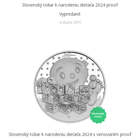
Slovenský toliar k narodeniu dieťaťa 2024 proof
dátumu narodenia,... – fantázii sa medze nekladú. Jediným
limitom je rozsah textu.
Vypredané
vrátane DPH
Neprehliadnite ani
ďalšie varianty peniažteka k narodeniu
dieťaťa
– v našej ponuke na rok
2024
nájdete dva rôzne drahé
kovy, dva rôzne výtvarné motívy aj varianty bez vyrytého
venovania.
Slovenský toliar k narodeniu dieťaťa 2024 s venovaním proof