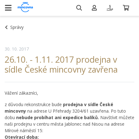
Správy
30. 10. 2017
26.10. - 1.11. 2017 prodejna v
sídle České mincovny zavřena
Vážení zákazníci,
z důvodu rekonstrukce bude
prodejna v sídle České
mincovny
na adrese U Přehrady 3204/61 uzavřena. Po tuto
dobu
nebude probíhat ani expedice balíků.
Navštívit můžete
naši prodejnu v centru města Jablonec nad Nisou na adrese
Mírové náměstí 15:
Otevírací doba: