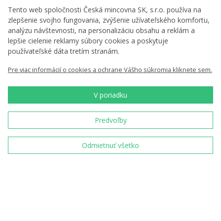
Viac o nás
Tento web spoločnosti Česká mincovna SK, s.r.o. používa na
zlepšenie svojho fungovania, zvýšenie užívateľského komfortu,
Profil spoločnosti
analýzu návštevnosti, na personalizáciu obsahu a reklám a
Naša výroba
lepšie cielenie reklamy súbory cookies a poskytuje
Naši partneri
používateľské dáta tretím stranám.
Kariéra
Pre viac informácií o cookies a ochrane Vášho súkromia kliknete sem.
Správy
Na stiahnutie
V poriadku
Predvoľby
Nenechajte si nič ujsť
Odmietnuť všetko
Chcem zasielať novinky
Vložením e-mailu súhlasíte s
podmienkami
spracovania osobných údajov