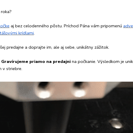
 roka?
ločke
aj bez celodenného pôstu. Príchod Pána vám pripomenú
adve
štáľovými krídlami
.
j predajne a doprajte im, ale aj sebe, unikátny zážitok.
.
Gravírujeme
priamo na predajni
na počkanie. Výsledkom je unik
 v striebre.