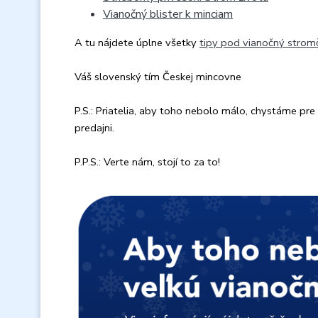
Vianočný blister k minciam
A tu nájdete úplne všetky
tipy pod vianočný strom
Váš slovenský tím Českej mincovne
P.S.: Priatelia, aby toho nebolo málo, chystáme pre
predajni.
P.P.S.: Verte nám, stojí to za to!