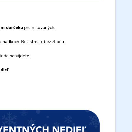
om darčeku
pre milovaných.
o riadkoch. Bez stresu, bez zhonu.
inde nenájdete.
dieľ
: