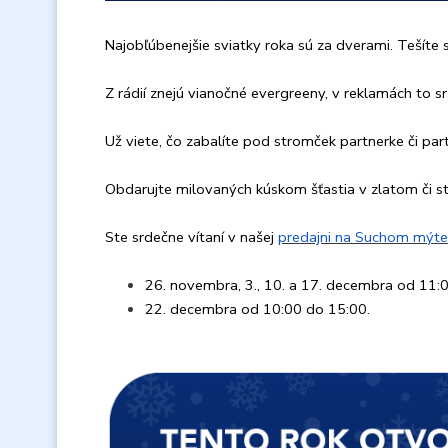
Najobľúbenejšie sviatky roka sú za dverami. Tešít
Z rádií znejú vianočné evergreeny, v reklamách to s
Už viete, čo zabalíte pod stromček partnerke či part
Obdarujte milovaných kúskom šťastia v zlatom či s
Ste srdečne vítaní v našej
predajni na Suchom mýte 
26. novembra,
3., 10. a 17. decembra od 11:
22. decembra od 10:00 do 15:00.