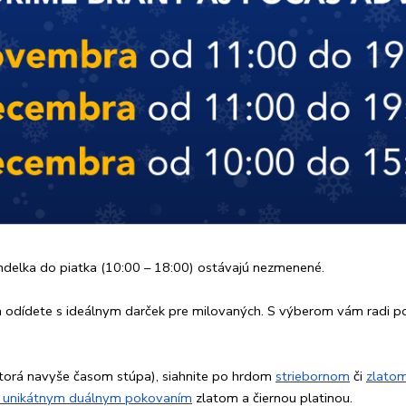
ndelka do piatka (10:00 – 18:00) ostávajú nezmenené.
 a odídete s ideálnym darček pre milovaných. S výberom vám radi 
ktorá navyše časom stúpa), siahnite po hrdom
striebornom
či
zlatom
 s unikátnym duálnym pokovaním
zlatom a čiernou platinou.