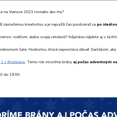
e sa na Vianoce 2023 rovnako ako my?
rší zasneženou kreativitou a je najvyšší čas poobzerať sa
po ideáln
nerovi, rodičom, alebo svojej ratolesti? Inšpiráciu nájdete aj v týcht
triebornom šate. Hodnotou, ktorá neprestáva dávať. Darčekom, aký 
1 v Bratislave
. Tento rok otvoríme brány
aj počas adventných ne
00 do 19:00,