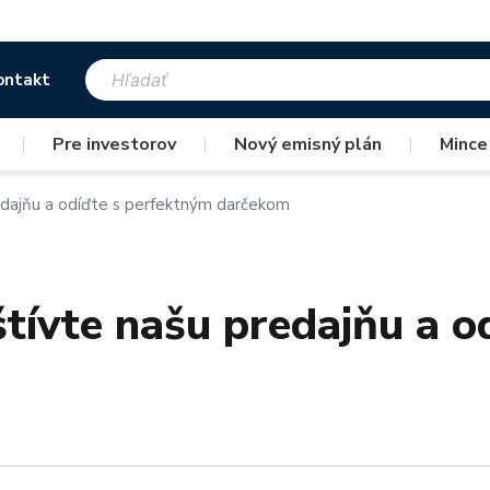
ontakt
|
Pre investorov
|
Nový emisný plán
|
Mince
edajňu a odíďte s perfektným darčekom
tívte našu predajňu a o