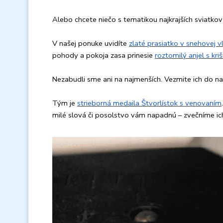
Alebo chcete niečo s tematikou najkrajších sviatkov
V našej ponuke uvidíte
zlaté prasiatko v snehovej v
pohody a pokoja zasa prinesie
roztomilý anjel s kri
Nezabudli sme ani na najmenších. Vezmite ich do naše
Tým je
strieborná medaila Štvorlístok s venovaním
milé slová či posolstvo vám napadnú – zvečníme ich