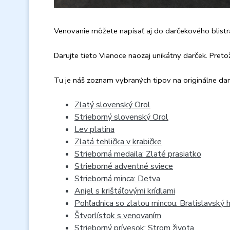
Venovanie môžete napísať aj do darčekového blistr
Darujte tieto Vianoce naozaj unikátny darček. Pretože
Tu je náš zoznam vybraných tipov na originálne darč
Zlatý slovenský Orol
Strieborný slovenský Orol
Lev platina
Zlatá tehlička v krabičke
Strieborná medaila: Zlaté prasiatko
Strieborné adventné sviece
Strieborná minca: Detva
Anjel s krištáľovými krídlami
Pohľadnica so zlatou mincou: Bratislavský 
Štvorlístok s venovaním
Strieborný prívesok: Strom života