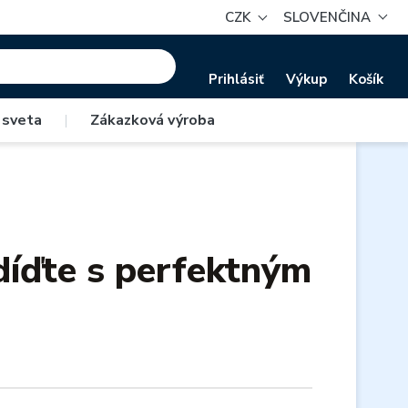
CZK
SLOVENČINA
Prihlásiť
Výkup
Košík
 sveta
|
Zákazková výroba
díďte s perfektným