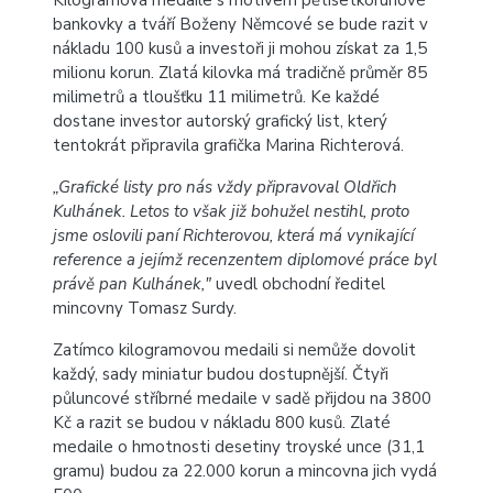
Kilogramová medaile s motivem pětisetkorunové
bankovky a tváří Boženy Němcové se bude razit v
nákladu 100 kusů a investoři ji mohou získat za 1,5
milionu korun. Zlatá kilovka má tradičně průměr 85
milimetrů a tloušťku 11 milimetrů. Ke každé
dostane investor autorský grafický list, který
tentokrát připravila grafička Marina Richterová.
„Grafické listy pro nás vždy připravoval Oldřich
Kulhánek. Letos to však již bohužel nestihl, proto
jsme oslovili paní Richterovou, která má vynikající
reference a jejímž recenzentem diplomové práce byl
právě pan Kulhánek,"
uvedl obchodní ředitel
mincovny Tomasz Surdy.
Zatímco kilogramovou medaili si nemůže dovolit
každý, sady miniatur budou dostupnější. Čtyři
půluncové stříbrné medaile v sadě přijdou na 3800
Kč a razit se budou v nákladu 800 kusů. Zlaté
medaile o hmotnosti desetiny troyské unce (31,1
gramu) budou za 22.000 korun a mincovna jich vydá