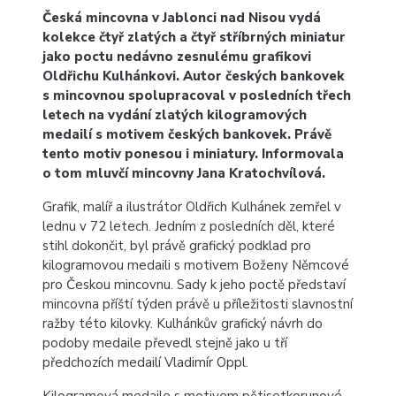
Česká mincovna v Jablonci nad Nisou vydá
kolekce čtyř zlatých a čtyř stříbrných miniatur
jako poctu nedávno zesnulému grafikovi
Oldřichu Kulhánkovi. Autor českých bankovek
s mincovnou spolupracoval v posledních třech
letech na vydání zlatých kilogramových
medailí s motivem českých bankovek. Právě
tento motiv ponesou i miniatury. Informovala
o tom mluvčí mincovny Jana Kratochvílová.
Grafik, malíř a ilustrátor Oldřich Kulhánek zemřel v
lednu v 72 letech. Jedním z posledních děl, které
stihl dokončit, byl právě grafický podklad pro
kilogramovou medaili s motivem Boženy Němcové
pro Českou mincovnu. Sady k jeho poctě představí
mincovna příští týden právě u příležitosti slavnostní
ražby této kilovky. Kulhánkův grafický návrh do
podoby medaile převedl stejně jako u tří
předchozích medailí Vladimír Oppl.