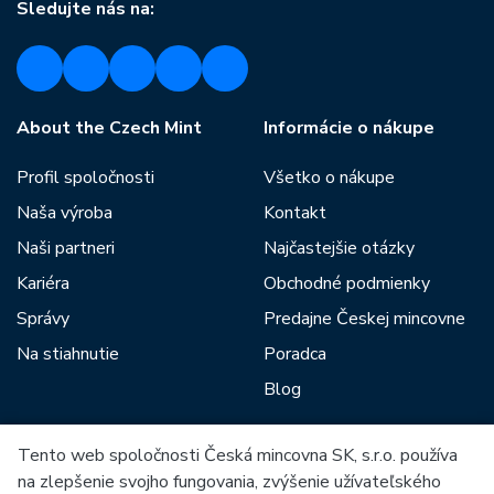
Sledujte nás na:
About the Czech Mint
Informácie o nákupe
Profil spoločnosti
Všetko o nákupe
Naša výroba
Kontakt
Naši partneri
Najčastejšie otázky
Kariéra
Obchodné podmienky
Správy
Predajne Českej mincovne
Na stiahnutie
Poradca
Blog
Tento web spoločnosti Česká mincovna SK, s.r.o. používa
Medzi našich partnerov patria:
na zlepšenie svojho fungovania, zvýšenie užívateľského