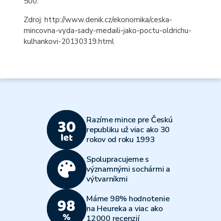
500.
Zdroj:
http://www.denik.cz/ekonomika/ceska-
mincovna-vyda-sady-medaili-jako-poctu-oldrichu-
kulhankovi-20130319.html
Razíme mince pre Českú
republiku už viac ako 30
rokov od roku 1993
Spolupracujeme s
významnými sochármi a
výtvarníkmi
Máme 98% hodnotenie
na Heureka a viac ako
12000 recenzií