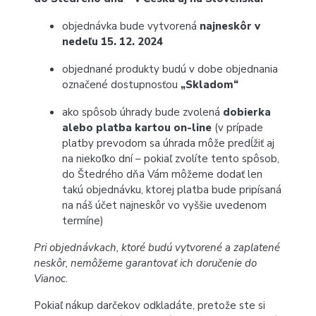
objednávka bude vytvorená
najneskôr v
nedeľu 15. 12. 2024
objednané produkty budú v dobe objednania
označené dostupnosťou
„Skladom“
ako spôsob úhrady bude zvolená
dobierka
alebo platba kartou on-line
(v prípade
platby prevodom sa úhrada môže predĺžiť aj
na niekoľko dní – pokiaľ zvolíte tento spôsob,
do Štedrého dňa Vám môžeme dodať len
takú objednávku, ktorej platba bude pripísaná
na náš účet najneskôr vo vyššie uvedenom
termíne)
Pri objednávkach, ktoré budú vytvorené a zaplatené
neskôr, nemôžeme garantovať ich doručenie do
Vianoc.
Pokiaľ nákup darčekov odkladáte, pretože ste si