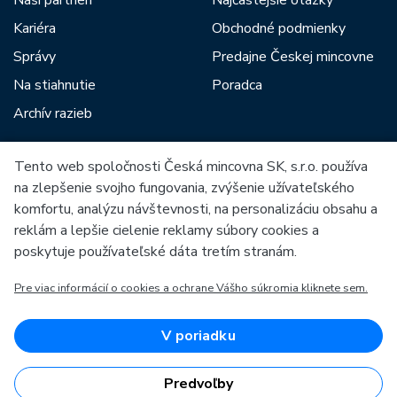
Naši partneri
Najčastejšie otázky
Kariéra
Obchodné podmienky
Správy
Predajne Českej mincovne
Na stiahnutie
Poradca
Archív razieb
Tento web spoločnosti Česká mincovna SK, s.r.o. používa
Medzi našich partnerov patria:
na zlepšenie svojho fungovania, zvýšenie užívateľského
komfortu, analýzu návštevnosti, na personalizáciu obsahu a
reklám a lepšie cielenie reklamy súbory cookies a
poskytuje používateľské dáta tretím stranám.
Pre viac informácií o cookies a ochrane Vášho súkromia kliknete sem.
Európska únia
Európsky fond pre regionálny rozvoj
OP Podnikanie a inovácie pre konkurencieschopnosť
Európska únia
V poriadku
Európsky fond pre regionálny rozvoj
Investície do vašej budúcnosti
Predvoľby