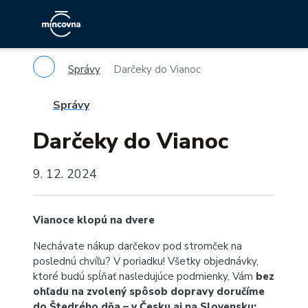
Správy
Darčeky do Vianoc
Správy
Darčeky do Vianoc
9. 12. 2024
Vianoce klopú na dvere
Nechávate nákup darčekov pod stromček na
poslednú chvíľu? V poriadku! Všetky objednávky,
ktoré budú spĺňať nasledujúce podmienky, Vám
bez
ohľadu na zvolený spôsob dopravy doručíme
do Štedrého dňa – v Česku aj na Slovensku: