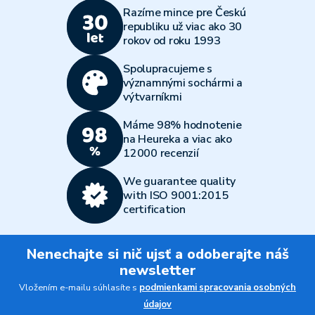
Razíme mince pre Českú
republiku už viac ako 30
rokov od roku 1993
Spolupracujeme s
významnými sochármi a
výtvarníkmi
Máme 98% hodnotenie
na Heureka a viac ako
12000 recenzií
We guarantee quality
with ISO 9001:2015
certification
Nenechajte si nič ujsť a odoberajte náš
newsletter
Vložením e-mailu súhlasíte s
podmienkami spracovania osobných
údajov