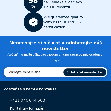
na Heureka a viac ako
12000 recenzií
We guarantee quality
with ISO 9001:2015
certification
Nenechajte si nič ujsť a odoberajte náš
newsletter
Vložením e-mailu súhlasíte s
podmienkami spracovania osobných
údajov
Odoberať newsletter
Zostaňte s nami v kontakte
+421 940 644 668
Kontaktný formulár