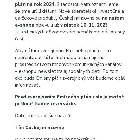
plán na rok 2024.
S radosťou vám oznamujeme,
že sme určili dátum. Nové zberateľské, investičné a
darčekové produkty Českej mincovne sa
na našom
e-‍shope
objavujú už
v piatok 10. 11. 2023
(z technických dôvodov vám nemôžeme dát presný
čas).
Aby dátum zverejnenia Emisného plánu nikto
neprehliadol, túto informáciu oznamujeme
prostredníctvom mnohých komunikačných kanálov
– e-shopu, newslettra aj sociálnych sietí. Po tom,
ako bude Emisný plán zverejnený, vás budeme opäť
informovať…
Pred zverejnením Emisného plánu nie je možné
prijímať žiadne rezervácie.
Ďakujeme za Vašu priazeň!
Tím Českej mincovne
P. S.: V tomto roku je to po prvýkrát, čo