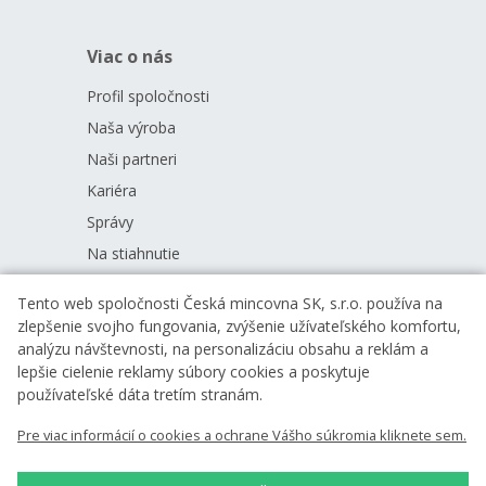
Viac o nás
Profil spoločnosti
Naša výroba
Naši partneri
Kariéra
Správy
Na stiahnutie
Tento web spoločnosti Česká mincovna SK, s.r.o. používa na
zlepšenie svojho fungovania, zvýšenie užívateľského komfortu,
Nenechajte si nič ujsť
analýzu návštevnosti, na personalizáciu obsahu a reklám a
lepšie cielenie reklamy súbory cookies a poskytuje
používateľské dáta tretím stranám.
Chcem zasielať novinky
Pre viac informácií o cookies a ochrane Vášho súkromia kliknete sem.
Vložením e-mailu súhlasíte s
podmienkami