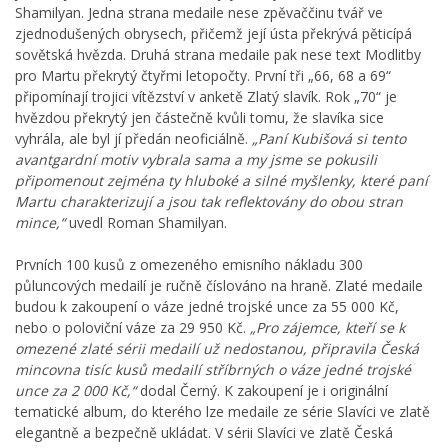
Shamilyan. Jedna strana medaile nese zpěvaččinu tvář ve
zjednodušených obrysech, přičemž její ústa překrývá pěticípá
sovětská hvězda. Druhá strana medaile pak nese text Modlitby
pro Martu překrytý čtyřmi letopočty. První tři „66, 68 a 69“
připomínají trojici vítězství v anketě Zlatý slavík. Rok „70“ je
hvězdou překrytý jen částečně kvůli tomu, že slavíka sice
vyhrála, ale byl jí předán neoficiálně.
„Paní Kubišová si tento
avantgardní motiv vybrala sama a my jsme se pokusili
připomenout zejména ty hluboké a silné myšlenky, které paní
Martu charakterizují a jsou tak reflektovány do obou stran
mince,“
uvedl Roman Shamilyan.
Prvních 100 kusů z omezeného emisního nákladu 300
půluncových medailí je ručně číslováno na hraně. Zlaté medaile
budou k zakoupení o váze jedné trojské unce za 55 000 Kč,
nebo o poloviční váze za 29 950 Kč.
„Pro zájemce, kteří se k
omezené zlaté sérii medailí už nedostanou, připravila Česká
mincovna tisíc kusů medailí stříbrných o váze jedné trojské
unce za 2 000 Kč,“
dodal Černý. K zakoupení je i originální
tematické album, do kterého lze medaile ze série Slavíci ve zlatě
elegantně a bezpečně ukládat. V sérii Slavíci ve zlatě Česká