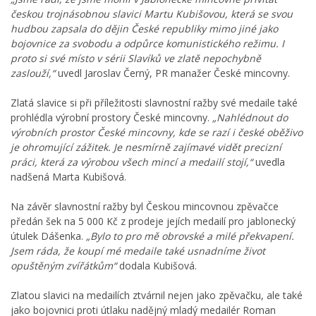
českou trojnásobnou slavici Martu Kubišovou, která se svou
hudbou zapsala do dějin České republiky mimo jiné jako
bojovnice za svobodu a odpůrce komunistického režimu. I
proto si své místo v sérii Slavíků ve zlatě nepochybně
zaslouží,“
uvedl Jaroslav Černý, PR manažer České mincovny.
Zlatá slavice si při příležitosti slavnostní ražby své medaile také
prohlédla výrobní prostory České mincovny.
„Nahlédnout do
výrobních prostor České mincovny, kde se razí i české oběživo
je ohromující zážitek. Je nesmírně zajímavé vidět precizní
práci, která za výrobou všech mincí a medailí stojí,“
uvedla
nadšená Marta Kubišová.
Na závěr slavnostní ražby byl Českou mincovnou zpěvačce
předán šek na 5 000 Kč z prodeje jejích medailí pro jablonecký
útulek Dášenka.
„Bylo to pro mě obrovské a milé překvapení.
Jsem ráda, že koupí mé medaile také usnadníme život
opuštěným zvířátkům“
dodala Kubišová.
Zlatou slavici na medailích ztvárnil nejen jako zpěvačku, ale také
jako bojovnici proti útlaku nadějný mladý medailér Roman