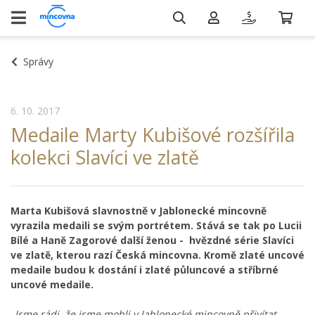
Správy
6. 10. 2017
Medaile Marty Kubišové rozšířila
kolekci Slavíci ve zlatě
Marta Kubišová slavnostně v Jablonecké mincovně
vyrazila medaili se svým portrétem. Stává se tak po Lucii
Bílé a Haně Zagorové další ženou - hvězdné série Slavíci
ve zlatě, kterou razí Česká mincovna. Kromě zlaté uncové
medaile budou k dostání i zlaté půluncové a stříbrné
uncové medaile.
„Jsme rádi, že jsme mohli v Jablonecké mincovně přivítat