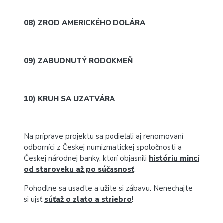
08)
ZROD AMERICKÉHO DOLÁRA
09)
ZABUDNUTÝ RODOKMEŇ
10)
KRUH SA UZATVÁRA
Na príprave projektu sa podieľali aj renomovaní
odborníci z Českej numizmatickej spoločnosti a
Českej národnej banky, ktorí objasnili
históriu mincí
od staroveku až po súčasnosť
.
Pohodlne sa usaďte a užite si zábavu. Nenechajte
si ujsť
súťaž o zlato a striebro
!