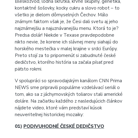
Bleskozvod, lodná skrutka, krvné skupiny, genetika,
kontaktné šošovky, kocky cukru a slovo robot – to
všetko je dielom dômyselných Čechov. Málo
známym faktom však je, že Česi dali svetu aj jeho
najznámejšiu a najuznávanejšiu menu. Ktorá to je?
Predsa dolár! Niekde v Texase pravdepodobne
nikto nevie, že korene ich slávnej meny siahajú do
horského mestečka v malej krajine v srdci Európy.
Preto stojí za to pripomenúť si zabudnuté české
dedičstvo, ktorého história sa začala písať pred
päťsto rokmi.
V spolupráci so spravodajským kanálom CNN Prima
NEWS sme pripravili populárne vzdelávací seriál o
tom, ako sa z jáchymovských toliarov stali americké
doláre. Na začiatku každého z nasledujúcich článkov
nájdete video, ktoré vám predstaví kúsok
neuveriteľnej historickej mozaiky:
01)
PODIVUHODNÉ ČESKÉ DEDIČSTVO