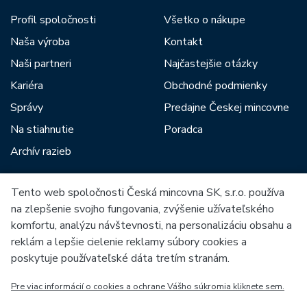
Profil spoločnosti
Všetko o nákupe
Naša výroba
Kontakt
Naši partneri
Najčastejšie otázky
Kariéra
Obchodné podmienky
Správy
Predajne Českej mincovne
Na stiahnutie
Poradca
Archív razieb
Tento web spoločnosti Česká mincovna SK, s.r.o. používa
Medzi našich partnerov patria:
na zlepšenie svojho fungovania, zvýšenie užívateľského
komfortu, analýzu návštevnosti, na personalizáciu obsahu a
reklám a lepšie cielenie reklamy súbory cookies a
poskytuje používateľské dáta tretím stranám.
Pre viac informácií o cookies a ochrane Vášho súkromia kliknete sem.
Európska únia
Európsky fond pre regionálny rozvoj