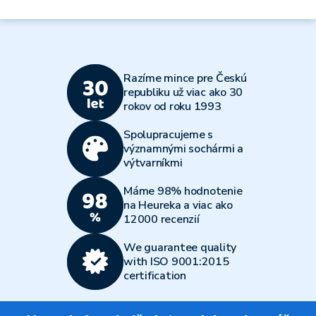
Razíme mince pre Českú
republiku už viac ako 30
rokov od roku 1993
Spolupracujeme s
významnými sochármi a
výtvarníkmi
Máme 98% hodnotenie
na Heureka a viac ako
12000 recenzií
We guarantee quality
with ISO 9001:2015
certification