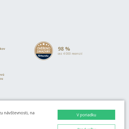
98 %
okov
cez 4 000 recenzií
ovú
iou
u návštevnosti, na
V poriadku