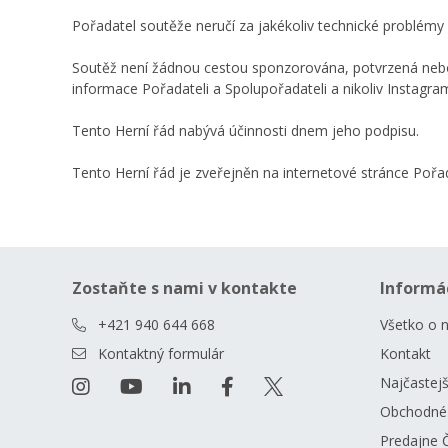
Pořadatel soutěže neručí za jakékoliv technické problémy v
Soutěž není žádnou cestou sponzorována, potvrzená nebo
informace Pořadateli a Spolupořadateli a nikoliv Instagram
Tento Herní řád nabývá účinnosti dnem jeho podpisu.
Tento Herní řád je zveřejněn na internetové stránce Poř
Zostaňte s nami v kontakte
Informá
+421 940 644 668
Všetko o 
Kontaktný formulár
Kontakt
Najčastejš
Obchodné
Predajne 