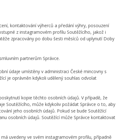
ocení, kontaktování výherců a předání výhry, posouzení
ostupné z instagramovém profilu Soutěžícího, jakož i
outěže zpracovány po dobu šesti měsíců od uplynutí Doby
, smluvním partnerům Správce.
sobní údaje umístěny v administraci České mincovny s
ící je oprávněn kdykoli udělený souhlas odvolat
poskytnutí kopie těchto osobních údajů. V případě, že
daje Soutěžícího, může kdykoliv požádat Správce o to, aby
cování jeho osobních údajů. Pokud se bude Soutěžící
ranu osobních údajů. Soutěžící může Správce kontaktovat
eré má uvedeny ve svém instagramovém profilu, případně