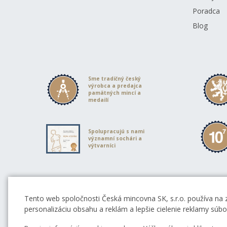
Poradca
Blog
Sme tradičný český
výrobca a predajca
pamätných mincí a
medailí
Spolupracujú s nami
významní sochári a
výtvarníci
Partneri Českej mincovne
Tento web spoločnosti Česká mincovna SK, s.r.o. používa na 
personalizáciu obsahu a reklám a lepšie cielenie reklamy súb