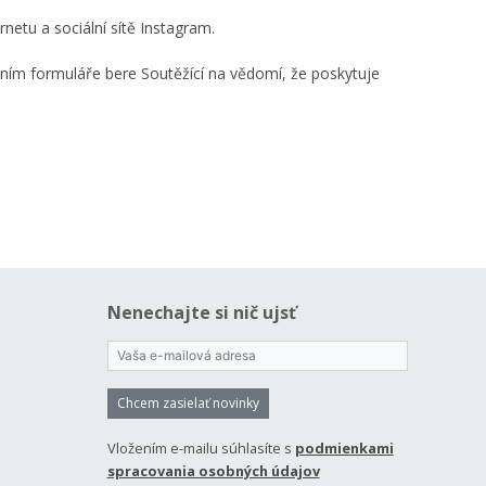
netu a sociální sítě Instagram.
ím formuláře bere Soutěžící na vědomí, že poskytuje
Nenechajte si nič ujsť
Chcem zasielať novinky
Vložením e-mailu súhlasíte s
podmienkami
spracovania osobných údajov