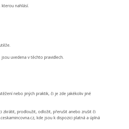
kterou nahlásí.
utěže.
ž jsou uvedena v těchto pravidlech.
ení nebo jiných praktik, či je zde jakékoliv jiné
rátit, prodloužit, odložit, přerušit anebo zrušit či
ceskamincovna.cz
, kde jsou k dispozici platná a úplná