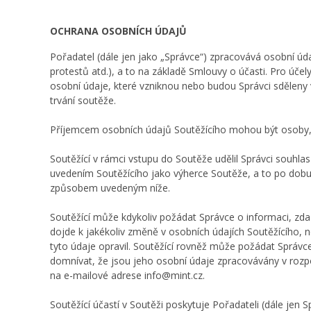
OCHRANA OSOBNÍCH ÚDAJŮ
Pořadatel (dále jen jako „Správce“) zpracovává osobní úda
protestů atd.), a to na základě Smlouvy o účasti. Pro úče
osobní údaje, které vzniknou nebo budou Správci sděleny 
trvání soutěže.
Příjemcem osobních údajů Soutěžícího mohou být osoby, k
Soutěžící v rámci vstupu do Soutěže udělil Správci souhla
uvedením Soutěžícího jako výherce Soutěže, a to po dobu 
způsobem uvedeným níže.
Soutěžící může kdykoliv požádat Správce o informaci, zda
dojde k jakékoliv změně v osobních údajích Soutěžícího, n
tyto údaje opravil. Soutěžící rovněž může požádat Správc
domnívat, že jsou jeho osobní údaje zpracovávány v rozp
na e-mailové adrese info@mint.cz.
Soutěžící účastí v Soutěži poskytuje Pořadateli (dále je