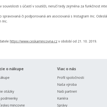
 souvislosti s účastí v soutěži, neručí tedy zejména za funkčnost inter
 spravovaná či podporovaná ani asociovaná s Instagram Inc. Odeslán
 Inc.
adatele
https://www.ceskamincovna.cz
v období od 21. 10. 2019.
cie o nákupe
Viac o nás
nákupe
Profil spoločnosti
Naša výroba
ie otázky
Naši partneri
 podmienky
Kariéra
Českej mincovne
Správy