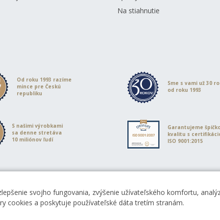
Na stiahnutie
Od roku 1993 razíme
Sme s vami už 30 r
mince pre Českú
od roku 1993
republiku
S našimi výrobkami
Garantujeme špičk
sa denne stretáva
kvalitu s certifikác
10 miliónov ľudí
ISO 9001:2015
zlepšenie svojho fungovania, zvýšenie užívateľského komfortu, analýz
ory cookies a poskytuje používateľské dáta tretím stranám.