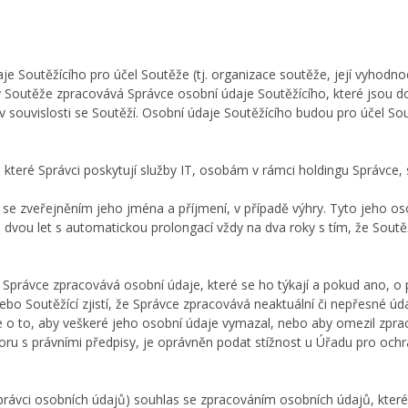
je Soutěžícího pro účel Soutěže (tj. organizace soutěže, její vyhodn
ly Soutěže zpracovává Správce osobní údaje Soutěžícího, které jsou d
v souvislosti se Soutěží. Osobní údaje Soutěžícího budou pro účel S
teré Správci poskytují služby IT, osobám v rámci holdingu Správce
s se zveřejněním jeho jména a příjmení, v případě výhry. Tyto jeho o
dvou let s automatickou prolongací vždy na dva roky s tím, že Soutěž
 Správce zpracovává osobní údaje, které se ho týkají a pokud ano, o 
ebo Soutěžící zjistí, že Správce zpracovává neaktuální či nepřesné ú
e o to, aby veškeré jeho osobní údaje vymazal, nebo aby omezil zpra
oru s právními předpisy, je oprávněn podat stížnost u Úřadu pro och
n Správci osobních údajů) souhlas se zpracováním osobních údajů, kt