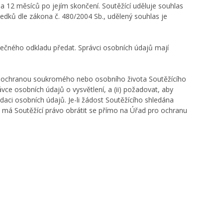
 a 12 měsíců po jejím skončení. Soutěžící uděluje souhlas
ředků dle zákona č. 480/2004 Sb., udělený souhlas je
ytečného odkladu předat. Správci osobních údajů mají
ru s ochranou soukromého nebo osobního života Soutěžícího
ce osobních údajů o vysvětlení, a (ii) požadovat, aby
daci osobních údajů. Je-li žádost Soutěžícího shledána
, má Soutěžící právo obrátit se přímo na Úřad pro ochranu