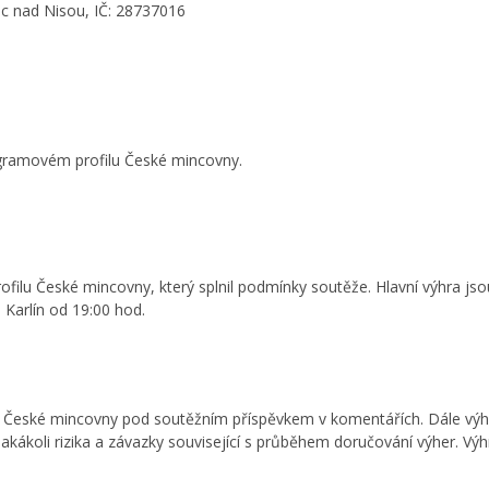
ec nad Nisou, IČ: 28737016
gramovém profilu České mincovny.
lu České mincovny, který splnil podmínky soutěže. Hlavní výhra jsou
 Karlín od 19:00 hod.
u České mincovny pod soutěžním příspěvkem v komentářích. Dále vý
koli rizika a závazky související s průběhem doručování výher. Výhry 