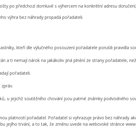
šty po předchozí domluvě s výhercem na konkrétní adresu doručení, 
eho výhra bez náhrady propadá pořadateli.
stníky, kteří dle výlučného posouzení pořadatele porušili pravidla so
n a ti nemají nárok na jakákoliv jiná plnění ze strany pořadatele, ne
dají pořadateli.
 zpráv.
ků, u jejichž soutěžního chování jsou patrné známky podvodného soutěž
u platností pořadatel. Pořadatel si vyhrazuje právo bez náhrady akci zk
obu jejího trvání, a to tak, že změnu uvede na webovské stránce
www.