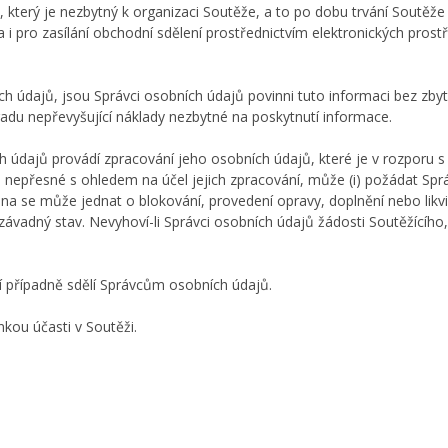
, který je nezbytný k organizaci Soutěže, a to po dobu trvání Soutěže
i pro zasílání obchodní sdělení prostřednictvím elektronických prost
ích údajů, jsou Správci osobních údajů povinni tuto informaci bez zb
du nepřevyšující náklady nezbytné na poskytnutí informace.
ních údajů provádí zpracování jeho osobních údajů, které je v rozpo
nepřesné s ohledem na účel jejich zpracování, může (i) požádat Správ
éna se může jednat o blokování, provedení opravy, doplnění nebo likvi
ávadný stav. Nevyhoví-li Správci osobních údajů žádosti Soutěžícího
í případně sdělí Správcům osobních údajů.
kou účasti v Soutěži.