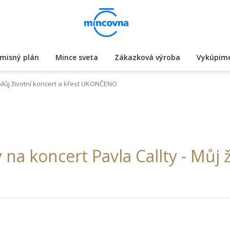
misný plán
Mince sveta
Zákazková výroba
Vykúpime
 - Můj životní koncert a křest UKONČENO
y na koncert Pavla Callty - Můj 