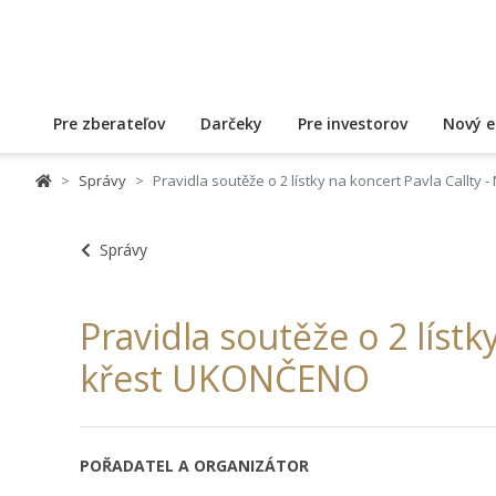
Pre zberateľov
Darčeky
Pre investorov
Nový e
Správy
Pravidla soutěže o 2 lístky na koncert Pavla Callty
Správy
Pravidla soutěže o 2 lístk
křest UKONČENO
POŘADATEL A ORGANIZÁTOR