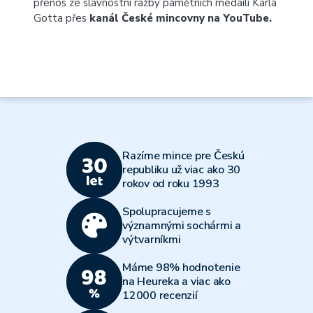
přenos ze slavnostní ražby pamětních medailí Karla
Gotta přes
kanál České mincovny na
YouTube
.
Razíme mince pre Českú
republiku už viac ako 30
rokov od roku 1993
Spolupracujeme s
významnými sochármi a
výtvarníkmi
Máme 98% hodnotenie
na Heureka a viac ako
12000 recenzií