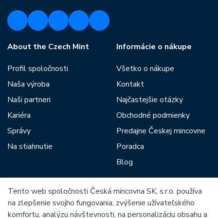
About the Czech Mint
Informácie o nákupe
Profil spoločnosti
Všetko o nákupe
Naša výroba
Kontakt
Naši partneri
Najčastejšie otázky
Kariéra
Obchodné podmienky
Správy
Predajne Českej mincovne
Na stiahnutie
Poradca
Blog
Tento web spoločnosti Česká mincovna SK, s.r.o. používa
Medzi našich partnerov patria:
na zlepšenie svojho fungovania, zvýšenie užívateľského
komfortu, analýzu návštevnosti, na personalizáciu obsahu a