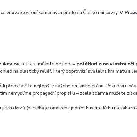
 v ruce znovuotevření kamenných prodejen České mincovny.
V Praze
 rukavice,
a tak si můžete bez obav
potěžkat a na vlastní oči
ohled na plastický reliéf, který doprovází světelná hra matů a le
 rádi představí to nejlepší z našeho emisního plánu. Pokud si u n
tím nemyslíme propagační propisku – zcela zdarma můžete získ
ících dárků (nabídka je omezena jedním kusem dárku na zákazník