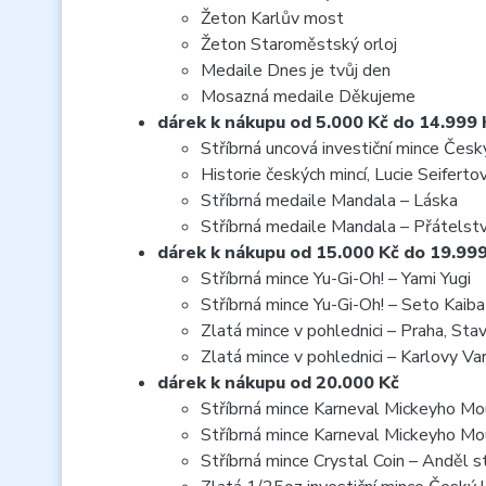
Žeton Karlův most
Žeton Staroměstský orloj
Medaile Dnes je tvůj den
Mosazná medaile Děkujeme
dárek k nákupu od 5.000 Kč do 14.999 
Stříbrná uncová investiční mince Čes
Historie českých mincí, Lucie Seiferto
Stříbrná medaile Mandala – Láska
Stříbrná medaile Mandala – Přátelstv
dárek k nákupu od 15.000 Kč do 19.99
Stříbrná mince Yu-Gi-Oh! – Yami Yugi
Stříbrná mince Yu-Gi-Oh! – Seto Kaiba
Zlatá mince v pohlednici – Praha, Sta
Zlatá mince v pohlednici – Karlovy Var
dárek k nákupu od 20.000 Kč
Stříbrná mince Karneval Mickeyho M
Stříbrná mince Karneval Mickeyho Mo
Stříbrná mince Crystal Coin – Anděl s