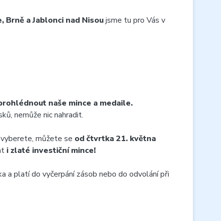
, Brně a Jablonci nad Nisou
jsme tu pro Vás v
 prohlédnout naše mince a medaile.
sků, nemůže nic nahradit.
ás vyberete, můžete se
od
čtvrtka 21. května
at
i zlaté investiční mince!
a a platí do vyčerpání zásob nebo do odvolání při