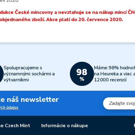
 lev 2020
rodukce České mincovny a nevztahuje se na nákup mincí ČNB,
 objednaného zboží. Akce platí do 20. července 2020.
Spolupracujeme s
Máme 98% hodnot
významnými sochármi a
na Heureka a viac 
výtvarníkmi
12000 recenzií
jte náš newsletter
ch údajov
e Czech Mint
Informácie o nákupe