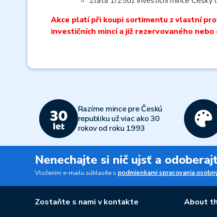
Zlatá 1/25oz investiční mince Český
Akce platí při koupi sortimentu z vlastní p
investičních mincí a již rezervovaného nebo
Razíme mince pre Českú
republiku už viac ako 30
rokov od roku 1993
Nenechajte si nič ujsť a odobera
Vložením e-mailu súhlasíte s
podmienkami spracovania osobný
Zostaňte s nami v kontakte
About th