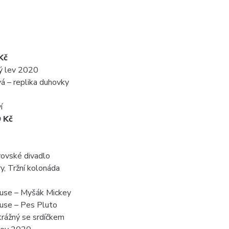
Kč
ký lev 2020
vá – replika duhovky
í
9 Kč
vovské divadlo
y, Tržní kolonáda
ouse – Myšák Mickey
use – Pes Pluto
trážný se srdíčkem