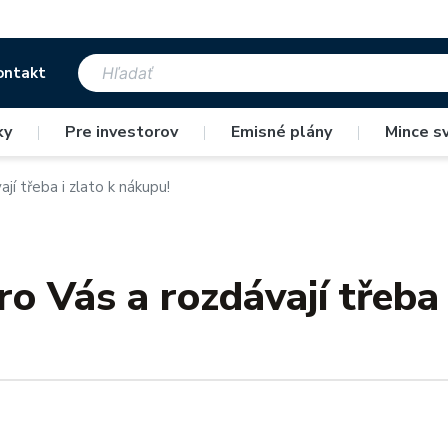
ontakt
ky
|
Pre investorov
|
Emisné plány
|
Mince s
jí třeba i zlato k nákupu!
ro Vás a rozdávají třeba 