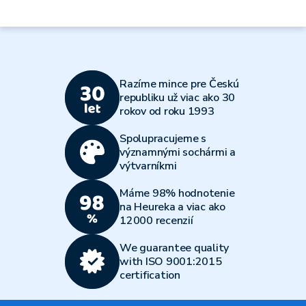
Razíme mince pre Českú
republiku už viac ako 30
rokov od roku 1993
Spolupracujeme s
významnými sochármi a
výtvarníkmi
Máme 98% hodnotenie
na Heureka a viac ako
12000 recenzií
We guarantee quality
with ISO 9001:2015
certification