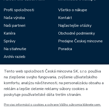
Profil spoločnosti
Všetko o nákupe
Naša výroba
Kontakt
Naši partneri
Najčastejšie otázky
Kariéra
Obchodné podmienky
Správy
Predajne Českej mincovne
Na stiahnutie
Poradca
Archív razieb
Tento web spoločnosti Česká mincovna SK, s.r.o. používa
Medzi našich partnerov patria:
na zlepšenie svojho fungovania, zvýšenie užívateľského
komfortu, analýzu návštevnosti, na personalizáciu obsahu a
reklám a lepšie cielenie reklamy súbory cookies a
poskytuje používateľské dáta tretím stranám.
Pre viac informácií o cookies a ochrane Vášho súkromia kliknete sem.
Európska únia
Európsky fond pre regionálny rozvoj