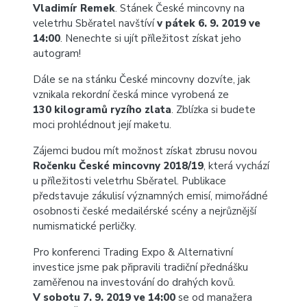
Vladimír Remek
. Stánek České mincovny na
veletrhu Sběratel navštíví
v pátek 6. 9. 2019 ve
14:00
. Nenechte si ujít příležitost získat jeho
autogram!
Dále se na stánku České mincovny dozvíte, jak
vznikala rekordní česká mince vyrobená ze
130 kilogramů ryzího zlata
. Zblízka si budete
moci prohlédnout její maketu.
Zájemci budou mít možnost získat zbrusu novou
Ročenku České mincovny 2018/19
, která vychází
u příležitosti veletrhu Sběratel. Publikace
představuje zákulisí významných emisí, mimořádné
osobnosti české medailérské scény a nejrůznější
numismatické perličky.
Pro konferenci Trading Expo & Alternativní
investice jsme pak připravili tradiční přednášku
zaměřenou na investování do drahých kovů.
V sobotu 7. 9. 2019 ve 14:00
se od manažera