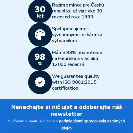
Razíme mince pre Českú
republiku už viac ako 30
rokov od roku 1993
Spolupracujeme s
významnými sochármi a
výtvarníkmi
Máme 98% hodnotenie
na Heureka a viac ako
12000 recenzií
We guarantee quality
with ISO 9001:2015
certification
Nenechajte si nič ujsť a odoberajte náš
newsletter
Vložením e-mailu súhlasíte s
podmienkami spracovania osobných
údajov