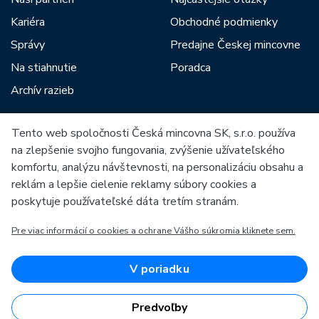
Kariéra
Obchodné podmienky
Správy
Predajne Českej mincovne
Na stiahnutie
Poradca
Archív razieb
Tento web spoločnosti Česká mincovna SK, s.r.o. používa
Medzi našich partnerov patria:
na zlepšenie svojho fungovania, zvýšenie užívateľského
komfortu, analýzu návštevnosti, na personalizáciu obsahu a
reklám a lepšie cielenie reklamy súbory cookies a
poskytuje používateľské dáta tretím stranám.
Pre viac informácií o cookies a ochrane Vášho súkromia kliknete sem.
Európska únia
Európsky fond pre regionálny rozvoj
OP Podnikanie a inovácie pre konkurencieschopnosť
Európska únia
V poriadku
Európsky fond pre regionálny rozvoj
Investície do vašej budúcnosti
Predvoľby