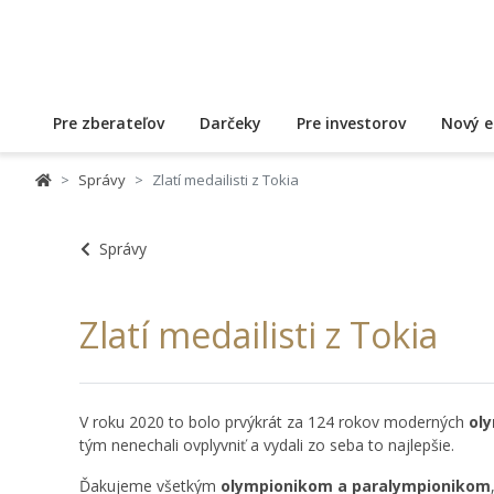
Pre zberateľov
Darčeky
Pre investorov
Nový e
Správy
Zlatí medailisti z Tokia
Správy
Zlatí medailisti z Tokia
V roku 2020 to bolo prvýkrát za 124 rokov moderných
oly
tým nenechali ovplyvniť a vydali zo seba to najlepšie.
Ďakujeme všetkým
olympionikom a paralympionikom