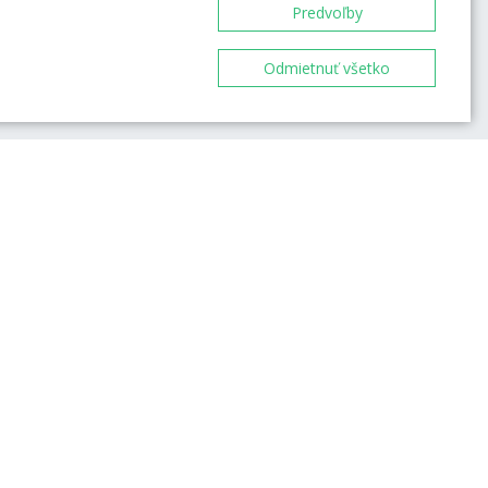
Predvoľby
98 %
Odmietnuť všetko
okov
cez 4 000 recenzií
ovú
iou