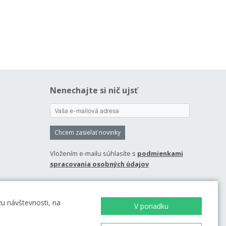
Nenechajte si nič ujsť
Chcem zasielať novinky
Vložením e-mailu súhlasíte s
podmienkami
spracovania osobných údajov
u návštevnosti, na
V poriadku