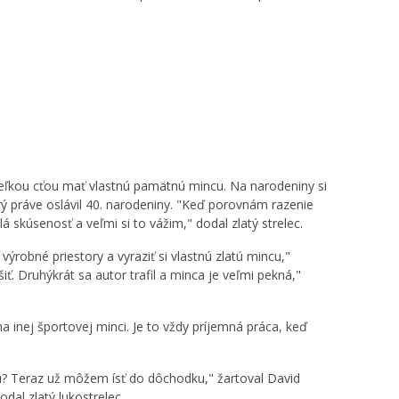
veľkou cťou mať vlastnú pamätnú mincu. Na narodeniny si
orý práve oslávil 40. narodeniny. "Keď porovnám razenie
 skúsenosť a veľmi si to vážim," dodal zlatý strelec.
robné priestory a vyraziť si vlastnú zlatú mincu,"
iť. Druhýkrát sa autor trafil a minca je veľmi pekná,"
a inej športovej minci. Je to vždy príjemná práca, keď
rou? Teraz už môžem ísť do dôchodku," žartoval David
dal zlatý lukostrelec.