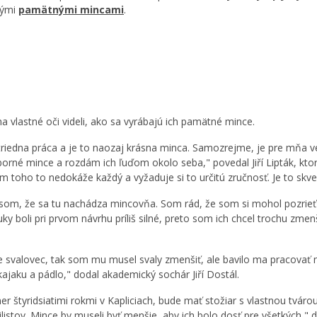
čnými
pamätnými mincami
.
na vlastné oči videli, ako sa vyrábajú ich pamätné mince.
triedna práca a je to naozaj krásna minca. Samozrejme, je pre mňa 
ieborné mince a rozdám ich ľuďom okolo seba," povedal Jiří Lipták, kt
 toho to nedokáže každý a vyžaduje si to určitú zručnosť. Je to skvelá
som, že sa tu nachádza mincovňa. Som rád, že som si mohol pozrieť vý
y boli pri prvom návrhu príliš silné, preto som ich chcel trochu zmenš
je svalovec, tak som mu musel svaly zmenšiť, ale bavilo ma pracovať n
ajaku a pádlo," dodal akademický sochár Jiří Dostál.
kmer štyridsiatimi rokmi v Kapliciach, bude mať stožiar s vlastnou tvá
istov. Mince by museli byť menšie, aby ich bolo dosť pre všetkých," do