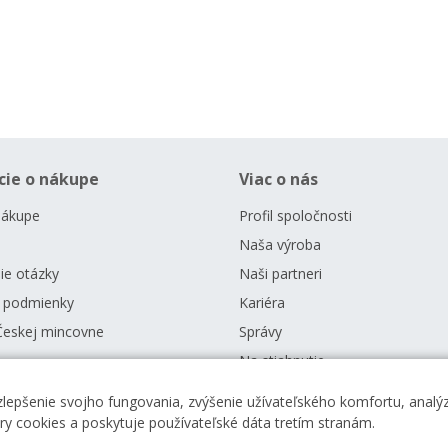
cie o nákupe
Viac o nás
nákupe
Profil spoločnosti
Naša výroba
ie otázky
Naši partneri
 podmienky
Kariéra
Českej mincovne
Správy
Na stiahnutie
zlepšenie svojho fungovania, zvýšenie užívateľského komfortu, analýz
ory cookies a poskytuje používateľské dáta tretím stranám.