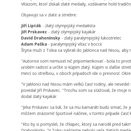
Víťazom, ktorí získali zlaté medaily, vzdávame hold tradi
Objavujú sa v zlate a striebre:
Jiří Lipták
- zlatý olympijský medailista
Jiří Prskavec
- zlatý olympijský kajakár
David Drahonínsky
- zlatý paralympijský lukostrelec
Adam Peška
- paralympijský víťaz v boccii
Štyria muži z Tokia sa vybrali do Jablonca nad Nisou, aby 
"Autorovi som nemusel nič pripomienkovať - bola to prvo
urobím radosť a určite si kúpim zlatý. Kúpim si ďalšie str
mincí so streľbou, v oboch prípadoch ide o presnosť. Okrem
"V Jablonci nad Nisou mám veľkú časť rodiny, ale nevedel 
povedal Jiří Prskavec. "Trochu som sa sťažoval, že moje ruk
dodal zlatý kajakár.
"Jirka Prskavec sa bál, že sa mu kamaráti budú smiať, že 
môžem znázorniť športové náčinie, v tomto prípade časť k
"Kto by si pomyslel, že chlapec, ktorý sa narodil pred ta
Drahonínsky. "V Tokiu našťastie nebolo veľa zlatých medail