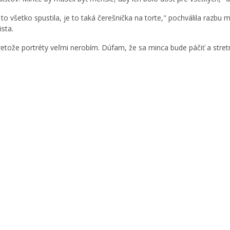
á to všetko spustila, je to taká čerešnička na torte," pochválila ra
ista.
ože portréty veľmi nerobím. Dúfam, že sa minca bude páčiť a stret