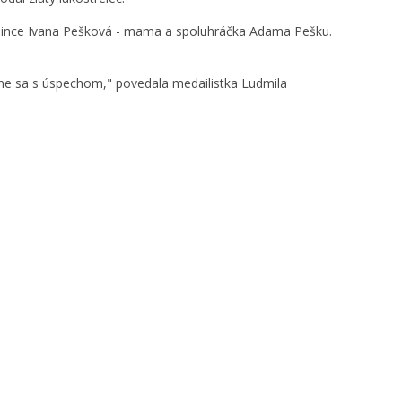
zbu mince Ivana Pešková - mama a spoluhráčka Adama Pešku.
ne sa s úspechom," povedala medailistka Ludmila