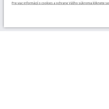
Pre viac informácií o cookies a ochrane Vášho súkromia kliknete s
Sme tradičný český
výrobca a predajca
pamätných mincí a
medailí
Spolupracujú s nami
významní sochári a
výtvarníci
Partneri Českej mincovne