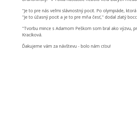
"Je to pre nás veľmi slávnostný pocit. Po olympiáde, ktor
"Je to úžasný pocit a je to pre mňa česť," dodal zlatý bocc
"Tvorbu mince s Adamom Peškom som bral ako výzvu, pret
Kracíková.
Ďakujeme vám za návštevu - bolo nám cťou!