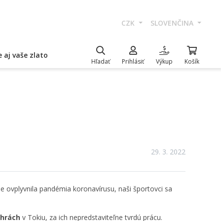
CZK
SLOVENČINA
 aj vaše zlato
Hľadať
Prihlásiť
Výkup
Košík
29. 3. 2022
ne ovplyvnila pandémia koronavírusu, naši športovci sa
 hrách
v Tokiu, za ich nepredstaviteľne tvrdú prácu.