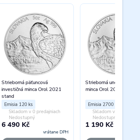
Strieborná päťuncová
Strieborná uncová invest
investičná minca Orol 2021
minca Orol 2021 stand
stand
Emisia 120 ks
Emisia 2700 ks
Skladom v 0 predajniach
Skladom v 0 predajnia
Nedostupný
Nedostupný
6 490 Kč
1 190 Kč
vrátane DPH
vráta