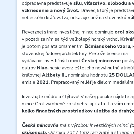
odpradávna predstavuje
silu, víťazstvo, slobodu a 
vzkriesenie a nový život.
Dravec, ktorý je predsta
nebeského kráľovstva, odkazuje tiež na slovenskú
ná
Reverznej strane investičnej mince dominuje
orol ska
v pozadí za ním sa týči veľkolepý horský vrchol
Krivá
je potom posiata ornamentmi
čičmianskeho vzoru,
slovenskej ľudovej architektúry. Pretože licenciu na
vydávanie investičných mincí
Českej mincovne
posky
ostrov
Niue,
nesie averz ešte jeho nevyhnutné atribú
kráľovnej
Alžbety II.,
nominálnu hodnotu
25 DOLLA
emisie
2021.
Prepracovaný reliéf je dielom medailér
Investujte múdro a štýlovo! V našej ponuke nájdete aj 
mince Orol vyrobené zo striebra aj zlata. To vám umo
koľko finančných prostriedkov uložíte do drahý
Česká mincovňa
má s výrobou investičných mincí (tz
skúsenosti.
Od roku 2017 totiž razí zlaté a striebo