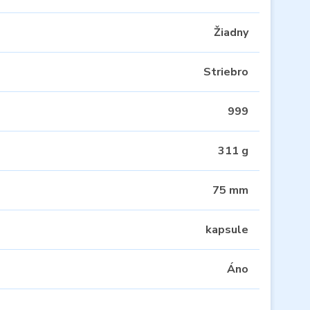
Žiadny
Striebro
999
311 g
75 mm
kapsule
Áno