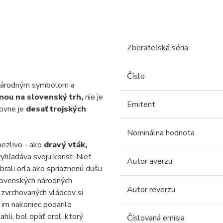
Zberateľská séria
Číslo
 národným symbolom a
nou na slovenský trh,
nie je
Emitent
ovne je
desať trojských
Nominálna hodnota
pezlivo - ako
dravý vták,
vyhľadáva svoju korisť. Niet
Autor averzu
brali orla ako spriaznenú dušu
lovenských národných
Autor reverzu
zvrchovaných vládcov si
 im nakoniec podarilo
hli, bol opäť orol, ktorý
Číslovaná emisia