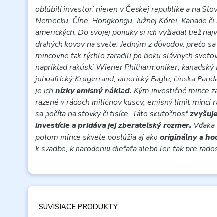
obľúbili investori nielen v Českej republike a na Slo
Nemecku, Číne, Hongkongu, Južnej Kórei, Kanade či
amerických. Do svojej ponuky si ich vyžiadal tiež najv
drahých kovov na svete. Jedným z dôvodov, prečo sa
mincovne tak rýchlo zaradili po boku slávnych sveto
napríklad rakúski Wiener Philharmoniker, kanadský 
juhoafrický Krugerrand, americký Eagle, čínska Pand
je ich
nízky emisný náklad.
Kým investičné mince z
razené v rádoch miliónov kusov, emisný limit mincí 
sa počíta na stovky či tisíce. Táto skutočnosť
zvyšuje
investície a pridáva jej zberateľský rozmer.
Vďaka
potom mince skvele poslúžia aj ako
originálny a h
k svadbe, k narodeniu dieťaťa alebo len tak pre rados
SÚVISIACE PRODUKTY