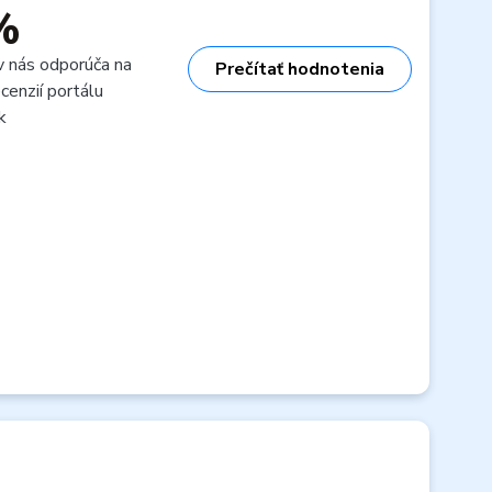
%
v nás odporúča na
Prečítať hodnotenia
cenzií portálu
k