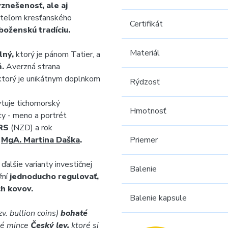
vznešenosť, ale aj
viteľom kresťanského
Certifikát
boženskú tradíciu.
Materiál
lný,
ktorý je pánom Tatier, a
ň.
Averzná strana
ktorý je unikátnym doplnkom
Rýdzosť
tuje tichomorský
Hmotnosť
ty - meno a portrét
RS
(NZD) a rok
a
MgA. Martina Daška
.
Priemer
ďalšie varianty investičnej
Balenie
žní
jednoducho regulovať,
ch kovov.
Balenie kapsule
v. bullion coins)
bohaté
rné mince
Český lev,
ktoré si