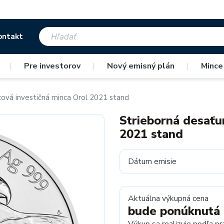
ontakt
|
Pre investorov
|
Nový emisný plán
|
Mince
cová investičná minca Orol 2021 stand
Strieborná desaťu
2021 stand
Dátum emisie
Aktuálna výkupná cena
bude ponúknutá