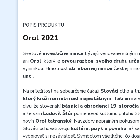
POPIS PRODUKTU
Orol 2021
Svetové
investičné mince
bývajú venované silným
ani
Orol,
ktorý je
prvou razbou svojho druhu urče
výnimkou. Hmotnosť
striebornej mince
Českej minc
uncí.
Na príležitosť na sebaurčenie čakali
Slováci
dlho a tr
ktorý krúži na nebi nad majestátnymi Tatrami
a 
divu, že slovenskí
básnici a obrodenci 19. storočia
a že sám
Ľudovít Štúr
pomenoval kultúrnu prílohu S
novín
Orol tatranský.
Navzdory neprajným pokusom 
Slováci uchovali svoju
kultúru, jazyk a povahu,
až sa
vybojovať si nezávislosť. Symbolom všetkého, čo dosia