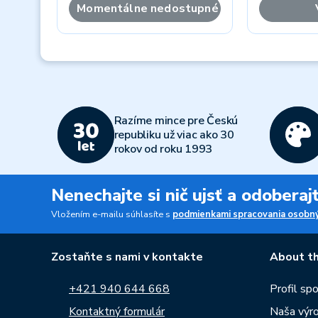
Momentálne nedostupné
Previous
Razíme mince pre Českú
republiku už viac ako 30
rokov od roku 1993
Nenechajte si nič ujsť a odobera
Vložením e-mailu súhlasíte s
podmienkami spracovania osobný
Zostaňte s nami v kontakte
About th
+421 940 644 668
Profil sp
Kontaktný formulár
Naša výr