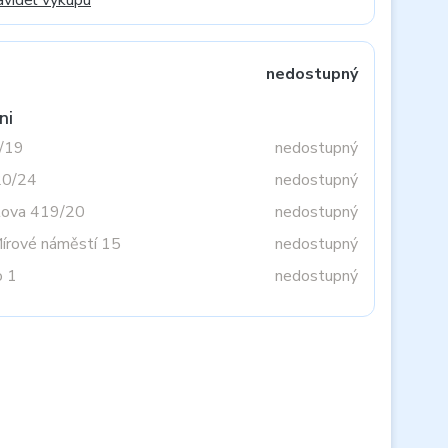
avidel výkupu
nedostupný
ni
3/19
nedostupný
20/24
nedostupný
tova 419/20
nedostupný
Mírové náměstí 15
nedostupný
o 1
nedostupný