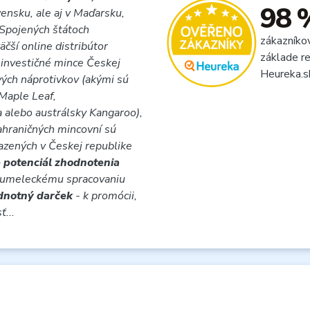
98 
vensku, ale aj v Maďarsku,
 Spojených štátoch
zákazníko
äčší online distribútor
základe re
 investičné mince Českej
Heureka.s
vých náprotivkov (akými sú
Maple Leaf,
a alebo austrálsky Kangaroo),
ahraničných mincovní sú
razených v Českej republike
 potenciál zhodnotenia
 umeleckému spracovaniu
odnotný darček
- k promócii,
ť...