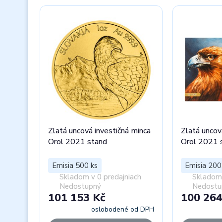
Zlatá uncová investičná minca
Zlatá uncov
Orol 2021 stand
Orol 2021 s
Emisia 500 ks
Emisia 200
Skladom v 0 predajniach
Skladom 
Nedostupný
Nedostu
101 153 Kč
100 264
oslobodené od DPH