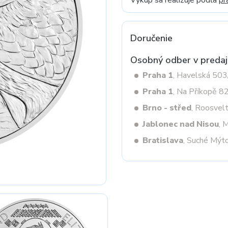
Výkup sa realizuje podľa
pr
Doručenie
Next
Osobný odber v predaj
Praha 1
, Havelská 50
Praha 1
, Na Příkopě 8
Brno - střed
, Roosvel
Jablonec nad Nisou
, 
Bratislava
, Suché Mýt