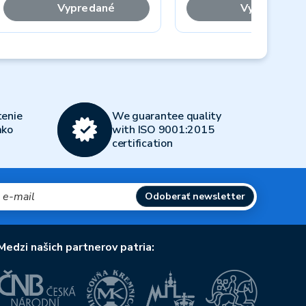
Vypredané
Vypredané
Next
enie
We guarantee quality
ako
with ISO 9001:2015
certification
Odoberať newsletter
Medzi našich partnerov patria: