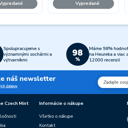
Vypredané
Vypredané
Spolupracujeme s
Máme 98% hodnot
významnými sochármi a
na Heureka a viac 
výtvarníkmi
12000 recenzií
jte náš newsletter
ch údajov
e Czech Mint
Informácie o nákupe
oločnosti
Všetko o nákupe
oba
Kontakt