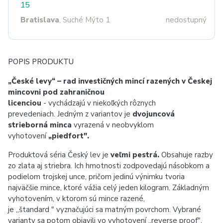
15
Bratislava
, Suché Mýto 1
nedostupný
POPIS PRODUKTU
„České levy“ –
rad
investičných mincí razených v Českej
mincovni pod zahraničnou
licenciou
- vychádzajú v niekoľkých rôznych
prevedeniach. Jedným z variantov je
dvojuncová
strieborná minca
vyrazená v neobvyklom
vyhotovení
„piedfort".
Produktová séria Český lev je
veľmi pestrá.
Obsahuje razby
zo zlata aj striebra. Ich hmotnosti zodpovedajú násobkom a
podielom trojskej unce, pričom jedinú výnimku tvoria
najväčšie mince, ktoré vážia celý jeden kilogram. Základným
vyhotovením, v ktorom sú mince razené,
je „štandard " vyznačujúci sa matným povrchom. Vybrané
varianty sa potom objavili vo vyhotovení „reverse proof",