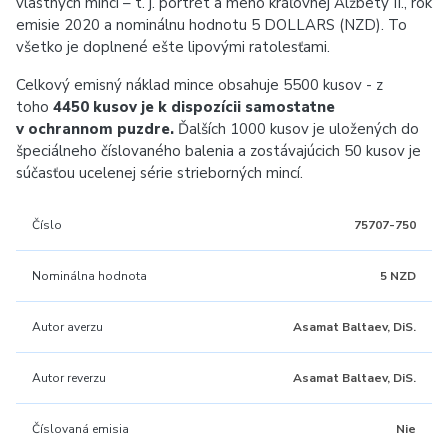
vlastných mincí – t. j. portrét a meno kráľovnej Alžbety II., rok
emisie 2020 a nominálnu hodnotu 5 DOLLARS (NZD). To
všetko je doplnené ešte lipovými ratolesťami.
Celkový emisný náklad mince obsahuje 5500 kusov - z
toho
4450 kusov je k dispozícii samostatne
v ochrannom puzdre.
Ďalších 1000 kusov je uložených do
špeciálneho číslovaného balenia a zostávajúcich 50 kusov je
súčasťou ucelenej série strieborných mincí.
Číslo
75707-750
Nominálna hodnota
5 NZD
Autor averzu
Asamat Baltaev, DiS.
Autor reverzu
Asamat Baltaev, DiS.
Číslovaná emisia
Nie