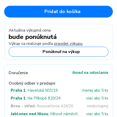
Pridať do košíka
Aktuálna výkupná cena
bude ponúknutá
Výkup sa realizuje podľa
pravidel výkupu
Ponúknuť na výkup
Doručenie
ihneď na odoslanie
Osobný odber v predajni
Praha 1
, Havelská 503/19
menej ako 5 ks
Praha 1
, Na Příkopě 820/24
viac ako 5 ks
Brno - střed
, Roosveltova 419/20
nedostupný
Jablonec nad Nisou
, Mírové náměstí
viac ako 5 ks