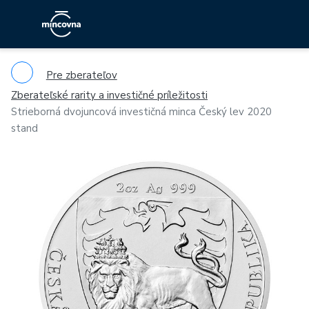
Pre zberateľov
Zberateľské rarity a investičné príležitosti
Strieborná dvojuncová investičná minca Český lev 2020
stand
Previous
Ne