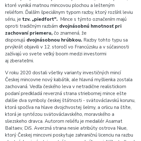
ktoré vyniká matnou mincovou plochou a lešteným
reliéfom. Ďalším špeciálnym typom razby, ktorý rozšíril leviu
sériu, je
tzv. „piedfort".
Mince s týmto označením majú
oproti tradičným razbám
dvojnásobnú hmotnosť pri
zachovaní priemeru,
čo znamená, že
disponujú
dvojnásobnou hrúbkou.
Razby tohto typu sa
prvýkrát objavili v 12. storočí vo Francúzsku a v súčasnosti
zažívajú vo svete veľký boom medzi investormi
aj zberateľmi.
V roku 2020 dostali všetky varianty investičných mincí
Českej mincovne nový kabátik, ale hlavná myšlienka zostala
zachovaná. Vedľa českého leva v netradične realistickom
podaní predkladá reverzná strana striebornej mince ešte
ďalšie dva symboly českej štátnosti - svätováclavskú korunu,
ktorá spočíva na hlave dvojchvostej šelmy, a orlicu na štíte,
ktorá je syntézou svätováclavského, moravského a
sliezskeho dravca. Autorom reliéfu je medailér Asamat
Baltaev, DiS. Averzná strana nesie atribúty ostrova Niue,
ktorý Českej mincovni poskytuje zahraničnú licenciu na razbu