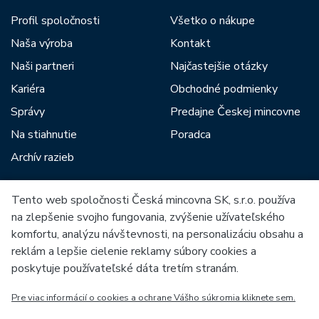
Profil spoločnosti
Všetko o nákupe
Naša výroba
Kontakt
Naši partneri
Najčastejšie otázky
Kariéra
Obchodné podmienky
Správy
Predajne Českej mincovne
Na stiahnutie
Poradca
Archív razieb
Tento web spoločnosti Česká mincovna SK, s.r.o. používa
Medzi našich partnerov patria:
na zlepšenie svojho fungovania, zvýšenie užívateľského
komfortu, analýzu návštevnosti, na personalizáciu obsahu a
reklám a lepšie cielenie reklamy súbory cookies a
poskytuje používateľské dáta tretím stranám.
Pre viac informácií o cookies a ochrane Vášho súkromia kliknete sem.
Európska únia
Európsky fond pre regionálny rozvoj