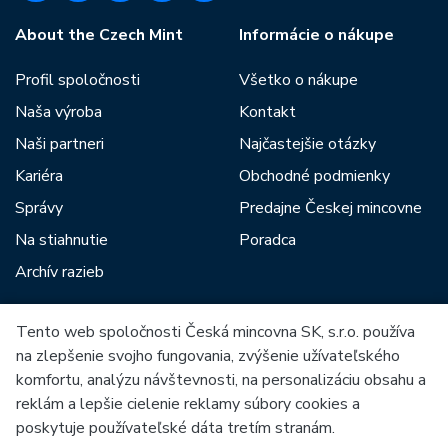
About the Czech Mint
Informácie o nákupe
Profil spoločnosti
Všetko o nákupe
Naša výroba
Kontakt
Naši partneri
Najčastejšie otázky
Kariéra
Obchodné podmienky
Správy
Predajne Českej mincovne
Na stiahnutie
Poradca
Archív razieb
Tento web spoločnosti Česká mincovna SK, s.r.o. používa
Medzi našich partnerov patria:
na zlepšenie svojho fungovania, zvýšenie užívateľského
komfortu, analýzu návštevnosti, na personalizáciu obsahu a
reklám a lepšie cielenie reklamy súbory cookies a
poskytuje používateľské dáta tretím stranám.