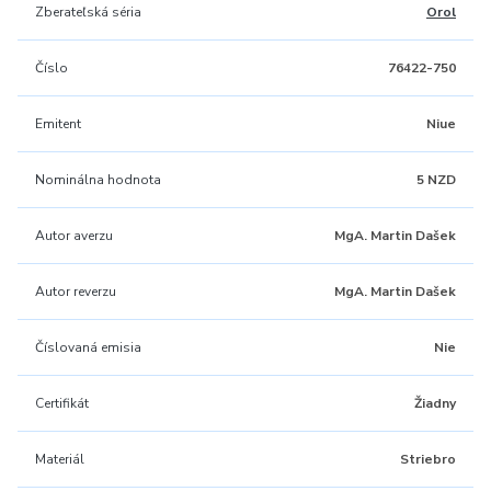
Zberateľská séria
Orol
Číslo
76422-750
Emitent
Niue
Nominálna hodnota
5 NZD
Autor averzu
MgA. Martin Dašek
Autor reverzu
MgA. Martin Dašek
Číslovaná emisia
Nie
Certifikát
Žiadny
Materiál
Striebro