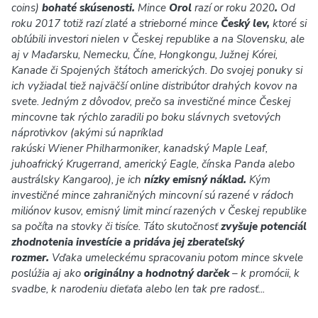
coins)
bohaté skúsenosti.
Mince
Orol
razí or roku 2020
.
Od
roku 2017 totiž razí zlaté a strieborné mince
Český lev,
ktoré si
obľúbili investori nielen v Českej republike a na Slovensku, ale
aj v Maďarsku, Nemecku, Číne, Hongkongu, Južnej Kórei,
Kanade či Spojených štátoch amerických. Do svojej ponuky si
ich vyžiadal tiež najväčší online distribútor drahých kovov na
svete. Jedným z dôvodov, prečo sa investičné mince Českej
mincovne tak rýchlo zaradili po boku slávnych svetových
náprotivkov (akými sú napríklad
rakúski Wiener Philharmoniker, kanadský Maple Leaf,
juhoafrický Krugerrand, americký Eagle, čínska Panda alebo
austrálsky Kangaroo), je ich
nízky emisný náklad.
Kým
investičné mince zahraničných mincovní sú razené v rádoch
miliónov kusov, emisný limit mincí razených v Českej republike
sa počíta na stovky či tisíce. Táto skutočnosť
zvyšuje potenciál
zhodnotenia investície a pridáva jej zberateľský
rozmer.
Vďaka umeleckému spracovaniu potom mince skvele
poslúžia aj ako
originálny a hodnotný darček
– k promócii, k
svadbe, k narodeniu dieťaťa alebo len tak pre radosť...