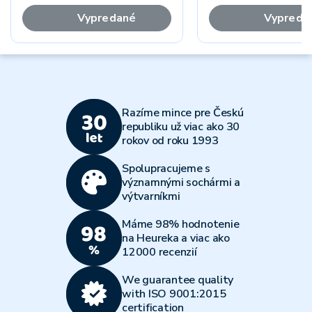
Vypredané
Vypreda
Razíme mince pre Českú
republiku už viac ako 30
rokov od roku 1993
Spolupracujeme s
významnými sochármi a
výtvarníkmi
Máme 98% hodnotenie
na Heureka a viac ako
12000 recenzií
We guarantee quality
with ISO 9001:2015
certification