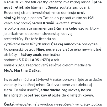
V roku
2023
dostali všetky varianty investičnej mince
úplne
nový reliéf
, ale hlavná myšlienka zostala zachovaná.
Reverznej strane investičnej mince dominuje
orol
skalný,
ktorý je pánom Tatier, a v pozadí za ním sa týči
veľkolepý horský vrchol
Kriváň.
Averzná strana
je potom posiata ornamentmi
čičmianskeho vzoru,
ktorý
je unikátnym doplnkom slovenskej ľudovej
architektúry. Pretože licenciu na
vydávanie investičných mincí
Českej mincovne
poskytuje
tichomorský ostrov
Niue,
nesie averz ešte jeho nevyhnutné
atribúty –
štátny znak,
nominálnu
hodnotu
5 DOLLARS
(NZD) a rok
emisie
2023.
Prepracovaný reliéf je dielom medailéra
MgA. Martina Daška
.
Investujte múdro a štýlovo! V našej ponuke nájdete aj ďalšie
varianty investičnej mince Orol vyrobené zo striebra aj
zlata. To vám umožní
jednoducho regulovať, koľko
finančných prostriedkov uložíte do drahých kovov.
Česká mincovňa
má s výrobou investičných mincí (tzv. bullion