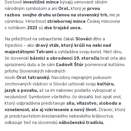
Svetové
investičné mince
bývajú venované silným
národným symbolom a ani
Orol,
ktorý je
prvou
razbou svojho druhu určenou na slovenský trh,
nie je
výnimkou. Hmotnosť
striebornej mince
Českej mincovne
s ročníkom
2023
sú
dve trojské unce.
Na príležitosť na sebaurčenie čakali
Slováci
dlho a
trpezlivo – ako
dravý vták, ktorý krúži na nebi nad
majestátnymi Tatrami
a vyhľadáva svoju korisť. Niet divu,
že slovenskí
básnici a obrodenci 19. storočia
brali orla ako
spriaznenú dušu a že sám
Ľudovít Štúr
pomenoval kultúrnu
prílohu Slovenských národných
novín
Orol tatranský.
Navzdory neprajným pokusom
zvrchovaných vládcov si Slováci uchovali svoju
kultúru,
jazyk a povahu,
až sa im nakoniec podarilo vybojovať si
nezávislosť. Symbolom všetkého, čo dosiahli, bol opäť orol,
ktorý odpradávna predstavuje
silu, víťazstvo, slobodu a
vznešenosť, ale aj vzkriesenie a nový život.
Dravec, ktorý
je predstaviteľom kresťanského nebeského kráľovstva,
odkazuje tiež na slovenskú
náboženskú tradíciu.