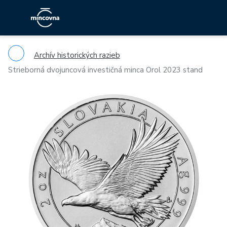
Archív historických razieb
Strieborná dvojuncová investičná minca Orol 2023 stand
Previous
Ne