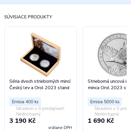
SÚVISIACE PRODUKTY
Séria dvoch strieborných mincí
Strieborná uncová in
Český lev a Orol 2023 stand
minca Orol 2023 sta
Emisia 400 ks
Emisia 5000 ks
Skladom v 0 predajniach
Skladom v 0 preda
Nedostupný
Nedostupný
3 190 Kč
1 690 Kč
vrátane DPH
vr