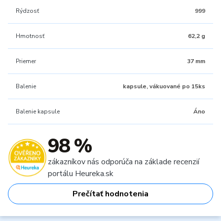
Rýdzosť
999
Hmotnosť
62,2 g
Priemer
37 mm
Balenie
kapsule, vákuované po 15ks
Balenie kapsule
Áno
98 %
zákazníkov nás odporúča na základe recenzií
portálu Heureka.sk
Prečítať hodnotenia