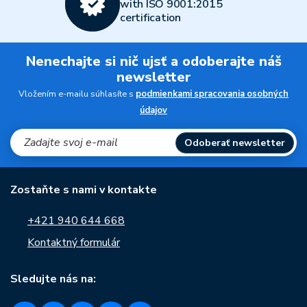
with ISO 9001:2015
certification
Nenechajte si nič ujsť a odoberajte náš
newsletter
Vložením e-mailu súhlasíte s
podmienkami spracovania osobných
údajov
Odoberať newsletter
Zostaňte s nami v kontakte
+421 940 644 668
Kontaktný formulár
Sledujte nás na: