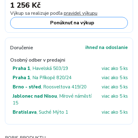
1 256 Kč
Výkup sa realizuje podľa
pravidel výkupu
Ponúknuť na výkup
Doručenie
ihneď na odoslanie
Osobný odber v predajni
Praha 1
, Havelská 503/19
viac ako 5 ks
Praha 1
, Na Příkopě 820/24
viac ako 5 ks
Brno - střed
, Roosveltova 419/20
viac ako 5 ks
Jablonec nad Nisou
, Mírové náměstí
viac ako 5 ks
15
Bratislava
, Suché Mýto 1
viac ako 5 ks