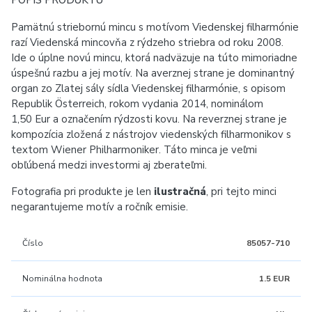
POPIS PRODUKTU
Pamätnú striebornú mincu s motívom Viedenskej filharmónie
razí Viedenská mincovňa z rýdzeho striebra od roku 2008.
Ide o úplne novú mincu, ktorá nadväzuje na túto mimoriadne
úspešnú razbu a jej motív. Na averznej strane je dominantný
organ zo Zlatej sály sídla Viedenskej filharmónie, s opisom
Republik Österreich, rokom vydania 2014, nominálom
1,50 Eur a označením rýdzosti kovu. Na reverznej strane je
kompozícia zložená z nástrojov viedenských filharmonikov s
textom Wiener Philharmoniker. Táto minca je veľmi
obľúbená medzi investormi aj zberateľmi.
Fotografia pri produkte je len
ilustračná
, pri tejto minci
negarantujeme motív a ročník emisie.
Číslo
85057-710
Nominálna hodnota
1.5 EUR