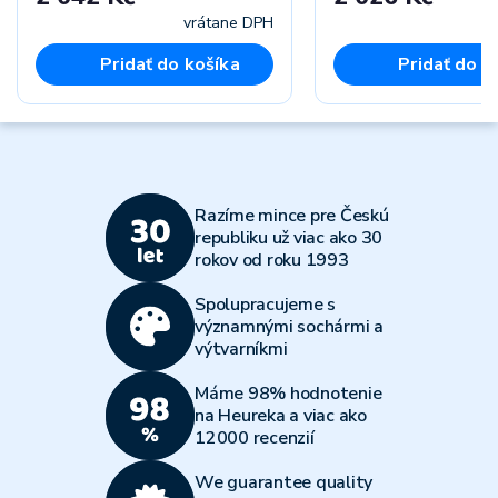
vrátane DPH
vr
Pridať do košíka
Pridať do k
Razíme mince pre Českú
republiku už viac ako 30
rokov od roku 1993
Spolupracujeme s
významnými sochármi a
výtvarníkmi
Máme 98% hodnotenie
na Heureka a viac ako
12000 recenzií
We guarantee quality