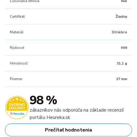
Číslovaná emisia
Nie
Certifikát
Žiadny
Materiál
Striebro
Rýdzosť
999
Hmotnosť
31,1 g
Priemer
37 mm
98 %
zákazníkov nás odporúča na základe recenzií
portálu Heureka.sk
Prečítať hodnotenia