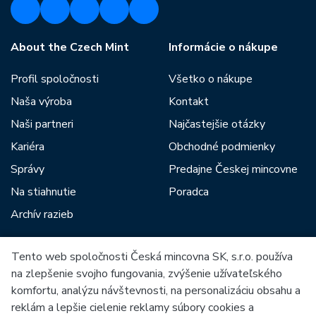
About the Czech Mint
Informácie o nákupe
Profil spoločnosti
Všetko o nákupe
Naša výroba
Kontakt
Naši partneri
Najčastejšie otázky
Kariéra
Obchodné podmienky
Správy
Predajne Českej mincovne
Na stiahnutie
Poradca
Archív razieb
Tento web spoločnosti Česká mincovna SK, s.r.o. používa
Medzi našich partnerov patria:
na zlepšenie svojho fungovania, zvýšenie užívateľského
komfortu, analýzu návštevnosti, na personalizáciu obsahu a
reklám a lepšie cielenie reklamy súbory cookies a