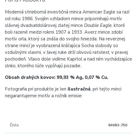
POPIS PRODUKTU
Moderná strieborná investičná minca American Eagle sa razí
od roku 1986. Svojím vzhľadom mince pripomínajú motív
slávnej dvadsaťdolárovej zlatej mince
Double Eagle
, ktoré
boli razené medzi rokmi 1907 a 1933. Averz mince zdobí
motív orla, ktorý sa znáša do svojho hniezda. Na reverznej
strane mincí je vyobrazená kráčajúca Socha slobody so
vzdušnými vlasmi, v ľavej ruke drží olivovú ratolesť, v pravej
pochodeň. Vľavo dole vidíme Kapitol a nad ním vychádzajúce
slnko, ktorého lúče vypĺňajú pozadie.
Obsah drahých kovov: 99,93 % Ag, 0,07 % Cu.
Fotografia pri produkte je len
ilustračná
, pri tejto minci
negarantujeme motív a ročník emisie.
Číslo
84083-750