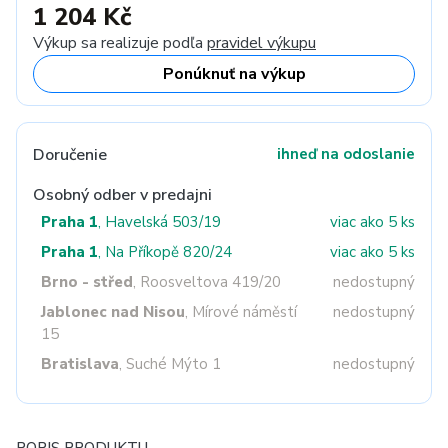
1 204 Kč
Výkup sa realizuje podľa
pravidel výkupu
Ponúknuť na výkup
Doručenie
ihneď na odoslanie
Osobný odber v predajni
Praha 1
, Havelská 503/19
viac ako 5 ks
Praha 1
, Na Příkopě 820/24
viac ako 5 ks
Brno - střed
, Roosveltova 419/20
nedostupný
Jablonec nad Nisou
, Mírové náměstí
nedostupný
15
Bratislava
, Suché Mýto 1
nedostupný