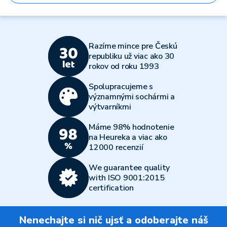
Razíme mince pre Českú
republiku už viac ako 30
rokov od roku 1993
Spolupracujeme s
významnými sochármi a
výtvarníkmi
Máme 98% hodnotenie
na Heureka a viac ako
12000 recenzií
We guarantee quality
with ISO 9001:2015
certification
Nenechajte si nič ujsť a odoberajte náš