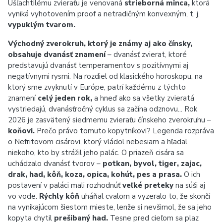
Ušľachtilému zvieraťu je venovaná
strieborná minca,
ktorá
vyniká vyhotovením proof a netradičným konvexným, t. j.
vypuklým tvarom.
Východný zverokruh, ktorý je známy aj ako čínsky,
obsahuje dvanásť znamení
– dvanásť zvierat, ktoré
predstavujú dvanásť temperamentov s pozitívnymi aj
negatívnymi rysmi. Na rozdiel od klasického horoskopu, na
ktorý sme zvyknutí v Európe, patrí každému z týchto
znamení
celý jeden rok,
a hneď ako sa všetky zvieratá
vystriedajú, dvanásťročný cyklus sa začína odznovu... Rok
2026 je zasvätený siedmemu zvieraťu čínskeho zverokruhu –
koňovi.
Prečo právo tomuto kopytníkovi? Legenda rozpráva
o Nefritovom cisárovi, ktorý vládol nebesiam a hľadal
niekoho, kto by strážil jeho palác. O priazeň cisára sa
uchádzalo dvanásť tvorov –
potkan, byvol, tiger, zajac,
drak, had, kôň, koza, opica, kohút, pes a prasa.
O ich
postavení v paláci mali rozhodnúť
veľké preteky
na súši aj
vo vode.
Rýchly kôň
uháňal cvalom a vyzeralo to, že skončí
na vynikajúcom šiestom mieste, lenže si nevšimol, že sa jeho
kopyta chytil
prešibaný had.
Tesne pred cieľom sa plaz