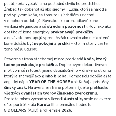
pustil, koňa vyplašil a na poslednú chvíľu ho predstihol.
Žrebec tak dobehol až ako siedmy… Ľudia, ktorí sa narodia
pod vplyvom koňa, sa tomuto ušľachtilému zvieraťu
v mnohom podobajú. Rovnako ako prehliadkové kone
vynikajú eleganciou a sú
stredom pozornosti.
Rovnako ako
dostihové kone energicky
prekonávajú prekážky
a nezávisle postupujú vpred. Avšak rovnako ako neskrotené
kone dokážu byť
nepokojní a prchkí
– kto im stojí v ceste,
toho môžu udupať…
Reverzná strana striebornej mince predkladá
koňa, ktorý
ladne preskakuje prekážku.
Doplnkovým dekoratívnym
motívom sú ratolesti jinanu dvojlaločného – čínskeho stromu,
ktorý je známejší ako
ginko biloba.
Kompozíciu dopĺňa ešte
anglický nápis
YEAR OF THE HORSE
(rok Koňa) a príslušný
čínsky znak.
Na averznej strane potom nájdete prehliadku
všetkých
dvanástich tvorov čínskeho zverokruhu.
Pretože minca vychádza v licencii
Austrálie,
nesie na averze
ešte portrét kráľa
Karola III.,
nominálnu hodnotu
5 DOLLARS
(AUD) a rok emisie
2026.