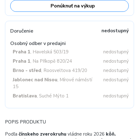
Ponúknuť na výkup
Doručenie
nedostupný
Osobný odber v predajni
Praha 1
, Havelská 503/19
nedostupný
Praha 1
, Na Příkopě 820/24
nedostupný
Brno - střed
, Roosveltova 419/20
nedostupný
Jablonec nad Nisou
, Mírové náměstí
nedostupný
15
Bratislava
, Suché Mýto 1
nedostupný
POPIS PRODUKTU
Podľa
čínskeho zverokruhu
vládne roku 2026
kôň.