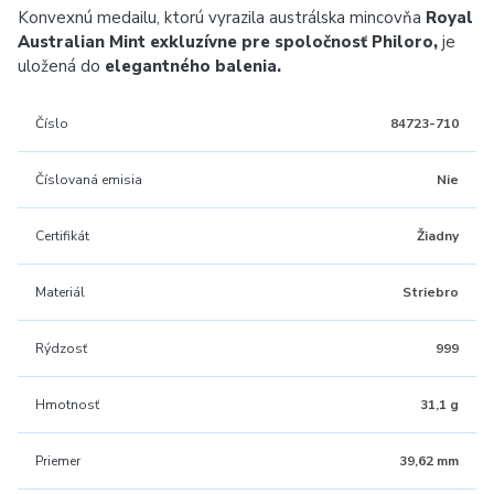
Konvexnú medailu, ktorú vyrazila austrálska mincovňa
Royal
Australian Mint exkluzívne pre spoločnosť Philoro,
je
uložená do
elegantného balenia.
Číslo
84723-710
Číslovaná emisia
Nie
Certifikát
Žiadny
Materiál
Striebro
Rýdzosť
999
Hmotnosť
31,1 g
Priemer
39,62 mm