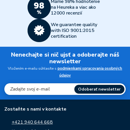
Máme 98% hodnotenie
na Heureka a viac ako
12000 recenzií
We guarantee quality
with ISO 9001:2015
certification
Nenechajte si nič ujsť a odoberajte náš
newsletter
Vložením e-mailu súhlasíte s
podmienkami spracovania osobných
údajov
Odoberať newsletter
Zostaňte s nami v kontakte
+421 940 644 668