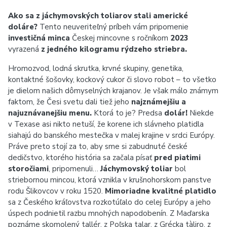
Ako sa z jáchymovských toliarov stali americké
doláre?
Tento neuveriteľný príbeh vám pripomenie
investičná minca
Českej mincovne s ročníkom
2023
vyrazená
z jedného kilogramu rýdzeho striebra.
Hromozvod, lodná skrutka, krvné skupiny, genetika,
kontaktné šošovky, kockový cukor či slovo robot – to všetko
je dielom našich dômyselných krajanov. Je však málo známym
faktom, že Česi svetu dali tiež jeho
najznámejšiu a
najuznávanejšiu menu.
Ktorá to je? Predsa
dolár!
Niekde
v Texase asi nikto netuší, že korene ich slávneho platidla
siahajú do banského mestečka v malej krajine v srdci Európy.
Práve preto stojí za to, aby sme si zabudnuté české
dedičstvo, ktorého história sa začala písať
pred piatimi
storočiami
, pripomenuli…
Jáchymovský toliar
bol
striebornou mincou, ktorá vznikla v krušnohorskom panstve
rodu Šlikovcov v roku 1520.
Mimoriadne kvalitné platidlo
sa z Českého kráľovstva rozkotúľalo do celej Európy a jeho
úspech podnietil razbu mnohých napodobenín. Z Maďarska
poznáme skomolený tallér, z Poľska talar, z Grécka tàliro, z