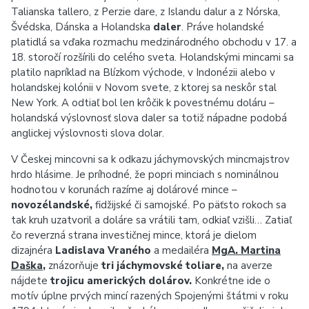
Talianska tallero, z Perzie dare, z Islandu dalur a z Nórska,
Švédska, Dánska a Holandska
daler
. Práve holandské
platidlá sa vďaka rozmachu medzinárodného obchodu v 17. a
18. storočí rozšírili do celého sveta. Holandskými mincami sa
platilo napríklad na Blízkom východe, v Indonézii alebo v
holandskej kolónii v Novom svete, z ktorej sa neskôr stal
New York. A odtiaľ bol len krôčik k povestnému doláru –
holandská výslovnosť slova daler sa totiž nápadne podobá
anglickej výslovnosti slova dolar.
V Českej mincovni sa k odkazu jáchymovských mincmajstrov
hrdo hlásime. Je príhodné, že popri minciach s nominálnou
hodnotou v korunách razíme aj dolárové mince –
novozélandské,
fidžijské či samojské. Po päťsto rokoch sa
tak kruh uzatvoril a doláre sa vrátili tam, odkiaľ vzišli… Zatiaľ
čo reverzná strana investičnej mince, ktorá je dielom
dizajnéra
Ladislava Vraného
a medailéra
MgA. Martina
Daška
,
znázorňuje
tri jáchymovské toliare,
na averze
nájdete
trojicu amerických dolárov.
Konkrétne ide o
motív úplne prvých mincí razených Spojenými štátmi v roku