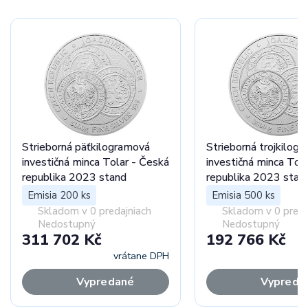
Strieborná päťkilogramová
Strieborná trojkilog
investičná minca Tolar - Česká
investičná minca Tol
republika 2023 stand
republika 2023 stan
Emisia 200 ks
Emisia 500 ks
Skladom v 0 predajniach
Skladom v 0 preda
Nedostupný
Nedostupný
311 702 Kč
192 766 Kč
vrátane DPH
vr
Vypredané
Vypreda