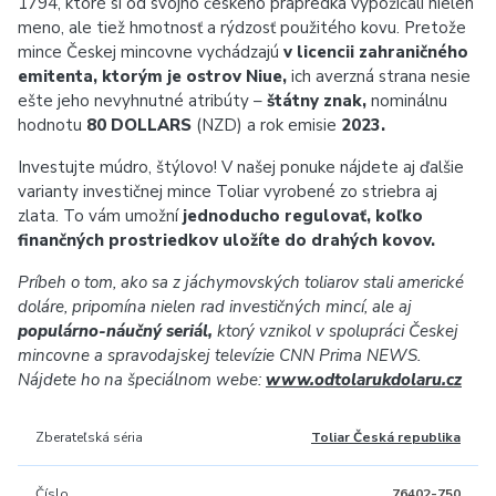
1794, ktoré si od svojho českého prapredka vypožičali nielen
meno, ale tiež hmotnosť a rýdzosť použitého kovu. Pretože
mince Českej mincovne vychádzajú
v licencii zahraničného
emitenta, ktorým je ostrov Niue,
ich averzná strana nesie
ešte jeho nevyhnutné atribúty –
štátny znak,
nominálnu
hodnotu
80 DOLLARS
(NZD) a rok emisie
2023.
Investujte múdro, štýlovo
!
V našej ponuke nájdete aj ďalšie
varianty investičnej mince Toliar vyrobené zo striebra aj
zlata. To vám umožní
jednoducho regulovať, koľko
finančných prostriedkov uložíte do drahých kovov.
Príbeh o tom, ako sa z jáchymovských toliarov stali americké
doláre, pripomína nielen rad investičných mincí, ale aj
populárno-náučný seriál,
ktorý vznikol v spolupráci Českej
mincovne a spravodajskej televízie CNN Prima NEWS.
Nájdete ho na špeciálnom webe:
www.odtolarukdolaru.cz
Zberateľská séria
Toliar Česká republika
Číslo
76402-750