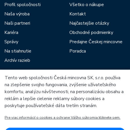
Profil spoločnosti
Všetko o nákupe
Naša výroba
Kontakt
Naši partneri
Najčastejšie otázky
Kariéra
Obchodné podmienky
Správy
Predajne Českej mincovne
Na stiahnutie
Poradca
Archív razieb
Tento web spoločnosti Česká mincovna SK, s.r.o. používa
Medzi našich partnerov patria:
na zlepšenie svojho fungovania, zvýšenie užívateľského
komfortu, analýzu návštevnosti, na personalizáciu obsahu a
reklám a lepšie cielenie reklamy súbory cookies a
poskytuje používateľské dáta tretím stranám.
Pre viac informácií o cookies a ochrane Vášho súkromia kliknete sem.
Európska únia
Európsky fond pre regionálny rozvoj
OP Podnikanie a inovácie pre konkurencieschopnosť