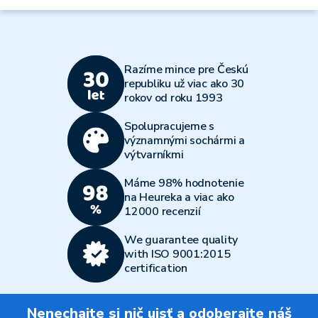
Razíme mince pre Českú
republiku už viac ako 30
rokov od roku 1993
Spolupracujeme s
významnými sochármi a
výtvarníkmi
Máme 98% hodnotenie
na Heureka a viac ako
12000 recenzií
We guarantee quality
with ISO 9001:2015
certification
Nenechajte si nič ujsť a odoberajte náš