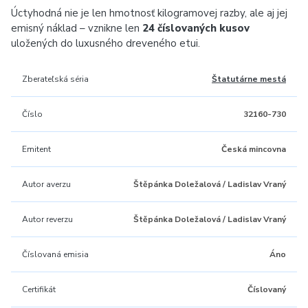
Úctyhodná nie je len hmotnosť kilogramovej razby, ale aj jej
emisný náklad – vznikne len
24 číslovaných kusov
uložených do luxusného dreveného etui.
Zberateľská séria
Štatutárne mestá
Číslo
32160-730
Emitent
Česká mincovna
Autor averzu
Štěpánka Doležalová / Ladislav Vraný
Autor reverzu
Štěpánka Doležalová / Ladislav Vraný
Číslovaná emisia
Áno
Certifikát
Číslovaný