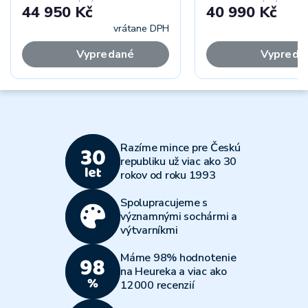
44 950 Kč
40 990 Kč
vrátane DPH
vr
Vypredané
Vypreda
Razíme mince pre Českú
republiku už viac ako 30
rokov od roku 1993
Spolupracujeme s
významnými sochármi a
výtvarníkmi
Máme 98% hodnotenie
na Heureka a viac ako
12000 recenzií