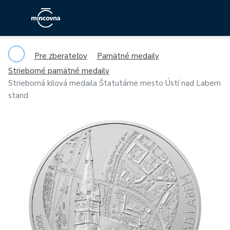
Pre zberateľov
Pamätné medaily
Strieborné pamätné medaily
Strieborná kilová medaila Štatutárne mesto Ústí nad Labem
stand
Previous
Ne