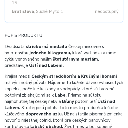
15
Bratislava
, Suché Mýto 1
nedostupný
POPIS PRODUKTU
Dvadsiata
strieborná medaila
Českej mincovne s
hmotnosťou
jedného kilogramu,
ktorá vychádza v rámci
cyklu venovaného našim
štatutárnym mestám,
predstavuje
Ústí nad Labem.
Krajina medzi
Českým stredohorím a Krušnými horami
má výnimočný pôvab. Nájdeme tu kužele dávno vyhasnutých
sopiek aj početné kaskády a vodopády, ktoré sú tvorené
potokmi zbiehajúcimi sa k
Labe.
Priamo na sútoku
najmohutnejšej českej rieky a
Bíliny
potom leží
Ústí nad
Labem.
Strategická poloha toto mesto predurčila k úlohe
kľúčového
dopravného uzlu.
Už najstaršia písomná zmienka
hovorí o miestnej colnici, ktorá pre českých panovníkov
kontrolovala
labský obchod.
Život mesta bol spojený