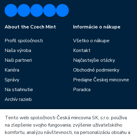
About the Czech Mint
Informácie o nákupe
Profil spoločnosti
Všetko o nákupe
Naša výroba
Kontakt
Naši partneri
Najčastejšie otázky
Kariéra
Obchodné podmienky
Správy
Predajne Českej mincovne
Na stiahnutie
Poradca
Archív razieb
Tento web spoločnosti Česká mincovna SK, s.r.o. používa
Medzi našich partnerov patria:
na zlepšenie svojho fungovania, zvýšenie užívateľského
komfortu, analýzu návštevnosti, na personalizáciu obsahu a