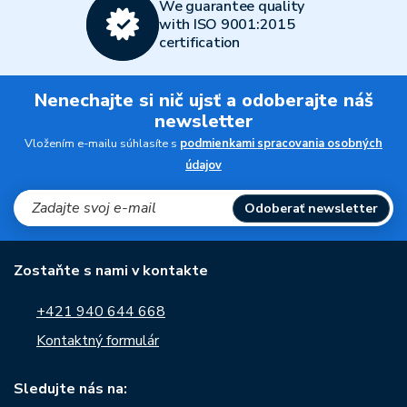
We guarantee quality
with ISO 9001:2015
certification
Nenechajte si nič ujsť a odoberajte náš
newsletter
Vložením e-mailu súhlasíte s
podmienkami spracovania osobných
údajov
Odoberať newsletter
Zostaňte s nami v kontakte
+421 940 644 668
Kontaktný formulár
Sledujte nás na: