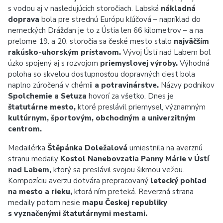
s vodou aj v nasledujúcich storočiach. Labská
nákladná
doprava
bola pre strednú Európu kľúčová – napríklad do
nemeckých Drážďan je to z Ústia len 66 kilometrov – a na
prelome 19. a 20. storočia sa české mesto stalo
najväčším
rakúsko-‍uhorským prístavom.
Vývoj Ústí nad Labem bol
úzko spojený aj s rozvojom
priemyslovej výroby.
Výhodná
poloha so skvelou dostupnosťou dopravných ciest bola
naplno zúročená v chémii
a potravinárstve.
Názvy podnikov
Spolchemie a Setuza
hovorí za všetko. Dnes je
štatutárne mesto,
ktoré preslávil priemysel, významným
kultúrnym, športovým, obchodným a univerzitným
centrom.
Medailérka
Štěpánka Doležalová
umiestnila na averznú
stranu medaily
Kostol Nanebovzatia Panny Márie v Ústí
nad Labem,
ktorý sa preslávil svojou šikmou vežou.
Kompozíciu averzu dotvára prepracovaný
letecký pohľad
na mesto a rieku,
ktorá ním preteká. Reverzná strana
medaily potom nesie
mapu Českej republiky
s vyznačenými štatutárnymi mestami.