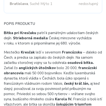
Bratislava
, Suché Mýto 1
nedostupný
POPIS PRODUKTU
Bitka pri Kresčaku
patrí k pamätným udalostiam českých
dejín.
Strieborná medaila
Českej mincovne vychádza
v roku, v ktorom si pripomíname jej 680. výročie.
Mestečko
Kresčak
leží v severnom
Francúzsku
– ďaleko od
Čiech, a predsa sa zapísalo do českých dejín. Na samom
začiatku storočnej vojny sa tu odohrala
osudová bitka.
Zatiaľ čo
anglických útočníkov
bolo 20 000,
francúzski
obrancovia
mali 50 000 bojovníkov. Keďže luxemburská
dynastia, ktorá vládla v Čechách, bola úzko spojená s
francúzskym vládnucim rodom Valois,
český kráľ Ján,
aj keď
slepý, považoval za svoju povinnosť prísť príbuzným na
pomoc. Priviedol so sebou 500 rytierov – vrátane svojho
syna, budúceho rímskeho cisára
Karola IV.
Francúzi si boli istí
víťazstvom, ale bitka sa skončila
šokujúcim triumfom