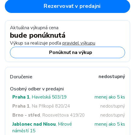
Rezervovať v predajni
Aktuálna výkupná cena
bude ponúknutá
Výkup sa realizuje podľa
pravidel výkupu
Ponúknuť na výkup
Doručenie
nedostupný
Osobný odber v predajni
Praha 1
, Havelská 503/19
menej ako 5 ks
Praha 1
, Na Příkopě 820/24
nedostupný
Brno - střed
, Roosveltova 419/20
nedostupný
Jablonec nad Nisou
, Mírové
menej ako 5 ks
náměstí 15