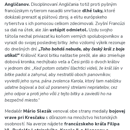
Angličanov.
Disciplinovaní Angličania totiž proti pyšným
francúzskym rytierom nasadili smrtiace
dlhé luky,
ktoré
dokázali preraziť aj plátovú zbroj, a elitu európskeho
rytierstva s ich pomocou celkom zdecimovali. Zvyšní Francúzi
sa dali na útek, ale Ján
ustúpiť odmietol.
Uzdu svojho
tátoša nechal priviazať ku koňom verných spolubojovníkov a
vyrazil do svojej poslednej bitky. Jeho vzdorný výkrik rezonuje
do dnešných dní:
„Toho bohdá nebude, aby český král z boje
utíkal!“
Kráľovič Karol bitku našťastie prežil, ale ako zmieňuje
dobová kronika, nechýbalo veľa a Česi prišli o dvoch kráľov
v jednom dni:
„Keď potom ostatní šľachtici videli, že kráľ Ján v
bitke padol a zahynul, aby nestratili oboch panovníkov,
vyviedli jeho syna, pána zvolenca Karola, ktorý tam nablízku
udatne bojoval a bol už poranený strelami nepriateľov, cez
jeho odpor a proti jeho vôli z tejto bitky a zaviedli ho na
bezpečné miesto.“
Medailér
Mário Slezák
venoval obe strany medaily
bojovej
vrave pri Kresčaku
s dôrazom na množstvo historických
osobností. Na averze nájdete
francúzskeho kráľa Filipa