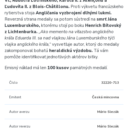
VI., Rudolfa Lotrinského, Karola II. z Alençonu a
Ľudovíta II. z Blois-Châtillonu.
Proti výkvetu francúzskeho
rytierstva stoja
Angličania vyzbrojení dlhými lukmi.
Reverzná strana medaily sa potom sústredí na
smrť Jána
Luxemburského,
ktorému stojí po boku
Henrich Bítovský
z Lichtenburka.
„Ako memento na víťazstvo anglického
kráľa Eduarda III. sa nad vlajkou Jána Luxemburského týči
vlajka anglického kráľa,“
vysvetľuje autor, ktorý do medaily
zakomponoval bohatú
heraldickú výzdobu.
Tá vám
pomôže identifikovať jednotlivých aktérov bitky.
Emisný náklad má len
100 kusov
pamätných medailí.
Číslo
32220-713
Emitent
Česká mincovna
Autor averzu
Mário Slezák
Autor reverzu
Mário Slezák