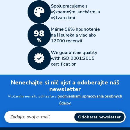
Spolupracujeme s
významnými sochármi a
výtvarníkmi
Máme 98% hodnotenie
na Heureka a viac ako
12000 recenzií
We guarantee quality
with ISO 9001:2015
certification
Nenechajte si nič ujsť a odoberajte náš
newsletter
Vložením e-mailu súhlasíte s
podmienkami spracovania osobných
údajov
Odoberať newsletter