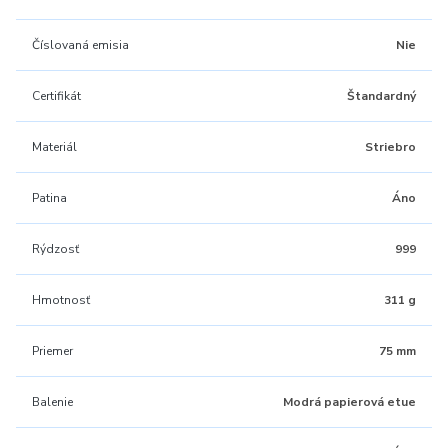
Číslovaná emisia
Nie
Certifikát
Štandardný
Materiál
Striebro
Patina
Áno
Rýdzosť
999
Hmotnosť
311 g
Priemer
75 mm
Balenie
Modrá papierová etue