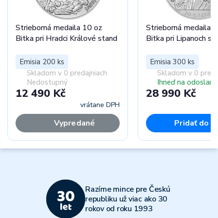
Strieborná medaila 10 oz
Strieborná medaila 
Bitka pri Hradci Králové stand
Bitka pri Lipanoch st
Emisia 200 ks
Emisia 300 ks
Skladom v 0 predajniach
Skladom v 0 preda
Nedostupný
Ihneď na odoslani
12 490 Kč
28 990 Kč
vrátane DPH
vr
Vypredané
Pridať do k
Razíme mince pre Českú
republiku už viac ako 30
rokov od roku 1993