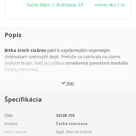
Suché Mýto 1, Bratislava, SR
menej ako 5 ks
Popis
Bitka troch cisárov
patrí k najslávnejším vojenským
stretnutiam svetových dejín. Pretože sa odohrala na území
českých krajín, hold jej vzdáva
strieborná pamätná medaila
Českej mincovne.
Napoleon Bonaparte
sníval o ovládnutí sveta. Pre rok 1805
Viac
naplánoval vojnové ťaženie, ktoré sa malo skončiť dobytím
Veľkej Británie, a aby mal krytý chrbát, rozhodol sa napadnúť
Špecifikácia
Rakúsko a Rusko,
s ktorými ostrovné kráľovstvo uzatvorilo
spojenectvo. Francúzske víťazstvá na východe boli drvivé –
Viedeň bola obsadená, vojská ‍rakúsko-ruskej koalície
Číslo
32128-710
zdecimované a zostávajúce jednotky ustúpili na
Moravu,
kde
Emitent
Česká mincovna
ešte pred príchodom zimy malo dôjsť k rozhodujúcemu stretu…
Dňa
2. decembra 1805
pole za obcou
Slavkov
pri Brne
Autor averzu
MgA. Martin Dašek