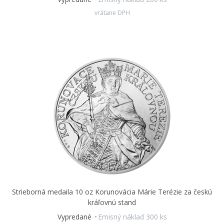
Martina Daška
objavujú
Napoleon Bonaparte, Alexander I.
vrátane DPH
a František I.
Kompozíciu dotvára
vavrínový veniec
a opis
2/12/1805 BITVA TŘÍ CÍSAŘŮ.
Reverzná strana potom
predstavuje výjav z bojovej vravy, kde sa
pechota stretáva
s kavalériou.
Opis uvádza názov obce
SLAVKOV,
ktorá je vo
svete známa ako
AUSTERLITZ.
Veľkú udalosť pripomína veľká medaila – hmotnosť striebornej
razby je
desať trojských uncí.
Strieborná medaila 10 oz Korunovácia Márie Terézie za českú
kráľovnú stand
Vypredané
Emisný náklad 300 ks