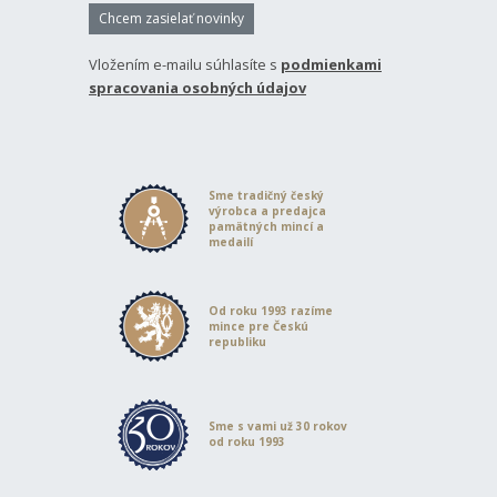
Chcem zasielať novinky
Vložením e-mailu súhlasíte s
podmienkami
spracovania osobných údajov
Sme tradičný český
výrobca a predajca
pamätných mincí a
medailí
Od roku 1993 razíme
mince pre Českú
republiku
Sme s vami už 30 rokov
od roku 1993