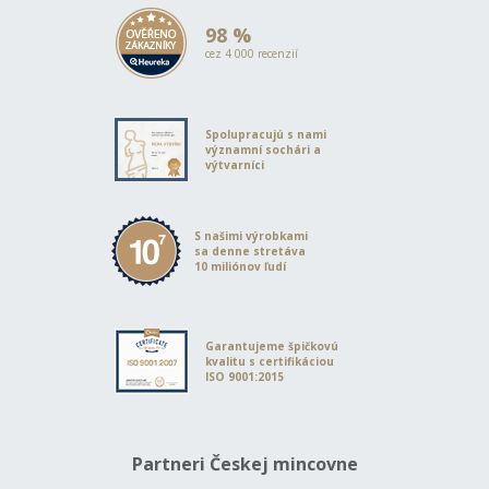
98 %
cez 4 000 recenzií
Spolupracujú s nami
významní sochári a
výtvarníci
S našimi výrobkami
sa denne stretáva
10 miliónov ľudí
Garantujeme špičkovú
kvalitu s certifikáciou
ISO 9001:2015
Partneri Českej mincovne