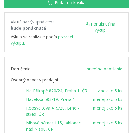
Pridať do košíka
Aktuálna výkupná cena
Ponúknuť na
bude ponúknutá
výkup
Výkup sa realizuje podľa
pravidel
výkupu.
Doručenie
ihneď na odoslanie
Osobný odber v predajni
Na Příkopě 820/24, Praha 1, ČR
viac ako 5 ks
Havelská 503/19, Praha 1
menej ako 5 ks
Roosveltova 419/20, Brno -
menej ako 5 ks
střed, ČR
Mírové námestí 15, Jablonec
menej ako 5 ks
nad Nisou, ČR