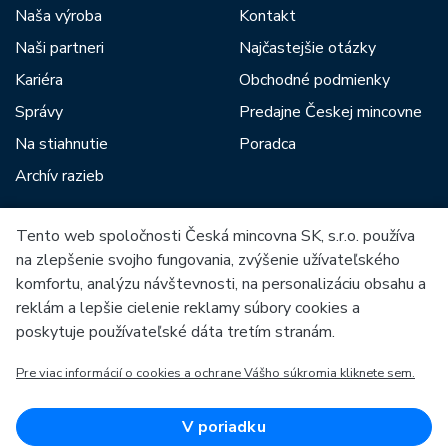
Naša výroba
Kontakt
Naši partneri
Najčastejšie otázky
Kariéra
Obchodné podmienky
Správy
Predajne Českej mincovne
Na stiahnutie
Poradca
Archív razieb
Tento web spoločnosti Česká mincovna SK, s.r.o. používa
Medzi našich partnerov patria:
na zlepšenie svojho fungovania, zvýšenie užívateľského
komfortu, analýzu návštevnosti, na personalizáciu obsahu a
reklám a lepšie cielenie reklamy súbory cookies a
poskytuje používateľské dáta tretím stranám.
Pre viac informácií o cookies a ochrane Vášho súkromia kliknete sem.
Európska únia
Európsky fond pre regionálny rozvoj
OP Podnikanie a inovácie pre konkurencieschopnosť
Európska únia
V poriadku
Európsky fond pre regionálny rozvoj