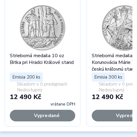
Strieborná medaila 10 oz
Strieborná medaila 
Bitka pri Hradci Králové stand
Korunovácia Márie Te
českú kráľovnú stand
Emisia 200 ks
Emisia 300 ks
Skladom v 0 predajniach
Skladom v 0 preda
Nedostupný
Nedostupný
12 490 Kč
12 490 Kč
vrátane DPH
vr
Vypredané
Vypreda