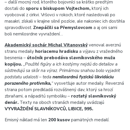
– ďalší mocný rod, ktorého bojovníci sa krátko predtým
dostali do
sporu s biskupom Vojtechom,
ktorý ich
vyobcoval z cirkvi. Vršovci v rokoch, ktoré nasledovali po
masakri, získali v krajine silné pozície, ale nakoniec ich dostihla
spravodlivosť.
Znepáčili sa Přemyslovcom
a aj oni sami
boli nemilosrdne vyvraždení…
Akademický sochár Michal Vitanovský
venoval averznú
stranu medaily
horiacemu hradisku
a výjavu z vražedného
besnenia –
útočník prebodáva slavníkovského muža
kopijou.
„Použité figúry a ich kostýmy nejdú do detailov a
sústreďujú sa skôr na výraz. Primárnou snahou bolo vyjadriť
podstatu udalosti – teda
nemilosrdnú fyzickú likvidáciu
porazeného protivníka,
“
vysvetľuje autor medaily. Reverzná
strana potom predkladá rozvášnený dav, ktorý sa hrozí
zbraňami, a nápaditú symboliku –
rozťatý slavníkovský
denár.
Texty na oboch stranách medaily uvádzajú
VYVRAŽDĚNÍ SLAVNÍKOVCŮ, LIBICE, 995.
Emisný náklad má len
200 kusov
pamätných medailí.