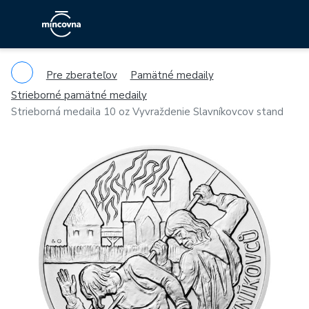
Pre zberateľov
Pamätné medaily
Strieborné pamätné medaily
Strieborná medaila 10 oz Vyvraždenie Slavníkovcov stand
Previous
Ne