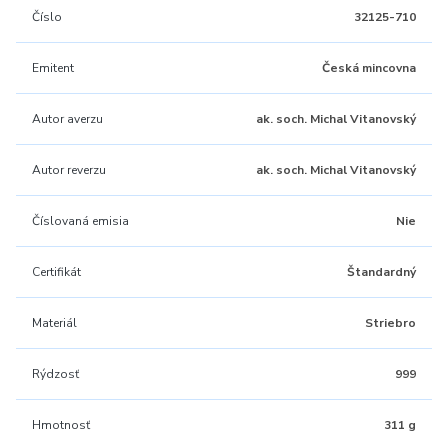
Číslo
32125-710
Emitent
Česká mincovna
Autor averzu
ak. soch. Michal Vitanovský
Autor reverzu
ak. soch. Michal Vitanovský
Číslovaná emisia
Nie
Certifikát
Štandardný
Materiál
Striebro
Rýdzosť
999
Hmotnosť
311 g