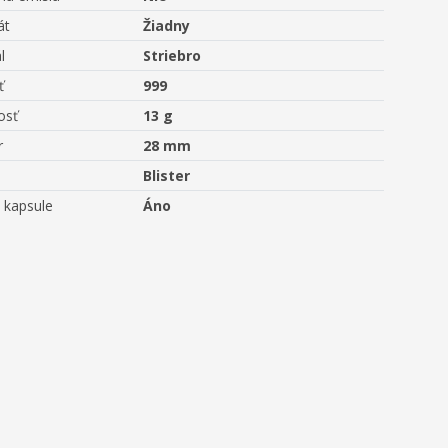
át
Žiadny
l
Striebro
ť
999
osť
13 g
r
28 mm
Blister
 kapsule
Áno