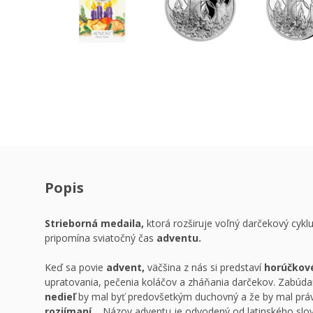
Popis
Strieborná medaila,
ktorá rozširuje voľný darčekový cyk
pripomína sviatočný čas
adventu.
Keď sa povie
advent,
väčšina z nás si predstaví
horúčkov
upratovania, pečenia koláčov a zháňania darčekov. Zabúd
nedieľ
by mal byť predovšetkým duchovný a že by mal prá
rozjímaní…
Názov adventu je odvodený od latinského slov