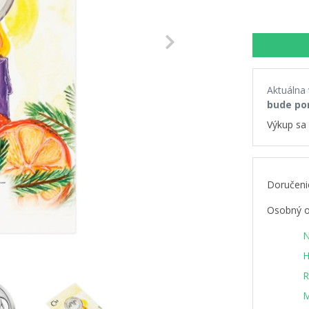
Next
Aktuálna
bude po
Výkup sa 
Doručeni
Osobný o
N
H
R
M