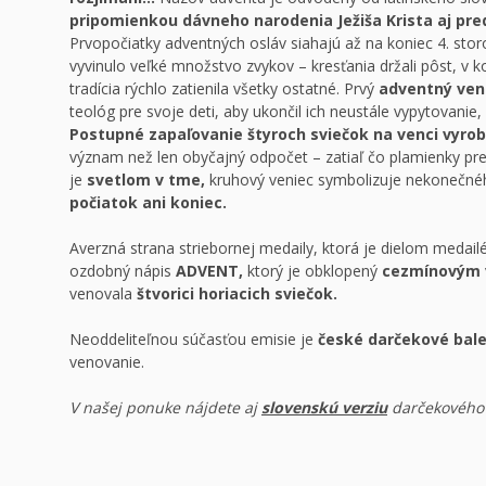
pripomienkou dávneho narodenia Ježiša Krista aj pr
Prvopočiatky adventných osláv siahajú až na koniec 4. stor
vyvinulo veľké množstvo zvykov – kresťania držali pôst, v ko
tradícia rýchlo zatienila všetky ostatné. Prvý
adventný ven
teológ pre svoje deti, aby ukončil ich neustále vypytovanie
Postupné zapaľovanie štyroch sviečok na venci vyro
význam než len obyčajný odpočet – zatiaľ čo plamienky pre
je
svetlom v tme,
kruhový veniec symbolizuje nekonečné
počiatok ani koniec.
Averzná strana striebornej medaily, ktorá je dielom medail
ozdobný nápis
ADVENT,
ktorý je obklopený
cezmínovým 
venovala
štvorici horiacich sviečok.
Neoddeliteľnou súčasťou emisie je
české darčekové bale
venovanie.
V našej ponuke nájdete aj
slovenskú verziu
darčekového 