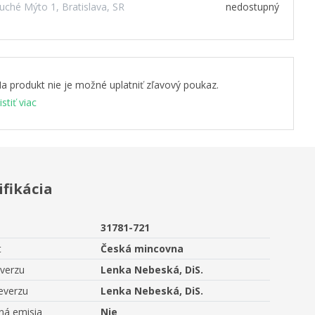
uché Mýto 1, Bratislava, SR
nedostupný
a produkt nie je možné uplatniť zľavový poukaz.
istiť viac
ifikácia
31781-721
t
Česká mincovna
averzu
Lenka Nebeská, DiS.
everzu
Lenka Nebeská, DiS.
ná emisia
Nie