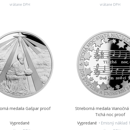
vrátane DPH
vrátane DPH
borná medaila Gašpar proof
Strieborná medaila Vianočná 
Tichá noc proof
Vypredané
Vypredané
Emisný náklad 