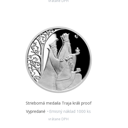
vrátane DPH
Strieborná medaila Traja králi proof
Vypredané
Emisný náklad 1000 ks
vrátane DPH