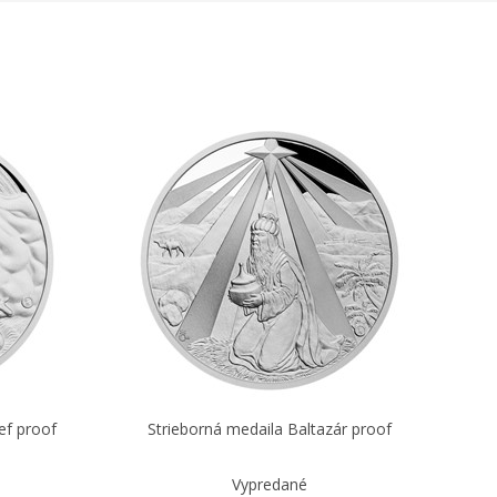
ef proof
Strieborná medaila Baltazár proof
Vypredané