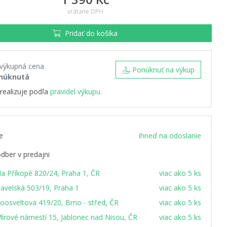
vrátane DPH
Pridať do košíka
 výkupná cena
Ponúknuť na výkup
núknutá
realizuje podľa
pravidel výkupu.
e
ihneď na odoslanie
dber v predajni
a Příkopě 820/24, Praha 1, ČR
viac ako 5 ks
avelská 503/19, Praha 1
viac ako 5 ks
oosveltova 419/20, Brno - střed, ČR
viac ako 5 ks
írové námestí 15, Jablonec nad Nisou, ČR
viac ako 5 ks