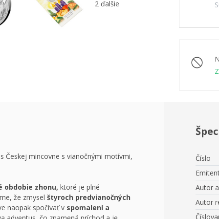
2 ďalšie
S
N
Z
Špec
lus Českej mincovne s vianočnými motívmi,
Číslo
Emiten
é obdobie zhonu,
ktoré je plné
Autor 
ame, že zmysel
štyroch predvianočných
Autor r
ve naopak spočívať v
spomalení a
Číslova
a adventus, čo znamená príchod a je