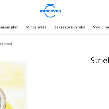
misný plán
Mince sveta
Zákazková výroba
Vykúpime
nt proof
Stri