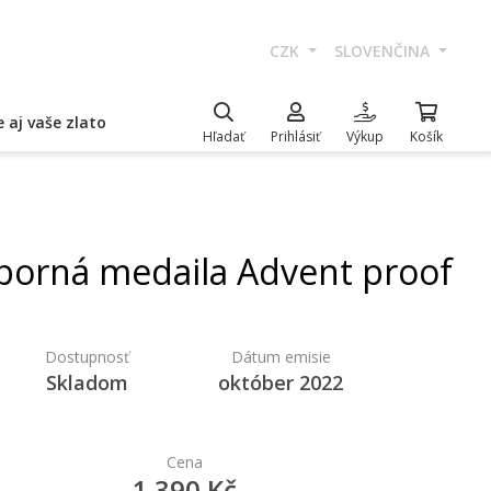
CZK
SLOVENČINA
 aj vaše zlato
Hľadať
Prihlásiť
Výkup
Košík
eborná medaila Advent proof
Dostupnosť
Dátum emisie
Skladom
október 2022
Cena
1 390 Kč