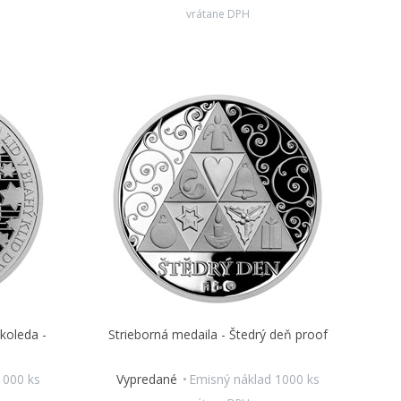
vrátane DPH
koleda -
Strieborná medaila - Štedrý deň proof
1000 ks
Vypredané
Emisný náklad 1000 ks