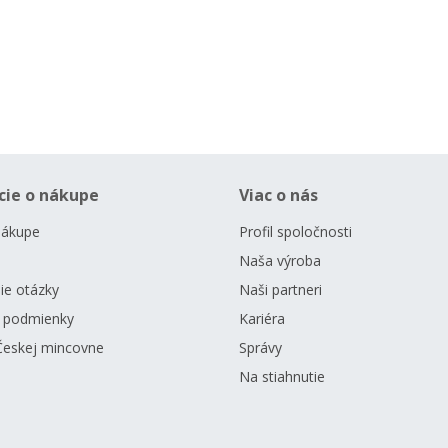
cie o nákupe
Viac o nás
nákupe
Profil spoločnosti
Naša výroba
ie otázky
Naši partneri
 podmienky
Kariéra
Českej mincovne
Správy
Na stiahnutie