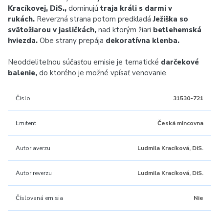
Kracíkovej, DiS.,
dominujú
traja králi s darmi v
rukách.
Reverzná strana potom predkladá
Ježiška so
svätožiarou v jasličkách,
nad ktorým žiari
betlehemská
hviezda.
Obe strany prepája
dekoratívna klenba.
Neoddeliteľnou súčasťou emisie je tematické
darčekové
balenie,
do ktorého je možné vpísať venovanie.
Číslo
31530-721
Emitent
Česká mincovna
Autor averzu
Ludmila Kracíková, DiS.
Autor reverzu
Ludmila Kracíková, DiS.
Číslovaná emisia
Nie