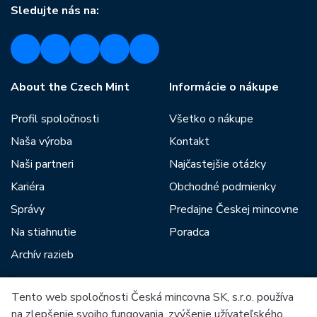
Sledujte nás na:
About the Czech Mint
Informácie o nákupe
Profil spoločnosti
Všetko o nákupe
Naša výroba
Kontakt
Naši partneri
Najčastejšie otázky
Kariéra
Obchodné podmienky
Správy
Predajne Českej mincovne
Na stiahnutie
Poradca
Archív razieb
Tento web spoločnosti Česká mincovna SK, s.r.o. používa
Medzi našich partnerov patria:
na zlepšenie svojho fungovania, zvýšenie užívateľského