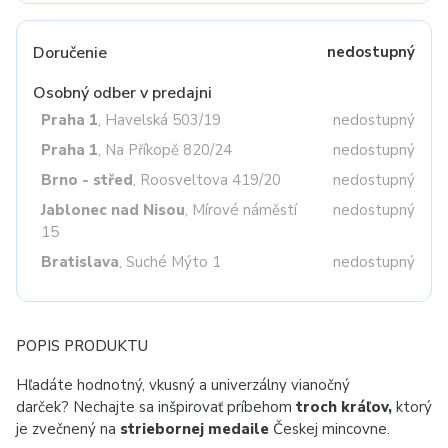
Doručenie
nedostupný
Osobný odber v predajni
Praha 1
, Havelská 503/19
nedostupný
Praha 1
, Na Příkopě 820/24
nedostupný
Brno - střed
, Roosveltova 419/20
nedostupný
Jablonec nad Nisou
, Mírové náměstí
nedostupný
15
Bratislava
, Suché Mýto 1
nedostupný
POPIS PRODUKTU
Hľadáte hodnotný, vkusný a univerzálny vianočný
darček? Nechajte sa inšpirovať príbehom
troch kráľov,
ktorý
je zvečnený na
striebornej medaile
Českej mincovne.