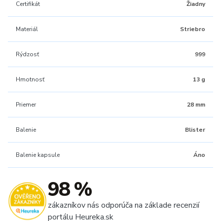
Certifikát
Žiadny
Materiál
Striebro
Rýdzosť
999
Hmotnosť
13 g
Priemer
28 mm
Balenie
Blister
Balenie kapsule
Áno
98 %
zákazníkov nás odporúča na základe recenzií
portálu Heureka.sk