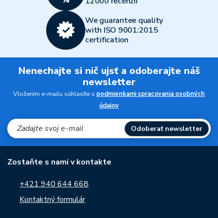
12000 recenzií
We guarantee quality
with ISO 9001:2015
certification
Nenechajte si nič ujsť a odoberajte náš
newsletter
Vložením e-mailu súhlasíte s
podmienkami spracovania osobných
údajov
Odoberať newsletter
Zostaňte s nami v kontakte
+421 940 644 668
Kontaktný formulár