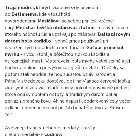
Traja mudrci,
ktorých žiara hviezdy priviedla
do
Betlehema,
kde vzdali hold
novorodenému
Mesiášovi,
so sebou priniesli vzácne
dary.
Melichar Ježiška obdaroval zlatom
- drahým kovom,
ktorého hodnotu ľudia uznávajú po tisícročia.
Baltazárovým
darom bolo kadidlo
- vonná zmes používaná pri
náboženských obradoch a meditáciách.
Gašpar priniesol
myrhu
- živicu, ktorá je dôležitou zložkou kadidla a
najrôznejších mastí. V staroveku bola myrha veľmi cenná a jej
hodnota dokonca prevyšovala jej váhu v zlate. Darčeky sa
potom stali neoddeliteľnou súčasťou osláv narodenia
Pána. V stredoveku dostávali deti na Vianoce červené jablká
ako symbol zdravia, mladé panny boli obdarovávané perlami,
ktoré boli symbolom čistoty, a tradičným darom bol aj
peniaz z drahého kovu. Ak ho nepustil obdarovaný celý večer
z dlane, odmenou mu bol prísľub bohatého života. Skúsite
to?
Averznej strane striebornej medaily, ktorá je
dielom medailérky
Ludmily