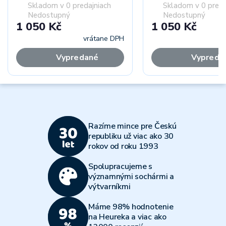
Skladom v 0 predajniach
Skladom v 0 preda
Nedostupný
Nedostupný
1 050 Kč
1 050 Kč
vrátane DPH
vr
Vypredané
Vypreda
Razíme mince pre Českú
republiku už viac ako 30
rokov od roku 1993
Spolupracujeme s
významnými sochármi a
výtvarníkmi
Máme 98% hodnotenie
na Heureka a viac ako