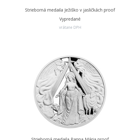
V našej ponuke nájdete aj
slovenskú verziu
darčekového
Strieborná medaila Ježiško v jasličkách proof
balenia.
Vypredané
vrátane DPH
Strieborná medaila Panna Mária proof