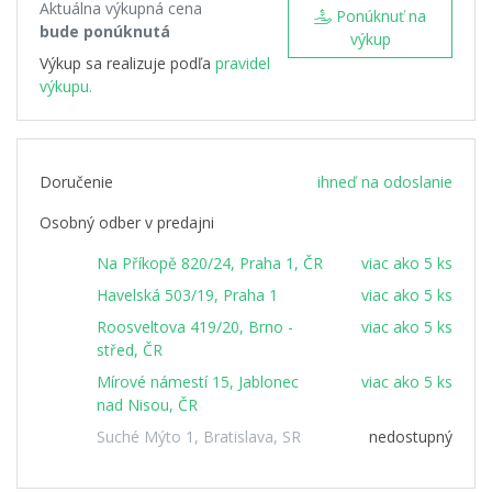
Aktuálna výkupná cena
Ponúknuť na
bude ponúknutá
výkup
Výkup sa realizuje podľa
pravidel
výkupu.
Doručenie
ihneď na odoslanie
Osobný odber v predajni
Na Příkopě 820/24, Praha 1, ČR
viac ako 5 ks
Havelská 503/19, Praha 1
viac ako 5 ks
Roosveltova 419/20, Brno -
viac ako 5 ks
střed, ČR
Mírové námestí 15, Jablonec
viac ako 5 ks
nad Nisou, ČR
Suché Mýto 1, Bratislava, SR
nedostupný