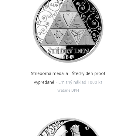
Strieborná medaila - Štedrý deň proof
Vypredané
Emisný náklad 1000 ks
vrátane DPH