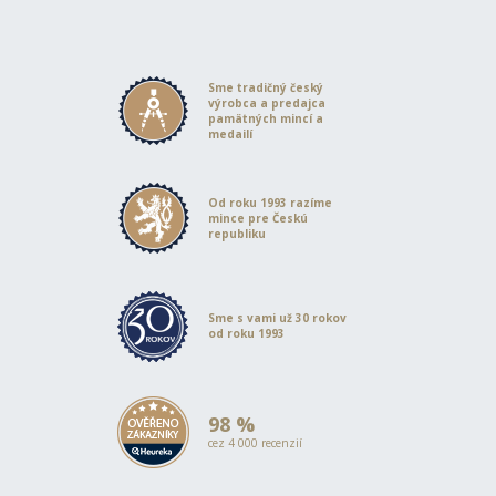
Sme tradičný český
výrobca a predajca
pamätných mincí a
medailí
Od roku 1993 razíme
mince pre Českú
republiku
Sme s vami už 30 rokov
od roku 1993
98 %
cez 4 000 recenzií