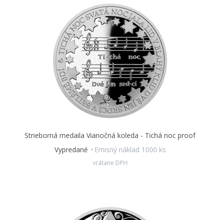
Strieborná medaila Vianočná koleda - Tichá noc proof
Vypredané
Emisný náklad 1000 ks
vrátane DPH