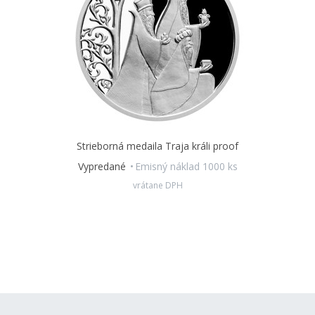
Strieborná medaila Traja králi proof
Vypredané
Emisný náklad 1000 ks
vrátane DPH