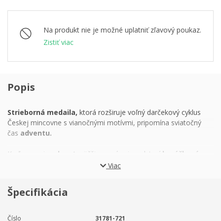
Na produkt nie je možné uplatniť zľavový poukaz.
Zistiť viac
Popis
Strieborná medaila,
ktorá rozširuje voľný darčekový cyklus
Českej mincovne s vianočnými motívmi, pripomína sviatočný
čas
adventu.
Keď sa povie
advent,
väčšina z nás si predstaví
horúčkové
obdobie zhonu,
ktoré je plné upratovania, pečenia koláčov a
Viac
zháňania darčekov. Zabúdame, že zmysel
štyroch
predvianočných nedieľ
by mal byť predovšetkým duchovný a
Špecifikácia
že by mal práve naopak spočívať v
spomalení a rozjímaní…
Názov adventu je odvodený od latinského slova adventus, čo
znamená príchod a je
pripomienkou dávneho narodenia
Číslo
31781-721