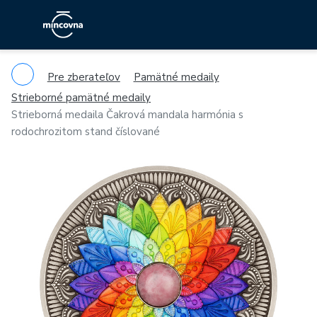
Pre zberateľov
Pamätné medaily
Strieborné pamätné medaily
Strieborná medaila Čakrová mandala harmónia s
rodochrozitom stand číslované
Previous
Ne