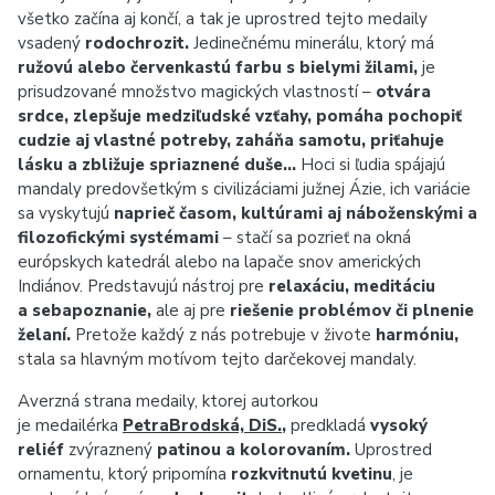
všetko začína aj končí, a tak je uprostred tejto medaily
vsadený
rodochrozit.
Jedinečnému minerálu, ktorý má
ružovú alebo červenkastú farbu s bielymi žilami,
je
prisudzované množstvo magických vlastností –
otvára
srdce, zlepšuje medziľudské vzťahy, pomáha pochopiť
cudzie aj vlastné potreby, zaháňa samotu, priťahuje
lásku a zbližuje spriaznené duše…
Hoci si ľudia spájajú
mandaly predovšetkým s civilizáciami južnej Ázie, ich variácie
sa vyskytujú
naprieč časom, kultúrami aj náboženskými a
filozofickými systémami
– stačí sa pozrieť na okná
európskych katedrál alebo na lapače snov amerických
Indiánov. Predstavujú nástroj pre
relaxáciu, meditáciu
a sebapoznanie,
ale aj pre
riešenie problémov či plnenie
želaní.
Pretože každý z nás potrebuje v živote
harmóniu,
stala sa hlavným motívom tejto darčekovej mandaly.
Averzná strana medaily, ktorej autorkou
je medailérka
PetraBrodská, DiS.
,
predkladá
vysoký
reliéf
zvýraznený
patinou a kolorovaním.
Uprostred
ornamentu, ktorý pripomína
rozkvitnutú kvetinu
, je