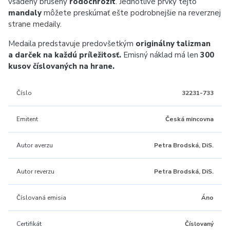
vsadený brúsený
rodochrozit
. Jednotlivé prvky tejto
mandaly
môžete preskúmať ešte podrobnejšie na reverznej
strane medaily.
Medaila predstavuje predovšetkým
originálny talizman
a darček na každú príležitosť.
Emisný náklad má len
300
kusov číslovaných na hrane.
Číslo
32231-733
Emitent
Česká mincovna
Autor averzu
Petra Brodská, DiS.
Autor reverzu
Petra Brodská, DiS.
Číslovaná emisia
Áno
Certifikát
Číslovaný