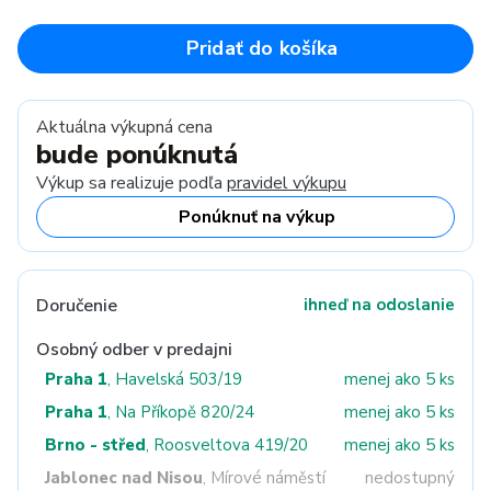
Pridať do košíka
Aktuálna výkupná cena
bude ponúknutá
Výkup sa realizuje podľa
pravidel výkupu
Ponúknuť na výkup
Doručenie
ihneď na odoslanie
Osobný odber v predajni
Praha 1
, Havelská 503/19
menej ako 5 ks
Praha 1
, Na Příkopě 820/24
menej ako 5 ks
Brno - střed
, Roosveltova 419/20
menej ako 5 ks
Jablonec nad Nisou
, Mírové náměstí
nedostupný