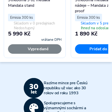
Strieborná 3 oz medaila
Strieborná medaila 
Mandala stand
nádeje – Mandala zdr
proof
Emisia 300 ks
Emisia 300 ks
Skladom v 0 predajniach
Skladom v 5 preda
Nedostupný
Ihneď na odoslani
5 990 Kč
1 890 Kč
vrátane DPH
vr
Vypredané
Pridať do k
Razíme mince pre Českú
republiku už viac ako 30
rokov od roku 1993
Spolupracujeme s
významnými sochármi a