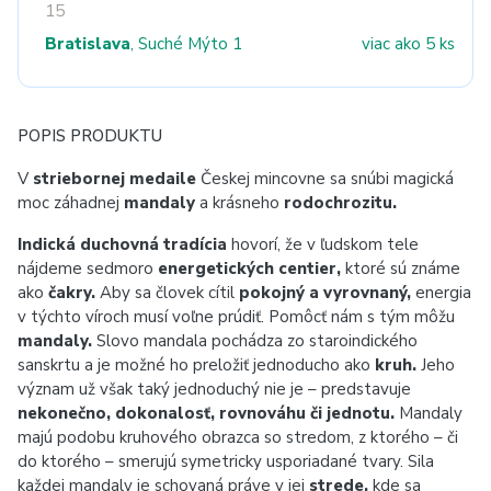
15
Bratislava
, Suché Mýto 1
viac ako 5 ks
POPIS PRODUKTU
V
striebornej medaile
Českej mincovne sa snúbi magická
moc záhadnej
mandaly
a krásneho
rodochrozitu.
Indická duchovná tradícia
hovorí, že v ľudskom tele
nájdeme sedmoro
energetických centier,
ktoré sú známe
ako
čakry.
Aby sa človek cítil
pokojný a vyrovnaný,
energia
v týchto víroch musí voľne prúdiť. Pomôcť nám s tým môžu
mandaly.
Slovo mandala pochádza zo staroindického
sanskrtu a je možné ho preložiť jednoducho ako
kruh.
Jeho
význam už však taký jednoduchý nie je – predstavuje
nekonečno, dokonalosť, rovnováhu či jednotu.
Mandaly
majú podobu kruhového obrazca so stredom, z ktorého – či
do ktorého – smerujú symetricky usporiadané tvary. Sila
každej mandaly je schovaná práve v jej
strede,
kde sa