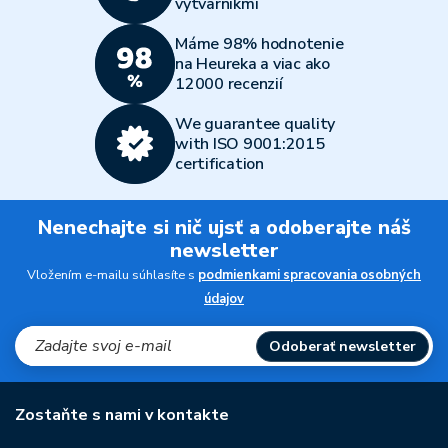
výtvarníkmi
Máme 98% hodnotenie
na Heureka a viac ako
12000 recenzií
We guarantee quality
with ISO 9001:2015
certification
Nenechajte si nič ujsť a odoberajte náš
newsletter
Vložením e-mailu súhlasíte s
podmienkami spracovania osobných
údajov
Odoberať newsletter
Zostaňte s nami v kontakte