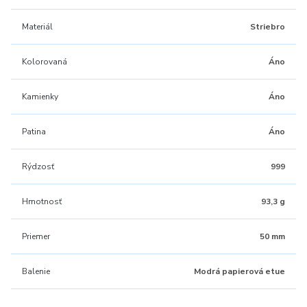
Materiál
Striebro
Kolorovaná
Áno
Kamienky
Áno
Patina
Áno
Rýdzosť
999
Hmotnosť
93,3 g
Priemer
50 mm
Balenie
Modrá papierová etue