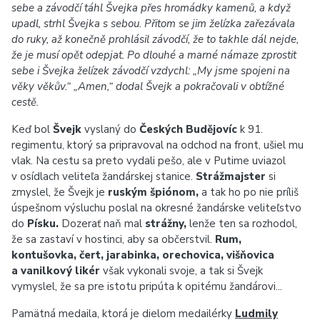
sebe a závodčí táhl Švejka přes hromádky kamenů, a když
upadl, strhl Švejka s sebou. Přitom se jim želízka zařezávala
do ruky, až konečně prohlásil závodčí, že to takhle dál nejde,
že je musí opět odepjat. Po dlouhé a marné námaze zprostit
sebe i Švejka želízek závodčí vzdychl: „My jsme spojeni na
věky věkův.“ „Amen,“ dodal Švejk a pokračovali v obtížné
cestě.
Keď bol
Švejk
vyslaný do
Českých Budějovíc
k 91.
regimentu, ktorý sa pripravoval na odchod na front, ušiel mu
vlak. Na cestu sa preto vydali pešo, ale v Putime uviazol
v osídlach veliteľa žandárskej stanice.
Strážmajster
si
zmyslel, že Švejk je
ruským špiónom,
a tak ho po nie príliš
úspešnom výsluchu poslal na okresné žandárske veliteľstvo
do
Písku.
Dozerať naň mal
strážny,
lenže ten sa rozhodol,
že sa zastaví v hostinci, aby sa občerstvil.
Rum,
kontušovka, čert, jarabinka, orechovica, višňovica
a vanilkový likér
však vykonali svoje, a tak si Švejk
vymyslel, že sa pre istotu pripúta k opitému žandárovi...
Pamätná medaila, ktorá je dielom medailérky
Ludmily