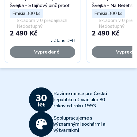
Švejka - Stajňový pinč proof
Švejka - Na Belehrad
Emisia 300 ks
Emisia 300 ks
Skladom v 0 predajniach
Skladom v 0 preda
Nedostupný
Nedostupný
2 490 Kč
2 490 Kč
vrátane DPH
vr
Vypredané
Vypreda
Razíme mince pre Českú
republiku už viac ako 30
rokov od roku 1993
Spolupracujeme s
významnými sochármi a
výtvarníkmi