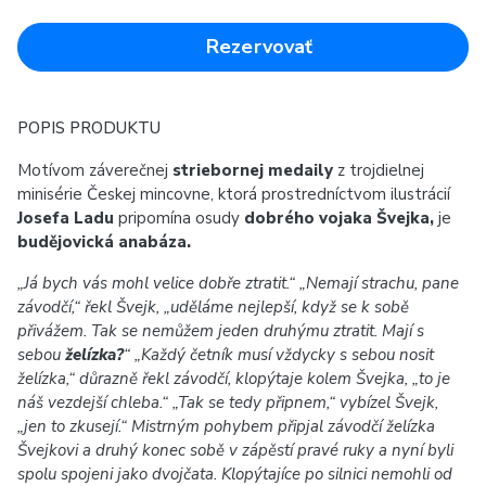
Rezervovať
POPIS PRODUKTU
Motívom záverečnej
striebornej medaily
z trojdielnej
minisérie Českej mincovne, ktorá prostredníctvom ilustrácií
Josefa Ladu
pripomína osudy
dobrého vojaka Švejka,
je
budějovická anabáza.
„Já bych vás mohl velice dobře ztratit.“ „Nemají strachu, pane
závodčí,“ řekl Švejk, „uděláme nejlepší, když se k sobě
přivážem. Tak se nemůžem jeden druhýmu ztratit. Mají s
sebou
želízka?
“ „Každý četník musí vždycky s sebou nosit
želízka,“ důrazně řekl závodčí, klopýtaje kolem Švejka, „to je
náš vezdejší chleba.“ „Tak se tedy připnem,“ vybízel Švejk,
„jen to zkusejí.“ Mistrným pohybem připjal závodčí želízka
Švejkovi a druhý konec sobě v zápěstí pravé ruky a nyní byli
spolu spojeni jako dvojčata. Klopýtajíce po silnici nemohli od