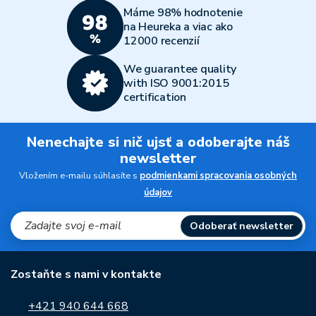
Máme 98% hodnotenie
na Heureka a viac ako
12000 recenzií
We guarantee quality
with ISO 9001:2015
certification
Nenechajte si nič ujsť a odoberajte náš
newsletter
Vložením e-mailu súhlasíte s
podmienkami spracovania osobných
údajov
Odoberať newsletter
Zostaňte s nami v kontakte
+421 940 644 668