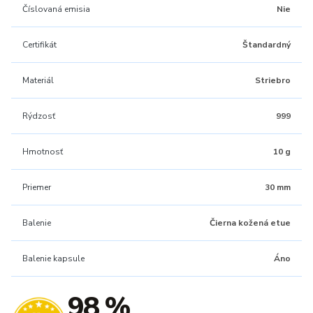
Číslovaná emisia
Nie
Certifikát
Štandardný
Materiál
Striebro
Rýdzosť
999
Hmotnosť
10 g
Priemer
30 mm
Balenie
Čierna kožená etue
Balenie kapsule
Áno
98 %