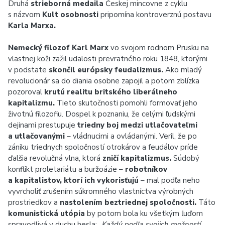
Druhá
strieborná medaila
Českej mincovne z cyklu
s názvom
Kult osobnosti
pripomína kontroverznú postavu
Karla Marxa.
Nemecký filozof Karl Marx
vo svojom rodnom Prusku na
vlastnej koži zažil udalosti prevratného roku 1848, ktorými
v podstate
skončil európsky feudalizmus.
Ako mladý
revolucionár sa do diania osobne zapojil a potom zblízka
pozoroval
krutú realitu britského liberálneho
kapitalizmu.
Tieto skutočnosti pomohli formovať jeho
životnú filozofiu. Dospel k poznaniu, že celými ľudskými
dejinami prestupuje
triedny boj medzi utlačovateľmi
a utlačovanými
– vládnucimi a ovládanými. Veril, že po
zániku triednych spoločností otrokárov a feudálov príde
ďalšia revolučná vlna, ktorá
zničí kapitalizmus.
Súdobý
konflikt proletariátu a buržoázie –
robotníkov
a kapitalistov, ktorí ich vykorisťujú
– mal podľa neho
vyvrcholiť zrušením súkromného vlastníctva výrobných
prostriedkov a
nastolením beztriednej spoločnosti.
Táto
komunistická utópia
by potom bola ku všetkým ľuďom
spravodlivá v duchu hesla:
„Každý podľa svojich možností,