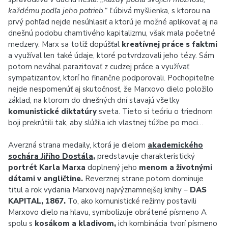
každému podľa jeho potrieb.“
Ľúbivá myšlienka, s ktorou na
prvý pohľad nejde nesúhlasiť a ktorú je možné aplikovať aj na
dnešnú podobu chamtivého kapitalizmu, však mala početné
medzery. Marx sa totiž dopúšťal
kreatívnej práce s faktmi
a využíval len také údaje, ktoré potvrdzovali jeho tézy. Sám
potom neváhal parazitovať z cudzej práce a využívať
sympatizantov, ktorí ho finančne podporovali. Pochopiteľne
nejde nespomenúť aj skutočnosť, že Marxovo dielo položilo
základ, na ktorom do dnešných dní stavajú všetky
komunistické diktatúry
sveta. Tieto si teóriu o triednom
boji prekrútili tak, aby slúžila ich vlastnej túžbe po moci…
Averzná strana medaily, ktorá je dielom
akademického
sochára Jiřího Dostála
,
predstavuje charakteristický
portrét Karla Marxa
doplnený jeho
menom a životnými
dátami v angličtine.
Reverznej strane potom dominuje
titul a rok vydania Marxovej najvýznamnejšej knihy –
DAS
KAPITAL, 1867.
To, ako komunistické režimy postavili
Marxovo dielo na hlavu, symbolizuje obrátené písmeno A
spolu s
kosákom a kladivom,
ich kombinácia tvorí písmeno