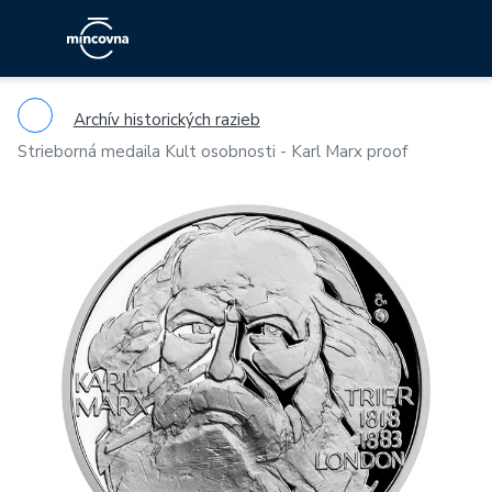
Archív historických razieb
Strieborná medaila Kult osobnosti - Karl Marx proof
Previous
Ne