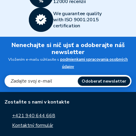
12000 recenzií
We guarantee quality
with ISO 9001:2015
certification
Nenechajte si nič ujsť a odoberajte náš
newsletter
Vložením e-mailu súhlasíte s
podmienkami spracovania osobných
údajov
Odoberať newsletter
Zostaňte s nami v kontakte
+421 940 644 668
Kontaktný formulár