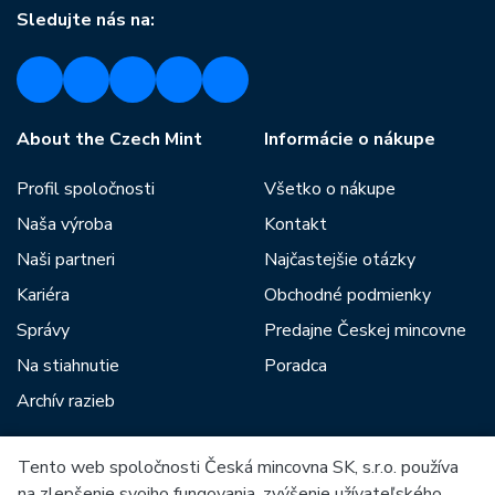
Sledujte nás na:
About the Czech Mint
Informácie o nákupe
Profil spoločnosti
Všetko o nákupe
Naša výroba
Kontakt
Naši partneri
Najčastejšie otázky
Kariéra
Obchodné podmienky
Správy
Predajne Českej mincovne
Na stiahnutie
Poradca
Archív razieb
Tento web spoločnosti Česká mincovna SK, s.r.o. používa
Medzi našich partnerov patria:
na zlepšenie svojho fungovania, zvýšenie užívateľského