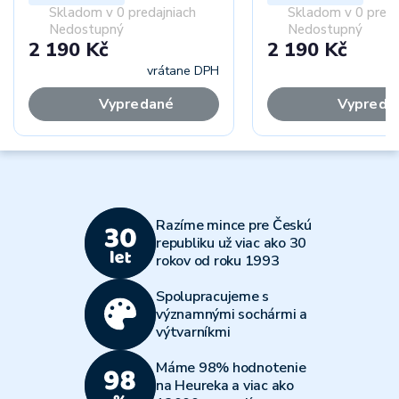
Skladom v 0 predajniach
Skladom v 0 preda
Nedostupný
Nedostupný
2 190 Kč
2 190 Kč
vrátane DPH
vr
Vypredané
Vypreda
Razíme mince pre Českú
republiku už viac ako 30
rokov od roku 1993
Spolupracujeme s
významnými sochármi a
výtvarníkmi
Máme 98% hodnotenie
na Heureka a viac ako