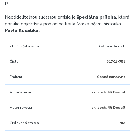
P.
Neoddeliteľnou súčasťou emisie je
špeciálna príloha,
ktorá
ponúka objektívny pohľad na Karla Marxa očami historika
Pavla Kosatíka.
Zberateľská séria
Kult osobnosti
Číslo
31761-751
Emitent
Česká mincovna
Autor averzu
ak. soch. Jiří Dostál
Autor reverzu
ak. soch. Jiří Dostál
Číslovaná emisia
Nie