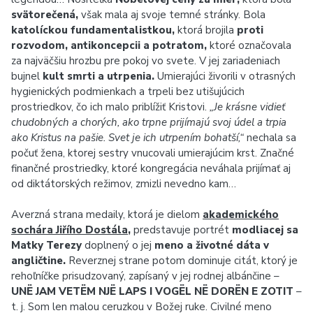
svätorečená,
však mala aj svoje temné stránky. Bola
katolíckou fundamentalistkou,
ktorá brojila
proti
rozvodom, antikoncepcii a potratom,
ktoré označovala
za najväčšiu hrozbu pre pokoj vo svete. V jej zariadeniach
bujnel
kult smrti a utrpenia.
Umierajúci živorili v otrasných
hygienických podmienkach a trpeli bez utišujúcich
prostriedkov, čo ich malo priblížiť Kristovi.
„Je krásne vidieť
chudobných a chorých, ako trpne prijímajú svoj údel a trpia
ako Kristus na pašie. Svet je ich utrpením bohatší,“
nechala sa
počuť žena, ktorej sestry vnucovali umierajúcim krst. Značné
finančné prostriedky, ktoré kongregácia neváhala prijímať aj
od diktátorských režimov, zmizli nevedno kam…
Averzná strana medaily, ktorá je dielom
akademického
sochára Jiřího Dostála
,
predstavuje portrét
modliacej sa
Matky Terezy
doplnený o jej
meno a životné dáta v
angličtine.
Reverznej strane potom dominuje citát, ktorý je
rehoľníčke prisudzovaný, zapísaný v jej rodnej albánčine –
UNË JAM VETËM NJË LAPS I VOGËL NË DORËN E ZOTIT
–
t. j. Som len malou ceruzkou v Božej ruke. Civilné meno