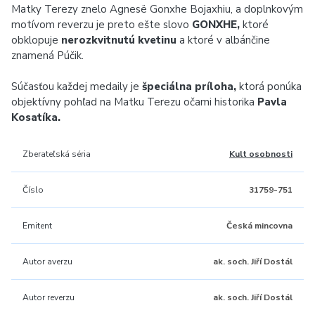
Matky Terezy znelo Agnesë Gonxhe Bojaxhiu, a doplnkovým
motívom reverzu je preto ešte slovo
GONXHE,
ktoré
obklopuje
nerozkvitnutú kvetinu
a ktoré v albánčine
znamená Púčik.
Súčasťou každej medaily je
špeciálna príloha,
ktorá ponúka
objektívny pohľad na Matku Terezu očami historika
Pavla
Kosatíka.
Zberateľská séria
Kult osobnosti
Číslo
31759-751
Emitent
Česká mincovna
Autor averzu
ak. soch. Jiří Dostál
Autor reverzu
ak. soch. Jiří Dostál