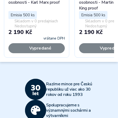
osobnosti - Karl Marx proof
osobnosti - Martin L
King proof
Emisia 500 ks
Emisia 500 ks
Skladom v 0 predajniach
Skladom v 0 preda
Nedostupný
Nedostupný
2 190 Kč
2 190 Kč
vrátane DPH
vr
Vypredané
Vypreda
Razíme mince pre Českú
republiku už viac ako 30
rokov od roku 1993
Spolupracujeme s
významnými sochármi a
výtvarníkmi