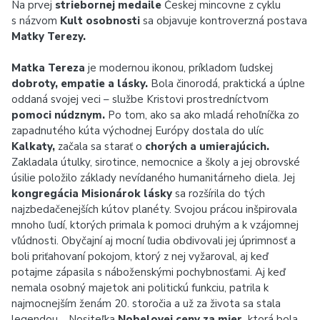
Na prvej
striebornej medaile
Českej mincovne z cyklu
s názvom
Kult osobnosti
sa objavuje kontroverzná postava
Matky Terezy.
Matka Tereza
je modernou ikonou, príkladom ľudskej
dobroty, empatie a lásky.
Bola činorodá, praktická a úplne
oddaná svojej veci – službe Kristovi prostredníctvom
pomoci núdznym.
Po tom, ako sa ako mladá rehoľníčka zo
zapadnutého kúta východnej Európy dostala do ulíc
Kalkaty,
začala sa starať o
chorých a umierajúcich.
Zakladala útulky, sirotince, nemocnice a školy a jej obrovské
úsilie položilo základy nevídaného humanitárneho diela. Jej
kongregácia Misionárok lásky
sa rozšírila do tých
najzbedačenejších kútov planéty. Svojou prácou inšpirovala
mnoho ľudí, ktorých primala k pomoci druhým a k vzájomnej
vľúdnosti. Obyčajní aj mocní ľudia obdivovali jej úprimnosť a
boli priťahovaní pokojom, ktorý z nej vyžaroval, aj keď
potajme zápasila s náboženskými pochybnosťami. Aj keď
nemala osobný majetok ani politickú funkciu, patrila k
najmocnejším ženám 20. storočia a už za života sa stala
legendou… Nositeľka
Nobelovej ceny za mier,
ktorá bola