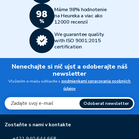
Máme 98% hodnotenie
na Heureka a viac ako
12000 recenzií
We guarantee quality
with ISO 9001:2015
certification
Nenechajte si nič ujsť a odoberajte náš
newsletter
Vložením e-mailu súhlasíte s
podmienkami spracovania osobných
údajov
Odoberať newsletter
Zostaňte s nami v kontakte
+421 940 644 668