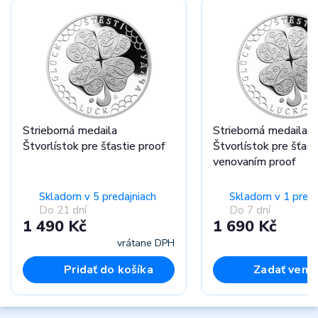
Strieborná medaila
Strieborná medaila
Štvorlístok pre šťastie proof
Štvorlístok pre šťast
venovaním proof
Skladom v 5 predajniach
Skladom v 1 preda
Do 21 dní
Do 7 dní
1 490 Kč
1 690 Kč
vrátane DPH
vr
Pridať do košíka
Zadať veno