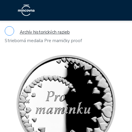
Archív historických razieb
Strieborná medaila Pre mamičky proof
Previous
Ne