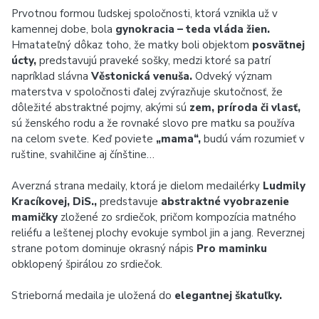
Prvotnou formou ľudskej spoločnosti, ktorá vznikla už v
kamennej dobe, bola
gynokracia – teda vláda žien.
Hmatateľný dôkaz toho, že matky boli objektom
posvätnej
úcty,
predstavujú praveké sošky, medzi ktoré sa patrí
napríklad slávna
Věstonická venuša.
Odveký význam
materstva v spoločnosti ďalej zvýrazňuje skutočnosť, že
dôležité abstraktné pojmy, akými sú
zem, príroda či vlasť,
sú ženského rodu a že rovnaké slovo pre matku sa používa
na celom svete. Keď poviete
„mama“,
budú vám rozumieť v
ruštine, svahilčine aj čínštine…
Averzná strana medaily, ktorá je dielom medailérky
Ludmily
Kracíkovej, DiS.,
predstavuje
abstraktné vyobrazenie
mamičky
zložené zo srdiečok, pričom kompozícia matného
reliéfu a leštenej plochy evokuje symbol jin a jang. Reverznej
strane potom dominuje okrasný nápis
Pro maminku
obklopený špirálou zo srdiečok.
Strieborná medaila je uložená do
elegantnej škatuľky.