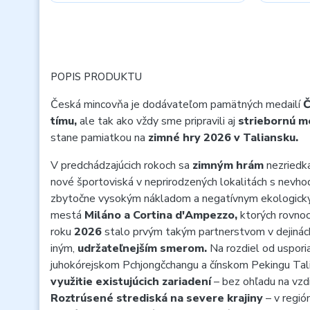
POPIS PRODUKTU
Česká mincovňa je dodávateľom pamätných medailí
Č
tímu,
ale tak ako vždy sme pripravili aj
striebornú m
stane pamiatkou na
zimné hry 2026 v Taliansku.
V predchádzajúcich rokoch sa
zimným hrám
nezriedka
nové športoviská v neprirodzených lokalitách s nevhod
zbytočne vysokým nákladom a negatívnym ekologick
mestá
Miláno a Cortina d'Ampezzo,
ktorých rovnoc
roku
2026
stalo prvým takým partnerstvom v dejinách 
iným,
udržateľnejším smerom.
Na rozdiel od uspori
juhokórejskom Pchjongčchangu a čínskom Pekingu Tali
využitie existujúcich zariadení
– bez ohľadu na vzdi
Roztrúsené strediská na severe krajiny
– v regi