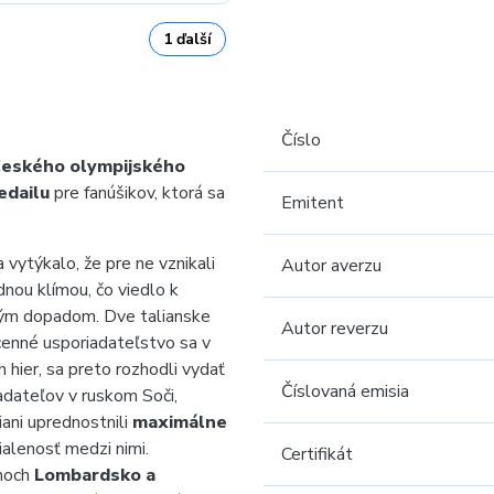
1 ďalší
Číslo
eského olympijského
edailu
pre fanúšikov, ktorá sa
Emitent
 vytýkalo, že pre ne vznikali
Autor averzu
nou klímou, čo viedlo k
ým dopadom. Dve talianske
Autor reverzu
enné usporiadateľstvo sa v
hier, sa preto rozhodli vydať
Číslovaná emisia
adateľov v ruskom Soči,
ani uprednostnili
maximálne
alenosť medzi nimi.
Certifikát
ónoch
Lombardsko a