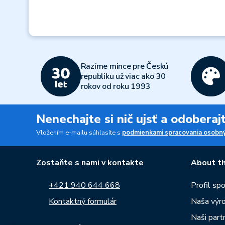
Razíme mince pre Českú
republiku už viac ako 30
rokov od roku 1993
Nenechajte si nič ujsť a odobera
Vložením e-mailu súhlasíte s
podmienkami spracovania osobný
Zostaňte s nami v kontakte
About th
+421 940 644 668
Profil sp
Kontaktný formulár
Naša výr
Naši partn