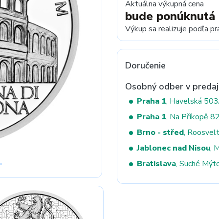
Aktuálna výkupná cena
bude ponúknutá
Výkup sa realizuje podľa
pr
Next
Doručenie
Osobný odber v predaj
Praha 1
, Havelská 50
Praha 1
, Na Příkopě 8
Brno - střed
, Roosvel
Jablonec nad Nisou
, 
Bratislava
, Suché Mýt