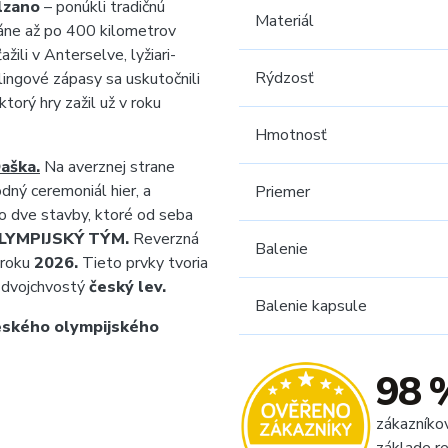
lzano
– ponúkli tradičnú
Materiál
láne až po 400 kilometrov
žili v Anterselve, lyžiari-
Rýdzosť
rlingové zápasy sa uskutočnili
torý hry zažil už v roku
Hmotnosť
aška.
Na averznej strane
dný ceremoniál hier, a
Priemer
o dve stavby, ktoré od seba
LYMPIJSKÝ TÝM.
Reverzná
Balenie
 roku
2026.
Tieto prvky tvoria
í dvojchvostý
český lev.
Balenie kapsule
ského olympijského
98 
zákazníko
základe re