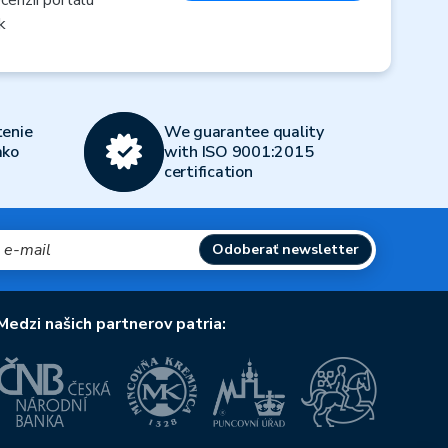
k
enie
We guarantee quality
ako
with ISO 9001:2015
certification
Odoberať newsletter
Medzi našich partnerov patria: