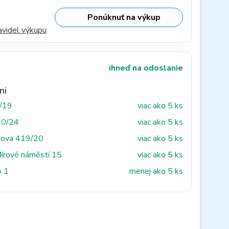
Ponúknuť na výkup
avidel výkupu
ihneď na odoslanie
ni
3/19
viac ako 5 ks
20/24
viac ako 5 ks
tova 419/20
viac ako 5 ks
Mírové náměstí 15
viac ako 5 ks
o 1
menej ako 5 ks