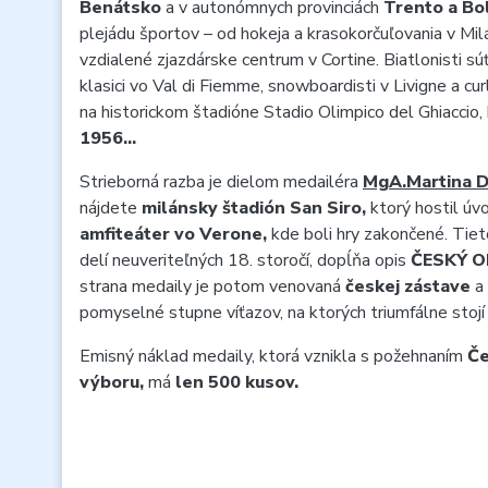
Benátsko
a v autonómnych provinciách
Trento a Bo
plejádu športov – od hokeja a krasokorčuľovania v Mi
vzdialené zjazdárske centrum v Cortine. Biatlonisti súťa
klasici vo Val di Fiemme, snowboardisti v Livigne a cu
na historickom štadióne Stadio Olimpico del Ghiaccio, k
1956…
Strieborná razba je dielom medailéra
MgA.Martina D
nájdete
milánsky štadión San Siro,
ktorý hostil úvo
amfiteáter vo Verone,
kde boli hry zakončené. Tiet
delí neuveriteľných 18. storočí, dopĺňa opis
ČESKÝ O
strana medaily je potom venovaná
českej zástave
a
pomyselné stupne víťazov, na ktorých triumfálne stoj
Emisný náklad medaily, ktorá vznikla s požehnaním
Če
výboru,
má
len 500 kusov.