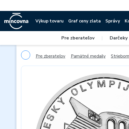
Výkup tovaru
Graf ceny zlata
Správy
K
Pre zberateľov
|
Darčeky
Pre zberateľov
Pamätné medaily
Striebor