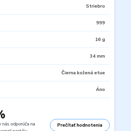
Striebro
999
16 g
34 mm
Čierna kožená etue
Áno
%
v nás odporúča na
Prečítať hodnotenia
cenzií portálu