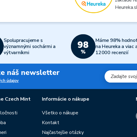
Heureka.s
Spolupracujeme s
Máme 98% hodnot
významnými sochármi a
na Heureka a viac 
výtvarníkmi
12000 recenzií
jte náš newsletter
ch údajov
e Czech Mint
Informácie o nákupe
oločnosti
Všetko o nákupe
oba
Kontakt
eri
Najčastejšie otázky