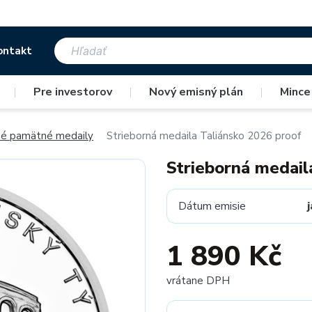
ontakt
|
Pre investorov
|
Nový emisný plán
|
Mince
né pamätné medaily
Strieborná medaila Taliánsko 2026 proof
Strieborná medail
Dátum emisie
1 890 Kč
vrátane DPH