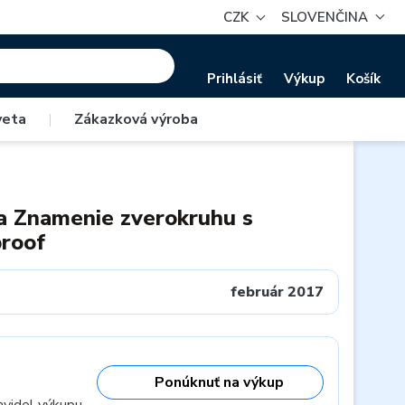
CZK
SLOVENČINA
Prihlásiť
Výkup
Košík
veta
|
Zákazková výroba
a Znamenie zverokruhu s
proof
február 2017
Ponúknuť na výkup