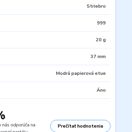
Striebro
999
20 g
37 mm
Modrá papierová etue
Áno
%
v nás odporúča na
Prečítať hodnotenia
cenzií portálu