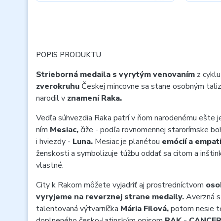
POPIS PRODUKTU
Strieborná medaila s vyrytým venovaním
z cykl
zverokruhu
Českej mincovne sa stane osobným tali
narodil v
znamení Raka.
Vedľa súhvezdia Raka patrí v ňom narodenému ešte j
ním
Mesiac,
čiže - podľa rovnomennej starorímske boh
i hviezdy -
Luna.
Mesiac je planétou
emócií a empat
ženskosti a symbolizuje túžbu oddať sa citom a inšti
vlastné.
City k Rakom môžete vyjadriť aj prostredníctvom
oso
vyryjeme na reverznej strane medaily.
Averzná st
talentovaná výtvarníčka
Mária Filová,
potom nesie te
doplneného česko-latinským opisom
RAK - CANCE