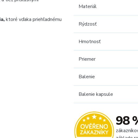
Materiál
ia,
ktoré vďaka priehľadnému
Rýdzosť
Hmotnosť
Priemer
Balenie
Balenie kapsule
98 
zákazníko
základe re