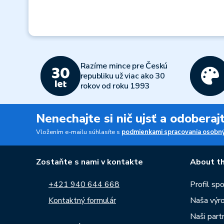
Razíme mince pre Českú
republiku už viac ako 30
rokov od roku 1993
Nenechajte si nič ujsť a odobera
Vložením e-mailu súhlasíte s
podmienkami spracovania osobný
Zostaňte s nami v kontakte
About th
+421 940 644 668
Profil sp
Kontaktný formulár
Naša výr
Naši partn