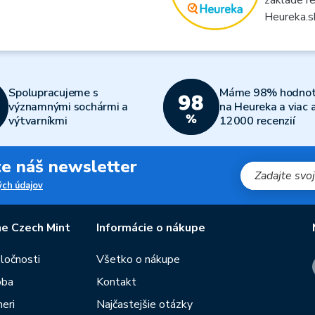
Heureka.s
Spolupracujeme s
Máme 98% hodnot
významnými sochármi a
na Heureka a viac 
výtvarníkmi
12000 recenzií
jte náš newsletter
ch údajov
e Czech Mint
Informácie o nákupe
oločnosti
Všetko o nákupe
oba
Kontakt
eri
Najčastejšie otázky