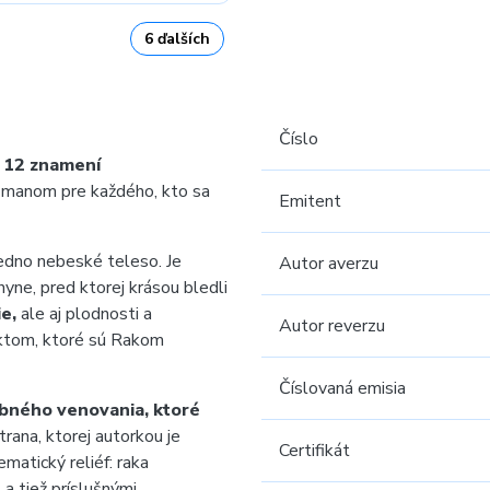
6 ďalších
Číslo
u
12 znamení
zmanom pre každého, kto sa
Emitent
edno nebeské teleso. Je
Autor averzu
yne, pred ktorej krásou bledli
ie,
ale aj plodnosti a
Autor reverzu
nktom, ktoré sú Rakom
Číslovaná emisia
bného venovania, ktoré
rana, ktorej autorkou je
Certifikát
matický reliéf: raka
R
a tiež príslušnými