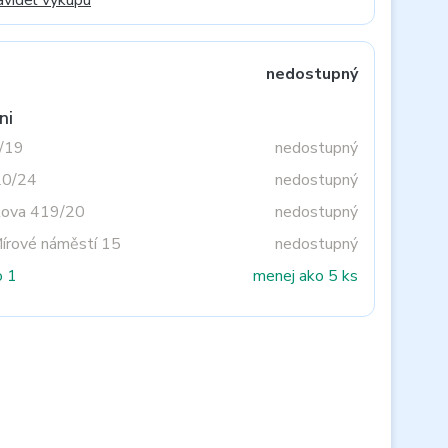
avidel výkupu
nedostupný
ni
3/19
nedostupný
20/24
nedostupný
tova 419/20
nedostupný
Mírové náměstí 15
nedostupný
o 1
menej ako 5 ks