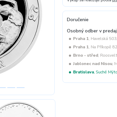
Výkup sa realizuje podľa
pr
Doručenie
Next
Osobný odber v predaj
Praha 1
, Havelská 50
Praha 1
, Na Příkopě 8
Brno - střed
, Roosvel
Jablonec nad Nisou
, 
Bratislava
, Suché Mýt