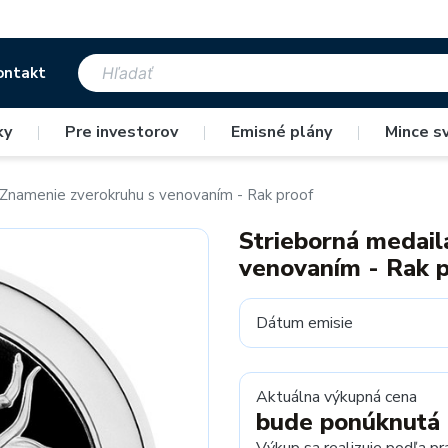
ontakt
ky
|
Pre investorov
|
Emisné plány
|
Mince s
 Znamenie zverokruhu s venovaním - Rak proof
Strieborná medail
venovaním - Rak 
Dátum emisie
Aktuálna výkupná cena
bude ponúknutá