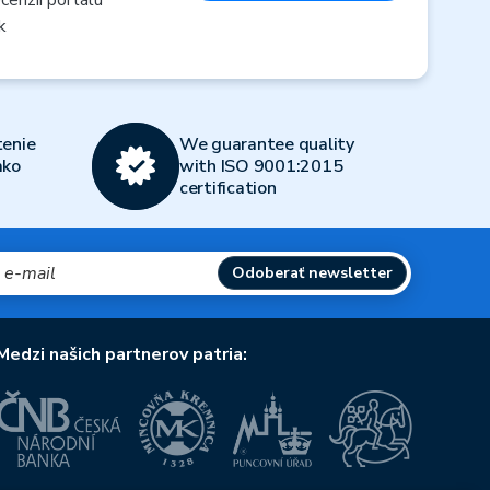
k
enie
We guarantee quality
ako
with ISO 9001:2015
certification
Odoberať newsletter
Medzi našich partnerov patria: