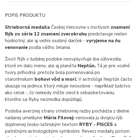
POPIS PRODUKTU
Strieborná medaila
Českej mincovne s motívom
znamení
Rýb zo série 12 znamení zverokruhu
predstavuje nielen
hodnotný, ale aj veľmi osobný darček -
vyryjeme na ňu
venovanie
podľa vášho želania.
Život Rýb v ľudskej podobe neovplyvňuje iba súhvezdia,
ktoré im dalo meno, ale aj planéta
Neptún.
Tá je pre vodné
tvory príhodná, pretože bola pomenovaná po
starorímskom
bohovi vôd a morí.
V astrológii Neptún často
ukazuje na jedinca, ktorý miluje neosobne - napríklad ľudstvo
ako celok -, čo niekedy môže viesť k sebaobetovaniu,
ktorého sa Ryby nezriedka dopúšťajú.
Podoba averznej strany striebornej razby pochádza z dielne
nadanej umelkyne
Márie Filovej:
venovala ju dvojicu rýb
doplnenej česko-latinským textom
RYBY - PISCES
a
patričnými astrologickými symbolmi. Reverz medaily potom