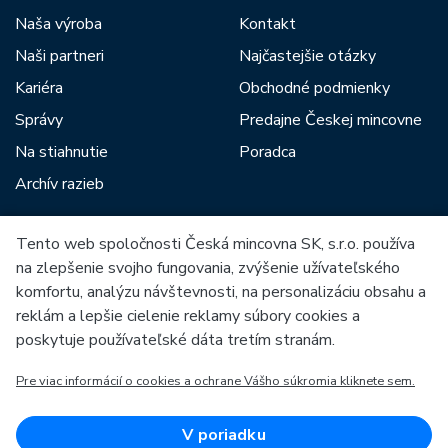
Naša výroba
Kontakt
Naši partneri
Najčastejšie otázky
Kariéra
Obchodné podmienky
Správy
Predajne Českej mincovne
Na stiahnutie
Poradca
Archív razieb
Tento web spoločnosti Česká mincovna SK, s.r.o. používa
Medzi našich partnerov patria:
na zlepšenie svojho fungovania, zvýšenie užívateľského
komfortu, analýzu návštevnosti, na personalizáciu obsahu a
reklám a lepšie cielenie reklamy súbory cookies a
poskytuje používateľské dáta tretím stranám.
Pre viac informácií o cookies a ochrane Vášho súkromia kliknete sem.
Európska únia
Európsky fond pre regionálny rozvoj
OP Podnikanie a inovácie pre konkurencieschopnosť
Európska únia
V poriadku
Európsky fond pre regionálny rozvoj