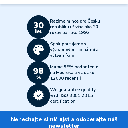
Razíme mince pre Českú
republiku už viac ako 30
rokov od roku 1993
Spolupracujeme s
významnými sochármi a
výtvarníkmi
Máme 98% hodnotenie
na Heureka a viac ako
12000 recenzií
We guarantee quality
with ISO 9001:2015
certification
Nenechajte si nič ujsť a odoberajte náš
newsletter