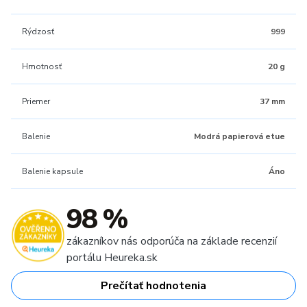
Rýdzosť
999
Hmotnosť
20 g
Priemer
37 mm
Balenie
Modrá papierová etue
Balenie kapsule
Áno
98 %
zákazníkov nás odporúča na základe recenzií
portálu Heureka.sk
Prečítať hodnotenia