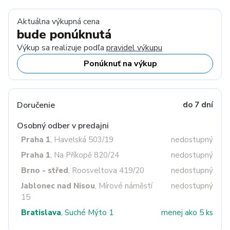
Aktuálna výkupná cena
bude ponúknutá
Výkup sa realizuje podľa
pravidel výkupu
Ponúknuť na výkup
Doručenie
do 7 dní
Osobný odber v predajni
Praha 1
, Havelská 503/19
nedostupný
Praha 1
, Na Příkopě 820/24
nedostupný
Brno - střed
, Roosveltova 419/20
nedostupný
Jablonec nad Nisou
, Mírové náměstí
nedostupný
15
Bratislava
, Suché Mýto 1
menej ako 5 ks