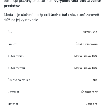
obsahuje prázdny priestor, kam
vyryjeme text podľa vašich
predstáv.
Medaila je uložená do
špeciálneho balenia,
ktoré zároveň
slúži na jej vystavenie.
Číslo
31288-711
Emitent
Česká mincovna
Autor averzu
Mária Filová, DiS.
Autor reverzu
Mária Filová, DiS.
Číslovaná emisia
Nie
Certifikát
Štandardný
Materiál
Striebro