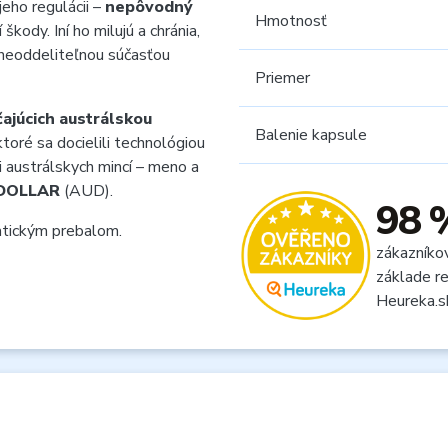
jeho regulácii –
nepôvodný
Hmotnosť
ody. Iní ho milujú a chránia,
 neoddeliteľnou súčasťou
Priemer
ajúcich austrálskou
Balenie kapsule
toré sa docielili technológiou
 austrálskych mincí – meno a
DOLLAR
(AUD).
98 
tickým prebalom.
zákazníko
základe re
Heureka.s