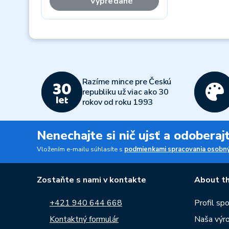
Vypredané
Previous
Razíme mince pre Českú
republiku už viac ako 30
rokov od roku 1993
Nenechajte si nič ujsť a odobera
Vložením e-mailu súhlasíte s
podmienkami spracovania osobný
Zostaňte s nami v kontakte
About th
+421 940 644 668
Profil sp
Kontaktný formulár
Naša výr