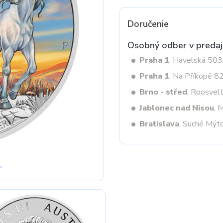
Doručenie
Next
Osobný odber v predaj
Praha 1
, Havelská 50
Praha 1
, Na Příkopě 8
Brno - střed
, Roosvel
Jablonec nad Nisou
, 
Bratislava
, Suché Mýt