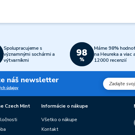
Spolupracujeme s
Máme 98% hodnot
významnými sochármi a
na Heureka a viac 
výtvarníkmi
12000 recenzií
jte náš newsletter
ch údajov
e Czech Mint
Informácie o nákupe
oločnosti
Všetko o nákupe
oba
Kontakt