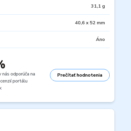
31,1 g
40,6 x 52 mm
Áno
%
v nás odporúča na
Prečítať hodnotenia
cenzií portálu
k