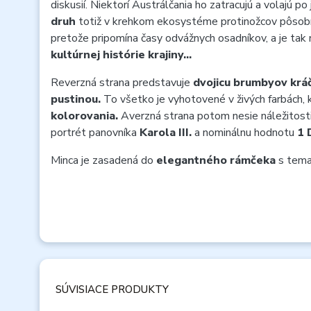
diskusií. Niektorí Austrálčania ho zatracujú a volajú po 
druh
totiž v krehkom ekosystéme protinožcov pôsobí šk
pretože pripomína časy odvážnych osadníkov, a je tak
kultúrnej histórie krajiny…
Reverzná strana predstavuje
dvojicu brumbyov kráč
pustinou.
To všetko je vyhotovené v živých farbách, k
kolorovania.
Averzná strana potom nesie náležitosti
portrét panovníka
Karola III.
a nominálnu hodnotu
1 
Minca je zasadená do
elegantného rámčeka
s tema
SÚVISIACE PRODUKTY