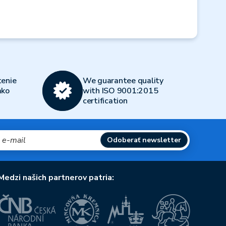
Next
enie
We guarantee quality
ako
with ISO 9001:2015
certification
Odoberať newsletter
Medzi našich partnerov patria: