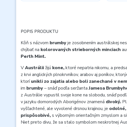
POPIS PRODUKTU
Kôň s názvom
brumby
je zosobnením austrálskej nes
chýbať na
kolorovaných strieborných minciach
au
Perth Mint.
V
Austrálii
žijú
kone,
ktoré nepatria nikomu, a predsa p
z krvi anglických plnokrvníkov, arabov aj poníkov, ktorý
ktorí
unikli zo zajatia alebo boli zanechané v ne
im
brumby
– snáď podľa seržanta
Jamesa Brumbyh
z Austrálie vypustil svoje kone na slobodu, snáď pod
v jazyku domorodých Aborigénov znamená
divoký.
Pl
vyšľachtené, ale vyvolené drsnou krajinou, je
odolné,
prispôsobivé,
s výborným orientačným zmyslom a s
Niet preto divu, že sa stalo symbolom neskrotnej Aus