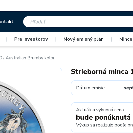
ontakt
|
Pre investorov
|
Nový emisný plán
|
Mince
Oz Australian Brumby kolor
Strieborná minca 
Dátum emisie
sep
Aktuálna výkupná cena
bude ponúknutá
Výkup sa realizuje podľa
pr