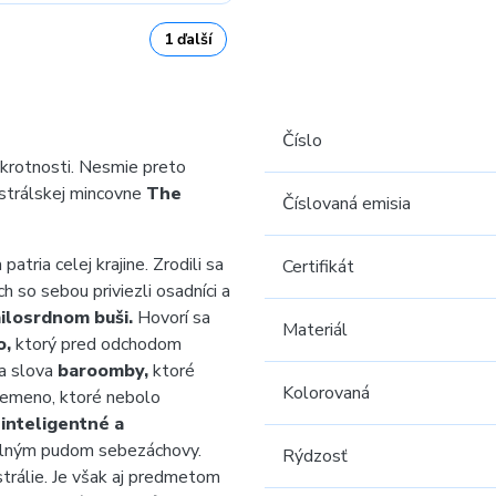
1 ďalší
Číslo
krotnosti. Nesmie preto
strálskej mincovne
The
Číslovaná emisia
atria celej krajine. Zrodili sa
Certifikát
ch so sebou priviezli osadníci a
milosrdnom buši.
Hovorí sa
Materiál
o,
ktorý pred odchodom
ľa slova
baroomby,
ktoré
Kolorovaná
emeno, ktoré nebolo
 inteligentné a
ilným pudom sebezáchovy.
Rýdzosť
trálie. Je však aj predmetom