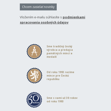
Chcem zasielať novinky
Vložením e-mailu súhlasíte s
podmienkami
spracovania osobných údajov
Sme tradičný český
výrobca a predajca
pamätných mincí a
medailí
Od roku 1993 razíme
mince pre Českú
republiku
Sme s vami už 30 rokov
od roku 1993