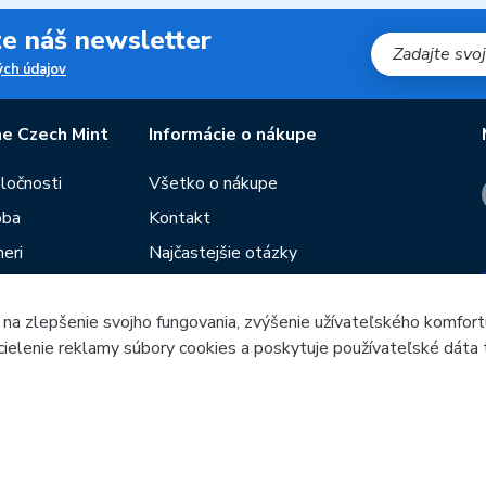
jte náš newsletter
ch údajov
e Czech Mint
Informácie o nákupe
oločnosti
Všetko o nákupe
oba
Kontakt
eri
Najčastejšie otázky
Obchodné podmienky
 na zlepšenie svojho fungovania, zvýšenie užívateľského komfort
Predajne Českej mincovne
 cielenie reklamy súbory cookies a poskytuje používateľské dáta 
utie
Poradca
Blog
Česká mincovna, a.s. & Česká mincovna SK, s.r.o. © 1993 - 202