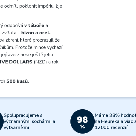
e odmítl poklonit impériu, žije
erý odpočívá
v táboře
a
 zvířata –
bizon a orel.
zbraní, které prozrazují, že
čníkům. Protože mince vychází
její averz nese ještě jeho
FIVE DOLLARS
(NZD) a rok
ých
500 kusů.
Spolupracujeme s
Máme 98% hodnot
významnými sochármi a
na Heureka a viac 
výtvarníkmi
12000 recenzií