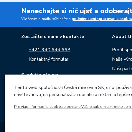
Nenechajte si nič ujsť a odobera
Vložením e-mailu súhlasíte s
podmienkami spracovania osobný
Zostaňte s nami v kontakte
About th
+421 940 644 668
Profil sp
Kontaktný formulár
Naša výr
Naši partn
Sledujte nás na:
Kariéra
Tento web spoločnosti Česká mincovna SK, s.r.o. používa
Správy
návštevnosti, na personalizáciu obsahu a reklám a lepšie
Na stiahn
Pre viac informácií o cookies a ochrane Vášho súkromia kliknete sem.