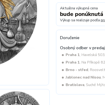
Aktuálna výkupná cena
bude ponúknutá
Next
Výkup sa realizuje podľa
pr
Doručenie
Osobný odber v predaj
Praha 1
, Havelská 50
Praha 1
, Na Příkopě 8
Brno - střed
, Roosvel
Jablonec nad Nisou
, 
Bratislava
, Suché Mýt