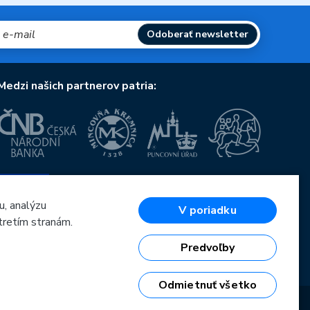
Odoberať newsletter
Medzi našich partnerov patria:
Európska únia
Európsky fond pre regionálny rozvoj
OP Podnikanie a inovácie pre konkurencieschopnosť
u, analýzu
V poriadku
Európska únia
tretím stranám.
Európsky fond pre regionálny rozvoj
Investície do vašej budúcnosti
Predvoľby
Odmietnuť všetko
6