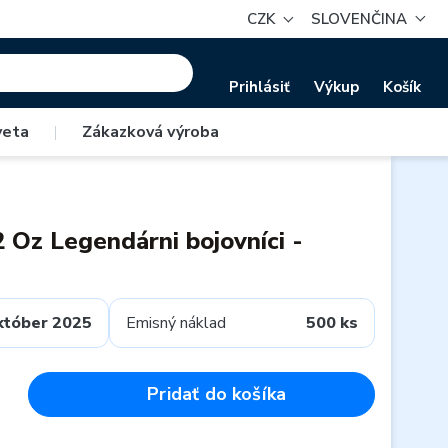
CZK
SLOVENČINA
Prihlásiť
Výkup
Košík
veta
|
Zákazková výroba
2 Oz Legendárni bojovníci -
któber 2025
Emisný náklad
500 ks
Pridať do košíka