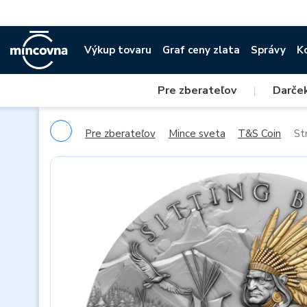
Výkup tovaru
Graf ceny zlata
Správy
K
Pre zberateľov
|
Darče
Pre zberateľov
Mince sveta
T&S Coin
St