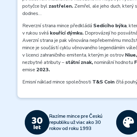
potyčce byl
zastřelen.
Zemřel, ale jeho duch, který s
dodnes…
Reverzní strana mince předkládá
Sedícího býka
, kt
v rukou svírá
kouřící dýmku.
Doprovázejí ho posvátná
Averzní strana je pak věnována nepřebernému množství 
mince je součástí cyklu věnovaného legendárním vále
v licenci zahraničního emitenta, kterým je ostrov
Niue,
nezbytné atributy –
státní znak,
nominální hodnotu
emise
2023.
Emisní náklad mince společnosti
T&S Coin
čítá pouh
Razíme mince pre Českú
republiku už viac ako 30
rokov od roku 1993