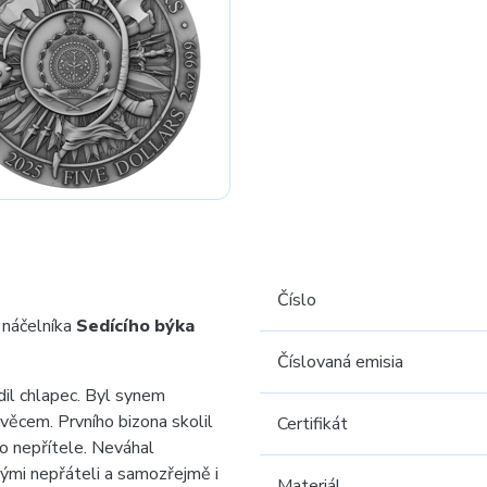
Číslo
 náčelníka
Sedícího býka
Číslovaná emisia
il chlapec. Byl synem
 věcem. Prvního bizona skolil
Certifikát
ho nepřítele. Neváhal
kými nepřáteli a samozřejmě i
Materiál