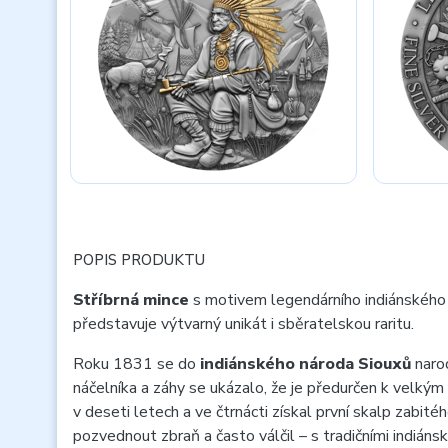
POPIS PRODUKTU
Stříbrná mince
s motivem legendárního indiánského
představuje výtvarný unikát i sběratelskou raritu.
Roku 1831 se do
indiánského národa Siouxů
narod
náčelníka a záhy se ukázalo, že je předurčen k velkým
v deseti letech a ve čtrnácti získal první skalp zabité
pozvednout zbraň a často válčil – s tradičními indiáns