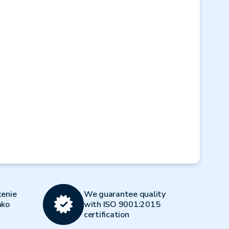
enie
We guarantee quality
ako
with ISO 9001:2015
certification