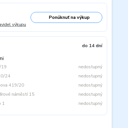
Ponúknuť na výkup
avidel výkupu
do 14 dní
ni
3/19
nedostupný
20/24
nedostupný
tova 419/20
nedostupný
Mírové náměstí 15
nedostupný
o 1
nedostupný