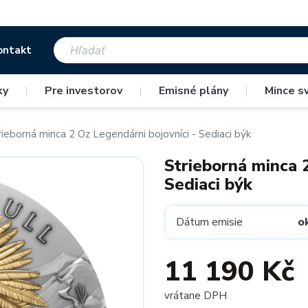
ontakt
ky
|
Pre investorov
|
Emisné plány
|
Mince s
rieborná minca 2 Oz Legendárni bojovníci - Sediaci býk
Strieborná minca 
Sediaci býk
Dátum emisie
o
11 190 Kč
vrátane DPH