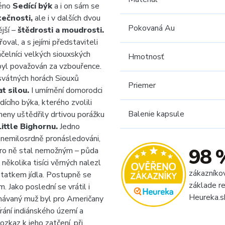
méno
Sedící býk
a i on sám se
tečnosti,
ale i v dalších dvou
Pokovaná Au
ější –
štědrosti a moudrosti.
al, a s jejími představiteli
čelníci velkých siouxských
Hmotnosť
 byl považován za vzbouřence.
osvátných horách Siouxů
Priemer
t silou.
I umírnění domorodci
dícího býka, kterého zvolili
Balenie kapsule
eny uštědřily drtivou porážku
Little Bighornu.
Jedno
y nemilosrdně pronásledováni,
98 
 pro ně stal nemožným – půda
 několika tisíci věrných nalezl
zákazníko
ostatkem jídla. Postupně se
základe re
. Jako poslední se vrátil i
Heureka.s
 uznávaný muž byl pro Američany
rání indiánského území a
zkaz k jeho zatčení, při