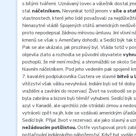
s bílými tvářemi. Uznávaný lovec a válečník dostal j
stal
náčelníkem.
Nevynikal totiž jenom v
síle a sta
vlastnostech, které jeho lidé považovali za nejdůležit
Nenasytné vládě Spojených států amerických nedůvěřov
proto nepodepsal žádnou mírovou úmluvu. Jiní vlivní ná
kmenů se však s Američany dohodli, a Sedící býk tak
Pak se ale ukázalo, jak prozíravý byl. Vláda totiž v p
objevila zlato a rozhodla se původní obyvatele
vyhna
pochopili, že mír není možný, a shromáždili se okolo Se
hlavním náčelníkem. Pod jeho vedením pak spojené km
7. kavalérii podplukovníka Custera ve slavné
bitvě u 
vítězství však válku nevyhrává. Indiáni byli od té dob
vražděni a zavíráni do rezervací. Život na svobodě se
byla zabrána a bizoni byli téměř vyhubeni. Sedící býk s
azyl v Kanadě, ale uprchlíci zde strádali zimou a ned
vytráceli zpět na jih, kde se vzdávali americkým úřadům
Sedící býk. Přijal život v rezervaci, ale jako slavný a
nežádoucím potížistou.
Ostře vystupoval proti zabí
potlačování indiánského náboženství. Když byl vydán ro