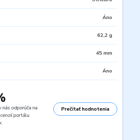
Áno
62,2 g
45 mm
Áno
%
v nás odporúča na
Prečítať hodnotenia
cenzií portálu
k