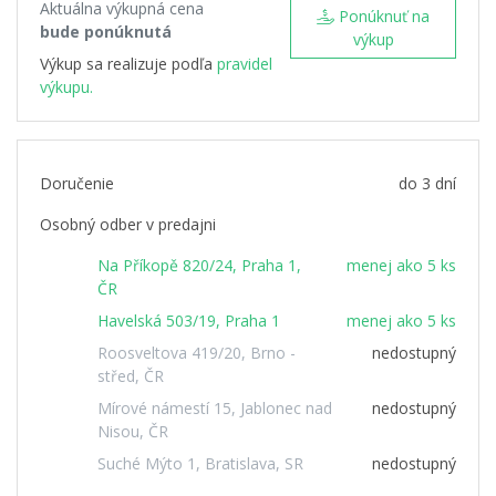
Aktuálna výkupná cena
Ponúknuť na
bude ponúknutá
výkup
Výkup sa realizuje podľa
pravidel
výkupu.
Doručenie
do 3 dní
Osobný odber v predajni
Na Příkopě 820/24, Praha 1,
menej ako 5 ks
ČR
Havelská 503/19, Praha 1
menej ako 5 ks
Roosveltova 419/20, Brno -
nedostupný
střed, ČR
Mírové námestí 15, Jablonec nad
nedostupný
Nisou, ČR
Suché Mýto 1, Bratislava, SR
nedostupný