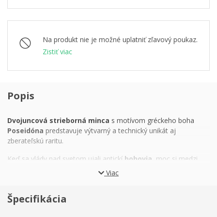
Na produkt nie je možné uplatniť zľavový poukaz.
Zistiť viac
Popis
Dvojuncová strieborná minca
s motívom gréckeho boha
Poseidóna
predstavuje výtvarný a technický unikát aj
zberateľskú raritu.
Keď sa vlády nad svetom ujali antickí
bohovia,
moc si medzi
sebou rozdelili traja bratia. Zeus sa stal pánom na nebesiach,
Viac
Hádes v podsvetí a
Poseidón si podmanil všetky moria.
V
jeho moci nebola len morská hladina, ale aj bezodné hlbiny, kde
Špecifikácia
sa skrývali stratené ríše či desivé stvorenia. Rovnako ako
nekonečná vodná masa bol Poseidón úplne
nevyspytateľný
–