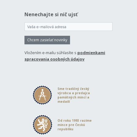
Nenechajte si nič ujsť
Chcem zasielať novinky
Vložením e-mailu súhlasíte s
podmienkami
spracovania osobných údajov
Sme tradičný český
výrobca a predajca
pamätných mincí a
medailí
Od roku 1993 razíme
mince pre Českú
republiku