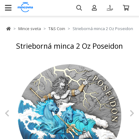
Mince sveta
T&S Coin
Strieborná minca 2 Oz Poseidon
Strieborná minca 2 Oz Poseidon
Previous
N