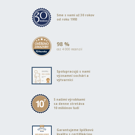
Sme s vami už 30 rokov
od roku 1993
98 %
cez 4 000 recenzií
Spolupracujú s nami
významní sochári a
výtvarníci
S našimi výrobkami
sa denne stretáva
10 miliónov ľudí
Garantujeme špičkovú
kvalitu s certifikáciou