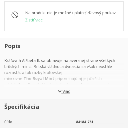
Na produkt nie je možné uplatniť zľavový poukaz.
Zistiť viac
Popis
Kráľovná Alžbeta II. sa objavuje na averznej strane všetkých
britských mincí. Britská vládnuca dynastia sa však neustále
rozrastá, a tak razby kráľovskej
mincovne
The Royal Mint
pripomínajú aj jej ďalších
príslušníkov. Pri príležitosti
piatych narodenín
sa svojej
vlastnej
striebornej mince
dočkal
princ George.
Viac
Ako
prvorodený syn princa Williama, vnuk princa
Špecifikácia
Charlesa a pravnuk kráľovnej Alžbety II.
je princ
George
tretím v línii následníkov britského trónu
. Päťročný
chlapec, ktorého celý titul znie Jeho kráľovská Výsosť princ
Číslo
84184-751
George Alexander Louis z Cambridge, si to zrejme ešte