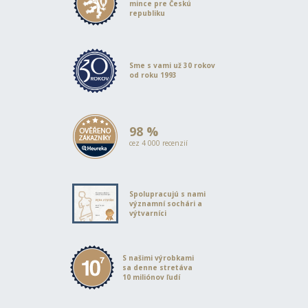
mince pre Českú
republiku
Sme s vami už 30 rokov
od roku 1993
98 %
cez 4 000 recenzií
Spolupracujú s nami
významní sochári a
výtvarníci
S našimi výrobkami
sa denne stretáva
10 miliónov ľudí