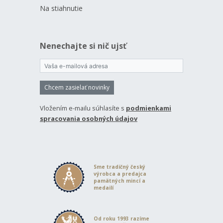
Na stiahnutie
Nenechajte si nič ujsť
Chcem zasielať novinky
Vložením e-mailu súhlasíte s
podmienkami
spracovania osobných údajov
Sme tradičný český
výrobca a predajca
pamätných mincí a
medailí
Od roku 1993 razíme