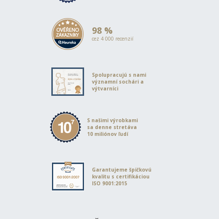
98 %
cez 4 000 recenzií
Spolupracujú s nami
významní sochári a
výtvarníci
S našimi výrobkami
sa denne stretáva
10 miliónov ľudí
Garantujeme špičkovú
kvalitu s certifikáciou
ISO 9001:2015