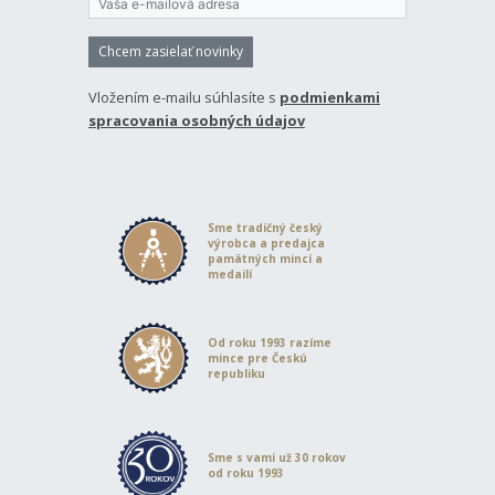
Chcem zasielať novinky
Vložením e-mailu súhlasíte s
podmienkami
spracovania osobných údajov
Sme tradičný český
výrobca a predajca
pamätných mincí a
medailí
Od roku 1993 razíme
mince pre Českú
republiku
Sme s vami už 30 rokov
od roku 1993