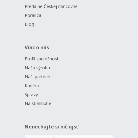
Nenechajte si ujsť spomienku na jedinečný triumf českého
Predajne Českej mincovne
športu!
Poradca
Blog
Viac o nás
Profil spoločnosti
Naša výroba
Naši partneri
Kariéra
Správy
Na stiahnutie
Nenechajte si nič ujsť