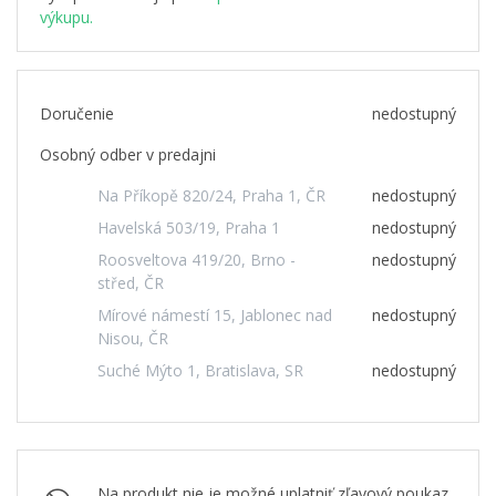
výkupu.
Doručenie
nedostupný
Osobný odber v predajni
Na Příkopě 820/24, Praha 1, ČR
nedostupný
Havelská 503/19, Praha 1
nedostupný
Roosveltova 419/20, Brno -
nedostupný
střed, ČR
Mírové námestí 15, Jablonec nad
nedostupný
Nisou, ČR
Suché Mýto 1, Bratislava, SR
nedostupný
Na produkt nie je možné uplatniť zľavový poukaz.