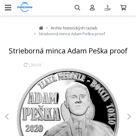
Archív historických razieb
Strieborná minca Adam Peška proof
Strieborná minca Adam Peška proof
Otočiť
Previous
N