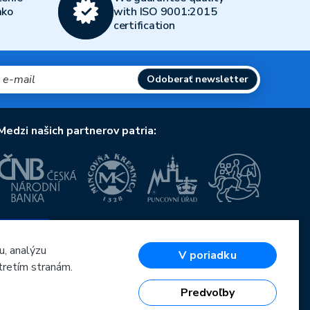
ako
with ISO 9001:2015
certification
Odoberať newsletter
Medzi našich partnerov patria:
Európska únia
Európsky fond pre regionálny rozvoj
OP Podnikanie a inovácie pre konkurencieschopnosť
u, analýzu
V poriadku
Európska únia
tretím stranám.
Európsky fond pre regionálny rozvoj
Investície do vašej budúcnosti
Predvoľby