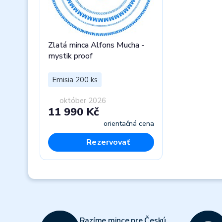
Zlatá minca Alfons Mucha -
mystik proof
Emisia 200 ks
október 2026
11 990 Kč
orientačná cena
Rezervovať
Previous
Razíme mince pre Českú