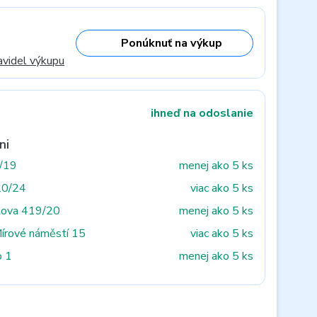
Ponúknuť na výkup
avidel výkupu
ihneď na odoslanie
ni
3/19
menej ako 5 ks
20/24
viac ako 5 ks
tova 419/20
menej ako 5 ks
Mírové náměstí 15
viac ako 5 ks
o 1
menej ako 5 ks