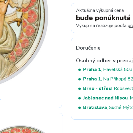
Aktuálna výkupná cena
bude ponúknutá
Next
Výkup sa realizuje podľa
pr
Doručenie
Osobný odber v predaj
Praha 1
, Havelská 50
Praha 1
, Na Příkopě 8
Brno - střed
, Roosvel
Jablonec nad Nisou
, 
Bratislava
, Suché Mýt