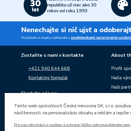
republiku už viac ako 30
rokov od roku 1993
Nenechajte si nič ujsť a odobera
Vložením e-mailu súhlasíte s
podmienkami spracovania osobný
Zostaňte s nami v kontakte
About th
+421 940 644 668
Profil sp
Kontaktný formulár
Naša výr
Naši partn
Sledujte nás na:
Kariéra
Tento web spoločnosti Česká mincovna SK, s.r.o. používa
Správy
návštevnosti, na personalizáciu obsahu a reklám a lepšie
Na stiahn
Pre viac informácií o cookies a ochrane Vášho súkromia kliknete sem.