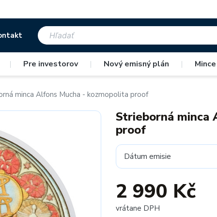
ontakt
|
Pre investorov
|
Nový emisný plán
|
Mince
orná minca Alfons Mucha - kozmopolita proof
Strieborná minca 
proof
Dátum emisie
2 990 Kč
vrátane DPH