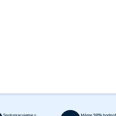
Spolupracujeme s
Máme 98% hodnot