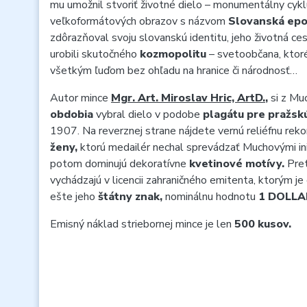
mu umožnil stvoriť životné dielo – monumentálny cykl
veľkoformátových obrazov s názvom
Slovanská epo
zdôrazňoval svoju slovanskú identitu, jeho životná c
urobili skutočného
kozmopolitu
– svetoobčana, ktoré
všetkým ľuďom bez ohľadu na hranice či národnosť…
Autor mince
Mgr. Art. Miroslav Hric, ArtD.
,
si z M
obdobia
vybral dielo v podobe
plagátu pre pražsk
1907. Na reverznej strane nájdete vernú reliéfnu rek
ženy,
ktorú medailér nechal sprevádzať Muchovými in
potom dominujú dekoratívne
kvetinové motívy.
Pret
vychádzajú v licencii zahraničného emitenta, ktorým je
ešte jeho
štátny znak,
nominálnu hodnotu
1 DOLLA
Emisný náklad striebornej mince je len
500 kusov.