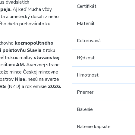
us dvadsiatich
Certifikát
peja.
Aj keď Mucha vždy
esta a umelecký dosah z neho
Materiál
ho dielo prehováralo ku
Kolorovaná
uchovho
kozmopolitného
ú poisťovňu Slavia
z roku
onštrukciu maľby
slovanskej
Rýdzosť
iciálami
AM.
Averznej strane
ože mince Českej mincovne
Hmotnosť
 ostrov
Niue,
nesú na averze
RS
(NZD) a rok emisie
2026.
Priemer
Balenie
Balenie kapsule