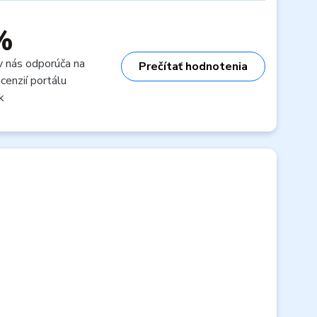
%
v nás odporúča na
Prečítať hodnotenia
cenzií portálu
k