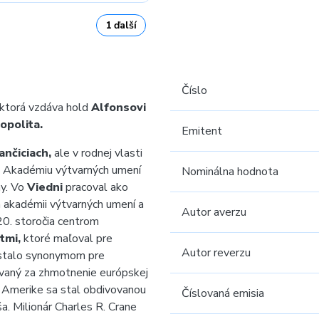
1 ďalší
Číslo
 ktorá vzdáva hold
Alfonsovi
opolita.
Emitent
ančiciach,
ale v rodnej vlasti
na Akadémiu výtvarných umení
Nominálna hodnota
ny. Vo
Viedni
pracoval ako
 akadémii výtvarných umení a
Autor averzu
20. storočia centrom
tmi,
ktoré maľoval pre
Autor reverzu
 stalo synonymom pre
ovaný za zhmotnenie európskej
V Amerike sa stal obdivovanou
Číslovaná emisia
a. Milionár Charles R. Crane