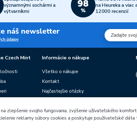
významnými sochármi a
na Heureka a viac 
výtvarníkmi
12000 recenzií
jte náš newsletter
ch údajov
e Czech Mint
Informácie o nákupe
oločnosti
Všetko o nákupe
oba
Kontakt
eri
Najčastejšie otázky
Obchodné podmienky
 na zlepšenie svojho fungovania, zvýšenie užívateľského komfort
Predajne Českej mincovne
 cielenie reklamy súbory cookies a poskytuje používateľské dáta 
utie
Poradca
Blog