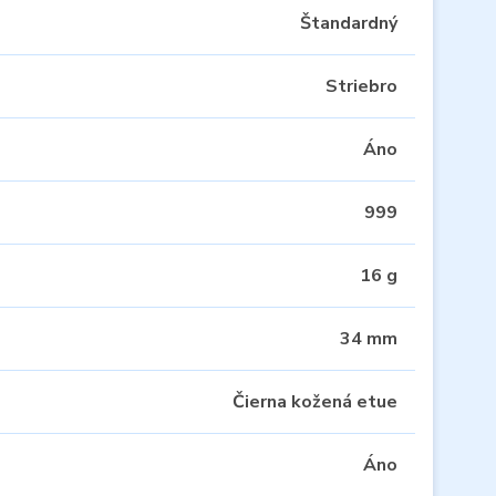
Štandardný
Striebro
Áno
999
16 g
34 mm
Čierna kožená etue
Áno