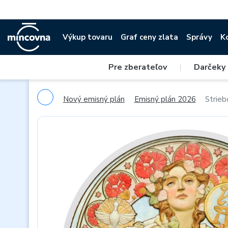
Výkup tovaru
Graf ceny zlata
Správy
K
Pre zberateľov
|
Darčeky
Nový emisný plán
Emisný plán 2026
Strieb