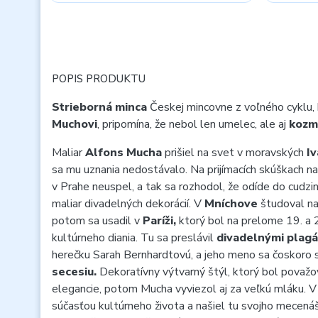
POPIS PRODUKTU
Strieborná minca
Českej mincovne z voľného cyklu,
Muchovi
, pripomína, že nebol len umelec, ale aj
kozm
Maliar
Alfons Mucha
prišiel na svet v moravských
Iv
sa mu uznania nedostávalo. Na prijímacích skúškach 
v Prahe neuspel, a tak sa rozhodol, že odíde do cudzi
maliar divadelných dekorácií. V
Mníchove
študoval na
potom sa usadil v
Paríži,
ktorý bol na prelome 19. a 
kultúrneho diania. Tu sa preslávil
divadelnými plagá
herečku Sarah Bernhardtovú, a jeho meno sa čoskoro
secesiu.
Dekoratívny výtvarný štýl, ktorý bol považ
elegancie, potom Mucha vyviezol aj za veľkú mláku. 
súčasťou kultúrneho života a našiel tu svojho mecenáš